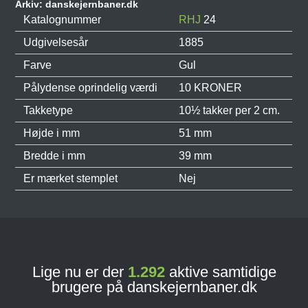
Arkiv: danskejernbaner.dk
Katalognummer
RHJ
24
Udgivelsesår
1885
Farve
Gul
Pålydense oprindelig værdi
10 KRONER
Takketype
10½ takker per 2 cm.
Højde i mm
51 mm
Bredde i mm
39 mm
Er mærket stemplet
Nej
Lige nu er der
1.292
aktive samtidige
brugere på danskejernbaner.dk