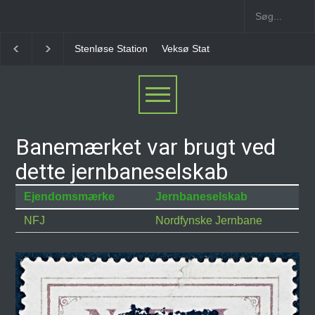
enløse Station
Veksø Station
Måløv Station
Herlev Station
Ba
Banemærket var brugt ved
dette jernbaneselskab
Ejendomsmærke
Jernbaneselskab
NFJ
Nordfynske Jernbane