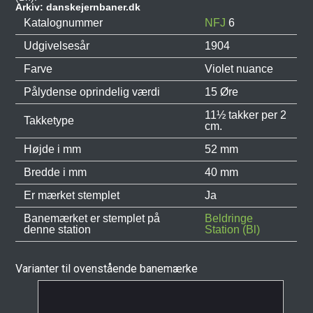
Arkiv: danskejernbaner.dk
Katalognummer
NFJ
6
Udgivelsesår
1904
Farve
Violet nuance
Pålydense oprindelig værdi
15 Øre
11½ takker per 2
Takketype
cm.
Højde i mm
52 mm
Bredde i mm
40 mm
Er mærket stemplet
Ja
Banemærket er stemplet på
Beldringe
denne station
Station (Bl)
Varianter til ovenstående banemærke