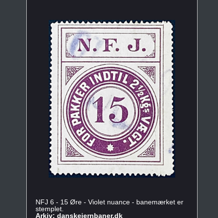
NFJ 6 - 15 Øre - Violet nuance - banemærket er
stemplet.
Arkiv: danskejernbaner.dk