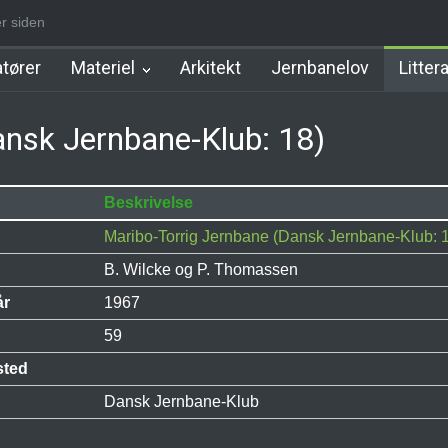
er siden
tation
Allerød Station
Favrholm Station
Hillerød Lokal Station
tører
Materiel
Arkitekt
Jernbanelov
Litter
ansk Jernbane-Klub: 18)
Beskrivelse
Maribo-Torrig Jernbane (Dansk Jernbane-Klub: 
B. Wilcke og P. Thomassen
år
1967
59
sted
Dansk Jernbane-Klub