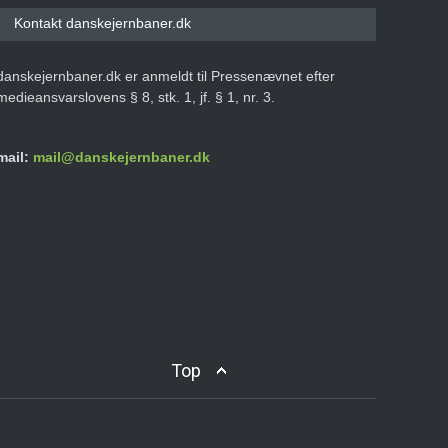
Kontakt danskejernbaner.dk
danskejernbaner.dk er anmeldt til Pressenævnet efter
medieansvarslovens § 8, stk. 1, jf. § 1, nr. 3.
mail:
mail@danskejernbaner.dk
Top