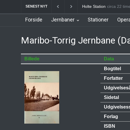
Holte Station
circa 22 tim
Birkerød S
SENEST NYT
Forside
Jernbaner
Stationer
Opera
Maribo-Torrig Jernbane (D
Billede
Data
Bogtitel
Forfatter
Udgivelses
Sidetal
Udgivelses
Forlag
ISBN