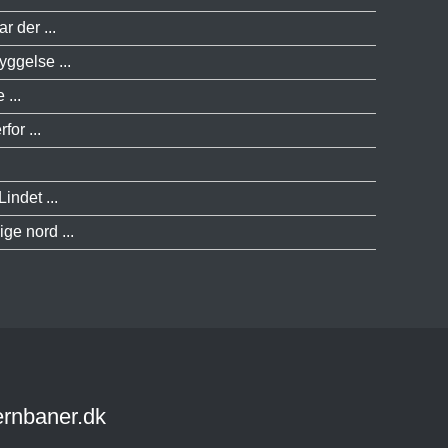
r der ...
yggelse ...
 ...
or ...
indet ...
ge nord ...
ernbaner.dk