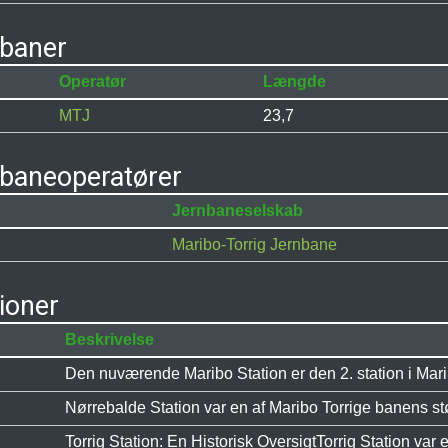
nbaner
Operatør
Længde
MTJ
23,7
nbaneoperatører
Jernbaneselskab
Maribo-Torrig Jernbane
ioner
Beskrivelse
Den nuværende Maribo Station er den 2. station i Mari
Nørrebalde Station var en af Maribo Torrige banens stør
Torrig Station: En Historisk OversigtTorrig Station var en