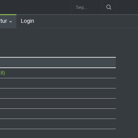
Hillerød Station
København Syd Station
Nørrebro B Station [188
atur
Login
18)