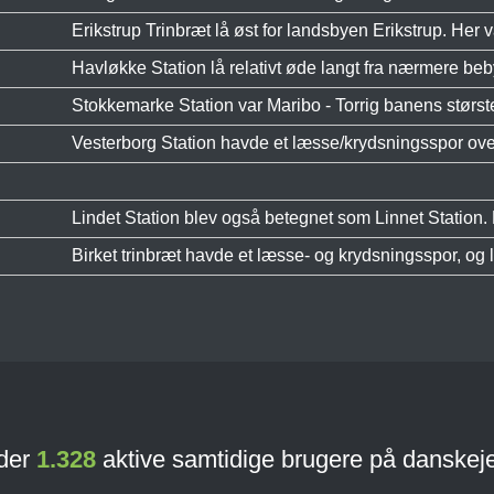
Erikstrup Trinbræt lå øst for landsbyen Erikstrup. Her va
Havløkke Station lå relativt øde langt fra nærmere beb
Stokkemarke Station var Maribo - Torrig banens største
Vesterborg Station havde et læsse/krydsningsspor overf
Lindet Station blev også betegnet som Linnet Station. L
Birket trinbræt havde et læsse- og krydsningsspor, og li
 der
1.328
aktive samtidige brugere på danskej