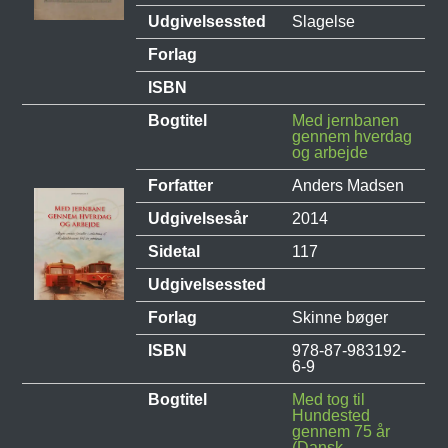
Udgivelsessted
Slagelse
Forlag
ISBN
Bogtitel
Med jernbanen
gennem hverdag
og arbejde
Forfatter
Anders Madsen
Udgivelsesår
2014
Sidetal
117
Udgivelsessted
Forlag
Skinne bøger
ISBN
978-87-983192-
6-9
Bogtitel
Med tog til
Hundested
gennem 75 år
(Dansk