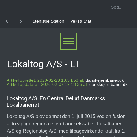
Veksø Station
Måløv Station
Herlev Station
Ba
Lokaltog A/S - LT
Artikel oprettet: 2020-02-23 19:34:58 af:
danskejernbaner.dk
Artikel opdateret: 2026-02-07 12:18:36 af:
danskejernbaner.dk
Lokaltog A/S: En Central Del af Danmarks
Lokalbanenet
Lokaltog A/S blev dannet den 1. juli 2015 ved en fusion
af to vigtige regionale jernbaneselskaber, Lokalbanen
A/S og Regionstog A/S, med tilbagevirkende kraft fra 1.