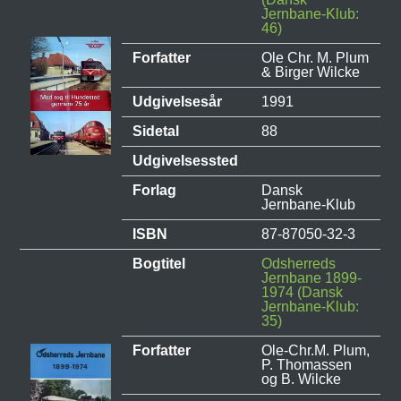
Jernbane-Klub:
46)
Forfatter
Ole Chr. M. Plum
& Birger Wilcke
Udgivelsesår
1991
Sidetal
88
Udgivelsessted
Forlag
Dansk
Jernbane-Klub
ISBN
87-87050-32-3
Bogtitel
Odsherreds
Jernbane 1899-
1974 (Dansk
Jernbane-Klub:
35)
Forfatter
Ole-Chr.M. Plum,
P. Thomassen
og B. Wilcke