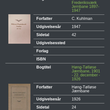
Frederiksværk
Jernbane 1897-
1947
Forfatter
C. Kuhlman
Udgivelsesår
1947
Sidetal
42
Udgivelsessted
Forlag
ISBN
Bogtitel
Høng-Tølløse
Jærnbane, 1901
- 22. december -
1926
Forfatter
Høng-Tølløse
Jærnbane
Udgivelsesår
1926
Sidetal
24