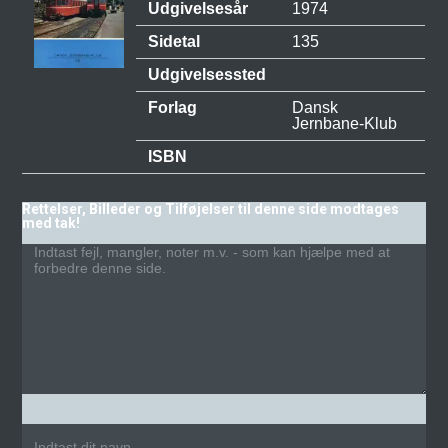
Udgivelsesår
1974
Sidetal
135
Udgivelsessted
Forlag
Dansk
Jernbane-Klub
ISBN
Rettelser, Billeder og Tilføjelser til denne side modtages
med tak!