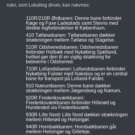
ruter, som Lokaltog driver, kan nævnes:
110R/210R Østbanen: Denne bane forbinder
Køge og Faxe Ladeplads samt Stevns med
direkte togforbindelser til København.
410 Tølløsebanen: Tølløsebanen dækker
strækningen mellem Tølløse og Slagelse.
510R Odsherredsbanen: Odsherredsbanen
forbinder Holbæk med Nykøbing Sjælland,
hvilket gør den til en vigtig strækning for
beboerne i Odsherred.
710R Lollandsbanen: Lollandsbanen forbinder
Nykøbing Falster med Nakskov og er en central
bane for transport på Lolland-Falster.
910 Nærumbanen: Denne bane dækker
strækningen mellem Jægersborg og Nærum.
920R Frederiksværkbanen:
Frederiksværkbanen forbinder Hillerød og
Hundested via Frederiksværk.
930R Lille Nord: Lille Nord dækker strækningen
mellem Hillerød og Helsingør.
940R Hornbækbanen: Hornbækbanen går
mellem Helsingør og Gilleleje.