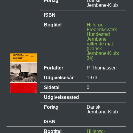
Forlag
Dansk
Jernbane-Klub
ISBN
Bogtitel
Hillerød -
Frederiksværk -
Hundested
Jernbane
rullende mat.
(Dansk
Jernbane-Klub:
34)
Forfatter
P. Thomassen
Udgivelsesår
1973
Sidetal
0
Udgivelsessted
Forlag
Dansk
Jernbane-Klub
ISBN
Bogtitel
Hillerød-