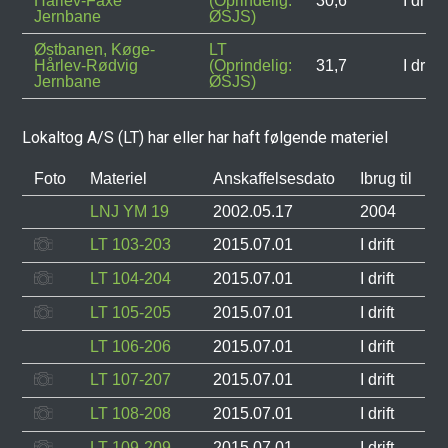
Hårlev-Faxe
(Oprindelig:
30,6
I drift
Jernbane
ØSJS)
Østbanen, Køge-
LT
Hårlev-Rødvig
(Oprindelig:
31,7
I drift
Jernbane
ØSJS)
Lokaltog A/S (LT) har eller har haft følgende materiel
Foto
Materiel
Anskaffelsesdato
Ibrug til
LNJ YM 19
2002.05.17
2004
LT 103-203
2015.07.01
I drift
LT 104-204
2015.07.01
I drift
LT 105-205
2015.07.01
I drift
LT 106-206
2015.07.01
I drift
LT 107-207
2015.07.01
I drift
LT 108-208
2015.07.01
I drift
LT 109-209
2015.07.01
I drift