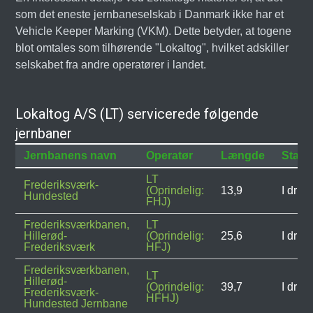
som det eneste jernbaneselskab i Danmark ikke har et
Vehicle Keeper Marking (VKM). Dette betyder, at togene
blot omtales som tilhørende "Lokaltog", hvilket adskiller
selskabet fra andre operatører i landet.
Lokaltog A/S (LT) servicerede følgende
jernbaner
Jernbanens navn
Operatør
Længde
Statu
LT
Frederiksværk-
(Oprindelig:
13,9
I drift
Hundested
FHJ)
Frederiksværkbanen,
LT
Hillerød-
(Oprindelig:
25,6
I drift
Frederiksværk
HFJ)
Frederiksværkbanen,
LT
Hillerød-
(Oprindelig:
39,7
I drift
Frederiksværk-
HFHJ)
Hundested Jernbane