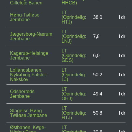
Gilleleje Banen
HHGB)
LT
Høng-Tølløse
(Oprindelig:
38,0
I drift
Jernbane
HTJ)
LT
Jægersborg-Nærum
(Oprindelig:
7,8
I drift
Jernbane
LNJ)
LT
Kagerup-Helsinge
(Oprindelig:
6,0
I drift
Jernbane
GDS)
Lollandsbanen,
LT
Nykøbing Falster-
(Oprindelig:
50,2
I drift
Nakskov
LJ)
LT
Odsherreds
(Oprindelig:
49,4
I drift
Jernbane
OHJ)
LT
Slagelse-Høng-
(Oprindelig:
50,8
I drift
Tølløse Jernbane
HTJ)
Østbanen, Køge-
LT