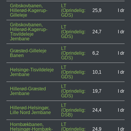
Gribskovbanen,
LT
Hillerød-Kagerup-
(Oprindelig:
25,9
I drift
Gilleleje
GDS)
Gribskovbanen,
LT
Hillerød-Kagerup-
(Oprindelig:
24,7
I drift
Tisvildeleje
GDS)
Jernbane
LT
Græsted-Gilleleje
(Oprindelig:
6,2
I drift
Banen
GDS)
LT
Helsinge-Tisvildeleje
(Oprindelig:
10,1
I drift
Jernbane
GDS)
LT
Hillerød-Græsted
(Oprindelig:
19,7
I drift
Jernbane
GDS)
LT
Hillerød-Helsingør,
(Oprindelig:
24,4
I drift
Lille Nord Jernbane
DSB)
Hornbækbanen,
LT
Helsingør-Hornbæk-
(Oprindelig:
24,9
I drift