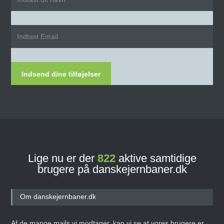
Indsend dine tilføjelser
Lige nu er der
822
aktive samtidige
brugere på danskejernbaner.dk
Om danskejernbaner.dk
Af de mange mails vi modtager, kan vi se at vores brugere er