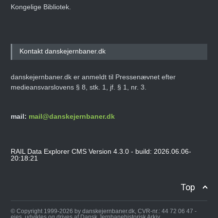
Kongelige Bibliotek.
Kontakt danskejernbaner.dk
danskejernbaner.dk er anmeldt til Pressenævnet efter
medieansvarslovens § 8, stk. 1, jf. § 1, nr. 3.
mail:
mail@danskejernbaner.dk
RAIL Data Explorer CMS Version 4.3.0 - build: 2026.06.06-
20:18:21
Top
© Copyright 1999-2026 by danskejernbaner.dk, CVR-nr.: 44 72 06 47 -
ejes, udvikles og drives af Dansk Jernbanehistorisk Arkiv