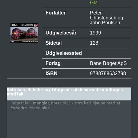
GM.
Forfatter
Peter
Christensen og
John Poulsen
Udgivelsesår
1999
Sidetal
128
Udgivelsessted
Forlag
Bane Bøger ApS
ISBN
9788788632798
Rettelser, Billeder og Tilføjelser til denne side modtages
med tak!