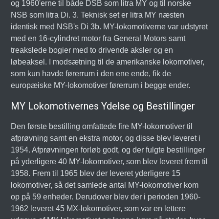
og 1960'erne til både DSB som litra MY og til norske
NSB som litra Di. 3. Teknisk set er litra MY næsten
identisk med NSB's Di 3b. MY-lokomotiverne var udstyret
med en 16-cylindret motor fra General Motors samt
treakslede bogier med to drivende aksler og en
løbeaksel. I modsætning til de amerikanske lokomotiver,
som kun havde førerrum i den ene ende, fik de
europæiske MY-lokomotiver førerrum i begge ender.
MY Lokomotivernes Ydelse og Bestillinger
Den første bestilling omfattede fire MY-lokomotiver til
afprøvning samt en ekstra motor, og disse blev leveret i
1954. Afprøvningen forløb godt, og der fulgte bestillinger
på yderligere 40 MY-lokomotiver, som blev leveret frem til
1958. Frem til 1965 blev der leveret yderligere 15
lokomotiver, så det samlede antal MY-lokomotiver kom
op på 59 enheder. Derudover blev der i perioden 1960-
1962 leveret 45 MX-lokomotiver, som var en lettere