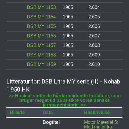
DSB MY 1153
1965
2.604
DSB MY 1154
1965
2.605
DSB MY 1155
1965
2.606
DSB MY 1156
1965
2.607
DSB MY 1157
1965
2.608
DSB MY 1158
1965
2.609
DSB MY 1159
1965
2.610
Litteratur for: DSB Litra MY serie (II) - Nohab
1.950 HK
>> Husk at støtte de hårdarbejdende forfattere, som
bruger meget tid på at sikre vores danske
jernbanehistorie. <<
Billede
Data
Beskrivelse
Bogtitel
Motor Materiel 5:
Med motor fra