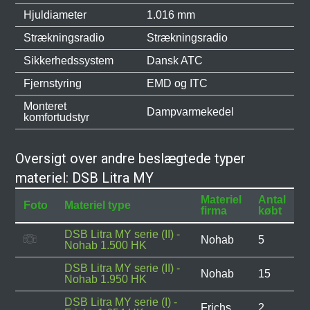
Hjuldiameter
1.016 mm
Strækningsradio
Strækningsradio
Sikkerhedssystem
Dansk ATC
Fjernstyring
EMD og ITC
Monteret
Dampvarmekedel
komfortudstyr
Oversigt over andre beslægtede typer
materiel: DSB Litra MY
Materiel
Antal
Foto
Materiel type
firma
købt
DSB Litra MY serie (II) -
Nohab
5
Nohab 1.500 HK
DSB Litra MY serie (II) -
Nohab
15
Nohab 1.950 HK
DSB Litra MY serie (I) -
Frichs
2