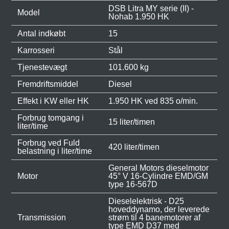
DSB Litra MY serie (II) -
Model
Nohab 1.950 HK
Antal indkøbt
15
Karrosseri
Stål
Tjenestevægt
101.600 kg
Fremdriftsmiddel
Diesel
Effekt i KW eller HK
1.950 HK ved 835 o/min.
Forbrug tomgang i
15 liter/timen
liter/time
Forbrug ved Fuld
420 liter/timen
belastning i liter/time
General Motors dieselmotor
Motor
45° V 16-Cylindre EMD/GM
type 16-567D
Dieselelektrisk - D25
hoveddynamo, der leverede
Transmission
strøm til 4 banemotorer af
type EMD D37 med