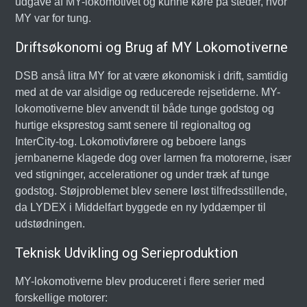
udgave af MY-lokomotivet og kunne køre på steder, hvor
MY var for tung.
Driftsøkonomi og Brug af MY Lokomotiverne
DSB anså litra MY for at være økonomisk i drift, samtidig
med at de var alsidige og reducerede rejsetiderne. MY-
lokomotiverne blev anvendt til både tunge godstog og
hurtige eksprestog samt senere til regionaltog og
InterCity-tog. Lokomotivførere og beboere langs
jernbanerne klagede dog over larmen fra motorerne, især
ved stigninger, accelerationer og under træk af tunge
godstog. Støjproblemet blev senere løst tilfredsstillende,
da LYDEX i Middelfart byggede en ny lyddæmper til
udstødningen.
Teknisk Udvikling og Serieproduktion
MY-lokomotiverne blev produceret i flere serier med
forskellige motorer: