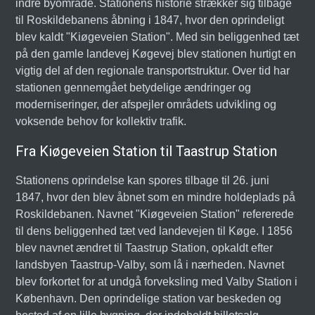
indre byområde. Stationens historie strækker sig tilbage
til Roskildebanens åbning i 1847, hvor den oprindeligt
blev kaldt "Kiøgeveien Station". Med sin beliggenhed tæt
på den gamle landevej Køgevej blev stationen hurtigt en
vigtig del af den regionale transportstruktur. Over tid har
stationen gennemgået betydelige ændringer og
moderniseringer, der afspejler områdets udvikling og
voksende behov for kollektiv trafik.
Fra Kiøgeveien Station til Taastrup Station
Stationens oprindelse kan spores tilbage til 26. juni
1847, hvor den blev åbnet som en mindre holdeplads på
Roskildebanen. Navnet "Kiøgeveien Station" refererede
til dens beliggenhed tæt ved landevejen til Køge. I 1856
blev navnet ændret til Taastrup Station, opkaldt efter
landsbyen Taastrup-Valby, som lå i nærheden. Navnet
blev forkortet for at undgå forveksling med Valby Station i
København. Den oprindelige station var beskeden og