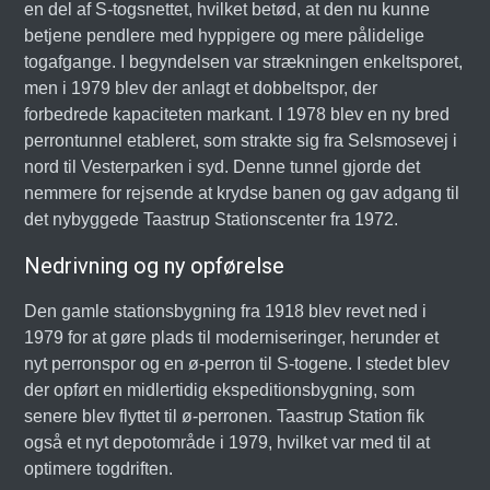
en del af S-togsnettet, hvilket betød, at den nu kunne
betjene pendlere med hyppigere og mere pålidelige
togafgange. I begyndelsen var strækningen enkeltsporet,
men i 1979 blev der anlagt et dobbeltspor, der
forbedrede kapaciteten markant. I 1978 blev en ny bred
perrontunnel etableret, som strakte sig fra Selsmosevej i
nord til Vesterparken i syd. Denne tunnel gjorde det
nemmere for rejsende at krydse banen og gav adgang til
det nybyggede Taastrup Stationscenter fra 1972.
Nedrivning og ny opførelse
Den gamle stationsbygning fra 1918 blev revet ned i
1979 for at gøre plads til moderniseringer, herunder et
nyt perronspor og en ø-perron til S-togene. I stedet blev
der opført en midlertidig ekspeditionsbygning, som
senere blev flyttet til ø-perronen. Taastrup Station fik
også et nyt depotområde i 1979, hvilket var med til at
optimere togdriften.