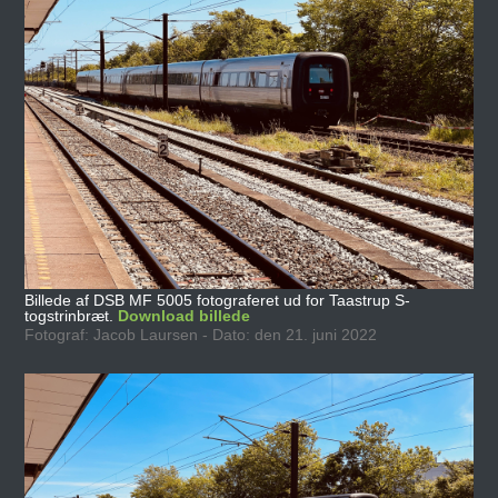
Billede af DSB MF 5005 fotograferet ud for Taastrup S-
togstrinbræt.
Download billede
Fotograf: Jacob Laursen - Dato: den 21. juni 2022