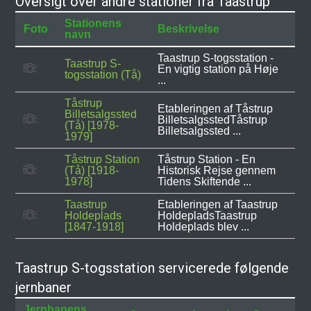
Oversigt over andre stationer fra Taastrup
Stationens
Foto
Beskrivelse
navn
Taastrup S-togsstation -
Taastrup S-
En vigtig station på Høje
togsstation (Tå)
...
Tåstrup
Etableringen af Tåstrup
Billetsalgssted
BilletsalgsstedTåstrup
(Tå) [1978-
Billetsalgssted ...
1979]
Tåstrup Station
Tåstrup Station - En
(Tå) [1918-
Historisk Rejse gennem
1978]
Tidens Skiftende ...
Taastrup
Etableringen af Taastrup
Holdeplads
HoldepladsTaastrup
[1847-1918]
Holdeplads blev ...
Taastrup S-togsstation servicerede følgende
jernbaner
Jernbanens