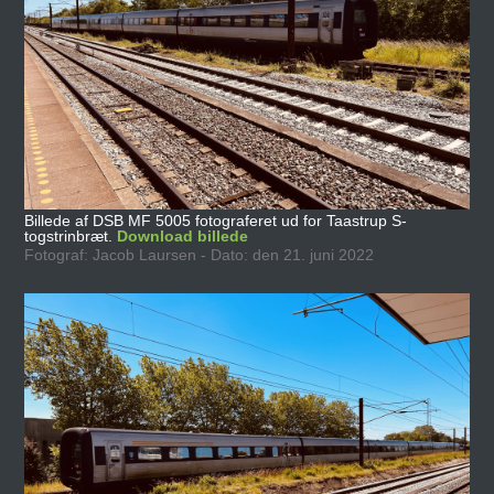
Billede af DSB MF 5005 fotograferet ud for Taastrup S-
togstrinbræt.
Download billede
Fotograf: Jacob Laursen - Dato: den 21. juni 2022