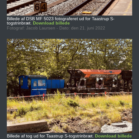
Billede af DSB MF 5023 fotograferet ud for Taastrup S-
togstrinbræt.
Download billede
Fotograf: Jacob Laursen - Dato: den 21. juni 2022
Billede af tog ud for Taastrup S-togstrinbræt.
Download billede