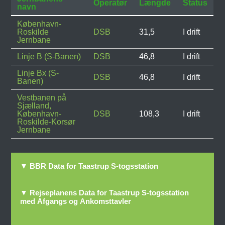
Operatør
Længde
Status
navn
København-
Roskilde
DSB
31,5
I drift
Jernbane
Linje B (S-Banen)
DSB
46,8
I drift
Linje Bx (S-
DSB
46,8
I drift
Banen)
Vestbanen på
Sjælland,
København-
DSB
108,3
I drift
Roskilde-Korsør
Jernbane
▼ BBR Data for Taastrup S-togsstation
▼ Rejseplanens Data for Taastrup S-togsstation
med Afgangs og Ankomsttavler