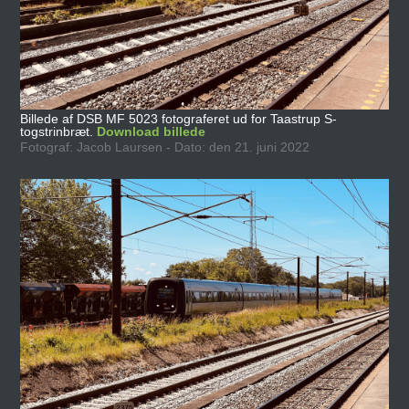
Billede af DSB MF 5023 fotograferet ud for Taastrup S-
togstrinbræt.
Download billede
Fotograf: Jacob Laursen - Dato: den 21. juni 2022