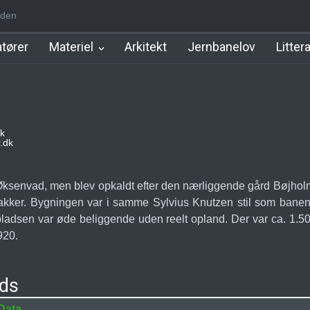
den
m Station
Hillerød Lokal Station
Hillerød Station
København Syd 
tører
Materiel
Arkitekt
Jernbanelov
Litter
k
.dk
ksenvad, men blev opkaldt efter den nærliggende gård Bøjholm.
akker. Bygningen var i samme Sylvius Knutzen stil som banen
epladsen var øde beliggende uden reelt opland. Der var ca. 1
920.
ads
Data