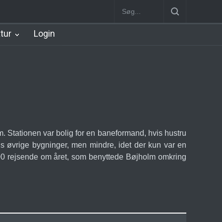
Station
Nørrebro B Station [1886-1930]
Nørrebro A Station [1886
atur
Login
 Stationen var bolig for en baneformand, hvis hustru
s øvrige bygninger, men mindre, idet der kun var en
.500 rejsende om året, som benyttede Bøjholm omkring