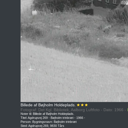
Billede af Bøjholm Holdeplads.
Fotograf: Det Kgl. Bibliotek, Aalborg Luftfoto - Dato: 1966 -
Noter til: Billede af Bøjholm Holdeplads.
Titel: Agdrupvej 269 - Bøjholm trinbræt - 1966 -
Person: Bygningsnavn: Bøjholm trinbræt
Sted: Agdrupvej 269, 9830 Tårs