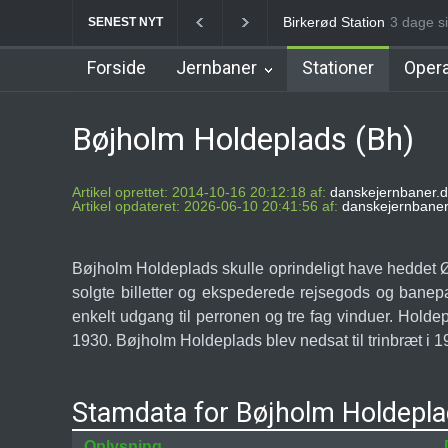
Allerød Station
3 dage si
Favrhol
SENEST NYT
Forside
Jernbaner
Stationer
Opera
Bøjholm Holdeplads (Bh)
Artikel oprettet: 2014-10-16 20:12:18 af:
danskejernbaner.d
Artikel opdateret: 2026-06-10 20:41:56 af:
danskejernbaner
Bøjholm Holdeplads skulle oprindeligt have heddet Ø
solgte billetter og ekspederede rejsegods og banep
enkelt udgang til perronen og tre fag vinduer. Hold
1930. Bøjholm Holdeplads blev nedsat til trinbræt i 1
Stamdata for Bøjholm Holdepl
Oplysning