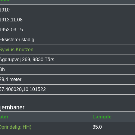
1910
1913.11.08
1953.03.15
Eksisterer stadig
Sylvius Knutzen
Agdrupvej 269, 9830 Tårs
Bh
29,4 meter
57.406020,10.101522
jernbaner
atør
Længde
prindelig: HH)
35,0