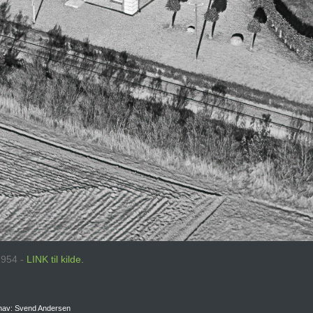
1954 -
LINK til kilde.
phav: Svend Andersen