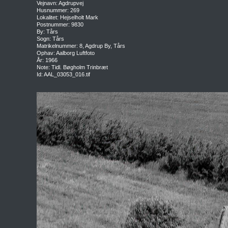
Vejnavn: Agdrupvej
Husnummer: 269
Lokalitet: Hejselholt Mark
Postnummer: 9830
By: Tårs
Sogn: Tårs
Matrikelnummer: 8, Agdrup By, Tårs
Ophav: Aalborg Luftfoto
År: 1966
Note: Tidl. Bøgholm Trinbræt
Id: AAL_03053_016.tif