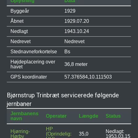
Oplysning
Data
Byggeår
1929
Åbnet
1929.07.20
Nedlagt
1943.10.24
Nedrevet
Nedrevet
Stednavneforkortelse
Bs
Højdeplacering over
36,8 meter
havet
GPS koordinater
57.376584,10.111503
Bjørnstrup Trinbræt servicerede følgende
jernbaner
Jernbanens
Operatør
Længde
Status
navn
HP
Hjørring-
Nedlagt:
(Oprindelig:
35,0
Hørby
1953.03.15