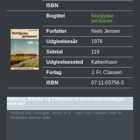
ISBN
Bogtitel
Nordjyske
jernbaner
Forfatter
Niels Jensen
Udgivelsesår
1976
Sidetal
119
Udgivelsessted
København
Forlag
J. Fr. Clausen
ISBN
87-11-03756-3
Rettelser, Billeder og Tilføjelser til denne side modtages
med tak!