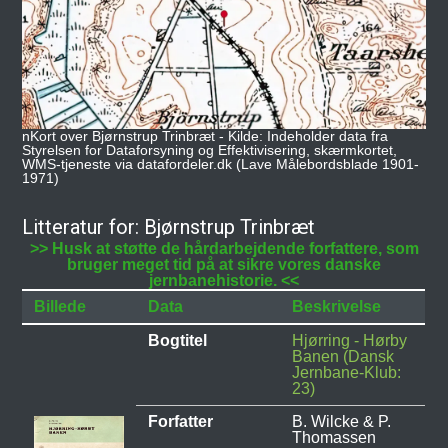
nKort over Bjørnstrup Trinbræt - Kilde: Indeholder data fra
Styrelsen for Dataforsyning og Effektivisering, skærmkortet,
WMS-tjeneste via datafordeler.dk (Lave Målebordsblade 1901-
1971)
Litteratur for: Bjørnstrup Trinbræt
>> Husk at støtte de hårdarbejdende forfattere, som
bruger meget tid på at sikre vores danske
jernbanehistorie. <<
Billede
Data
Beskrivelse
Bogtitel
Hjørring - Hørby
Banen (Dansk
Jernbane-Klub:
23)
Forfatter
B. Wilcke & P.
Thomassen