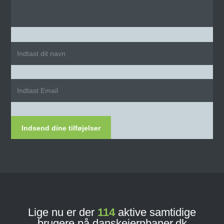
Indsend dine tilføjelser
Lige nu er der
114
aktive samtidige
brugere på danskejernbaner.dk