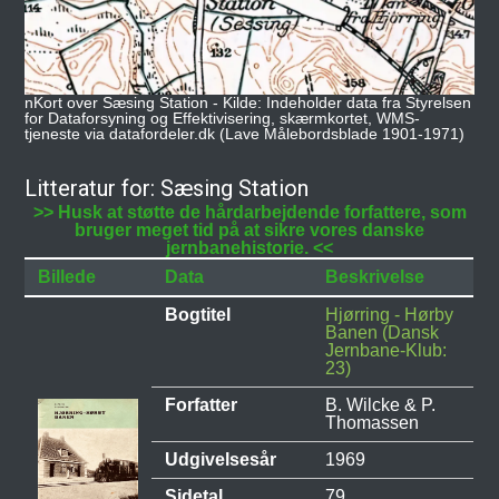
nKort over Sæsing Station - Kilde: Indeholder data fra Styrelsen
for Dataforsyning og Effektivisering, skærmkortet, WMS-
tjeneste via datafordeler.dk (Lave Målebordsblade 1901-1971)
Litteratur for: Sæsing Station
>> Husk at støtte de hårdarbejdende forfattere, som
bruger meget tid på at sikre vores danske
jernbanehistorie. <<
Billede
Data
Beskrivelse
Bogtitel
Hjørring - Hørby
Banen (Dansk
Jernbane-Klub:
23)
Forfatter
B. Wilcke & P.
Thomassen
Udgivelsesår
1969
Sidetal
79