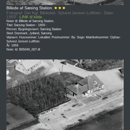
Billede af Sæsing Station.
Fotograf: Det Kgl. Bibliotek, Sylvest Jensen Luftfoto - Dato:
1959 -
LINK til kilde.
Noter til: Billede af Sæsing Station.
Titel: Sæsing Station - 1959 -
Person: Bygningsnavn: Sæsing Station
Sted: Danmark, Jylland, Sæsing
Vejnavn: Husnummer: Lokalitet: Postnummer: By: Sogn: Matrikelnummer: Ophav:
Sylvest Jensen Luftfoto
År: 1959
Note: Id: B05040_007.tif