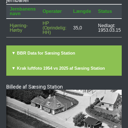
jernbaner
Jernbanens
Operatør
Længde
Status
navn
HP
Hjørring-
Nedlagt:
(Oprindelig:
35,0
Hørby
1953.03.15
HH)
▼ BBR Data for Sæsing Station
▼ Krak luftfoto 1954 vs 2025 af Sæsing Station
Billede af Sæsing Station