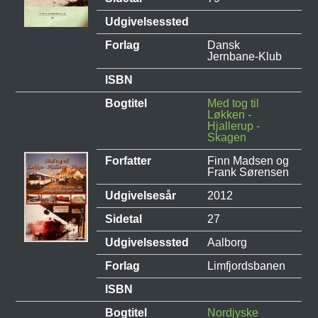
Udgivelsessted
Forlag
Dansk
Jernbane-Klub
ISBN
Bogtitel
Med tog til
Løkken -
Hjallerup -
Skagen
Forfatter
Finn Madsen og
Frank Sørensen
Udgivelsesår
2012
Sidetal
27
Udgivelsessted
Aalborg
Forlag
Limfjordsbanen
ISBN
Bogtitel
Nordjyske