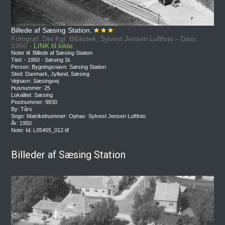
Billede af Sæsing Station.
Fotograf: Det Kgl. Bibliotek, Sylvest Jensen Luftfoto - Dato:
1950 -
LINK til kilde.
Noter til: Billede af Sæsing Station.
Titel: - 1950 - Sæsing St.
Person: Bygningsnavn: Sæsing Station
Sted: Danmark, Jylland, Sæsing
Vejnavn: Sæsingvej
Husnummer: 25
Lokalitet: Sæsing
Postnummer: 9830
By: Tårs
Sogn: Matrikelnummer: Ophav: Sylvest Jensen Luftfoto
År: 1950
Note: Id: L05465_012.tif
Billeder af Sæsing Station