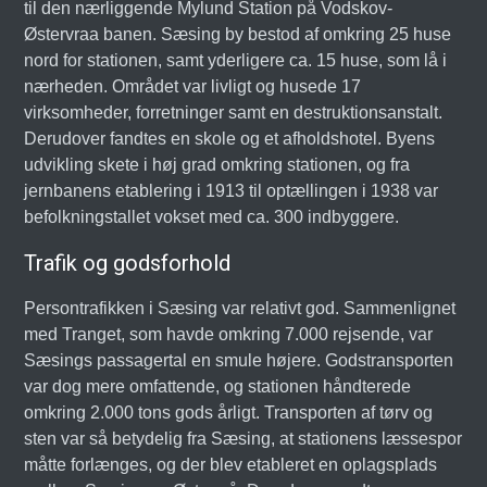
til den nærliggende Mylund Station på Vodskov-
Østervraa banen. Sæsing by bestod af omkring 25 huse
nord for stationen, samt yderligere ca. 15 huse, som lå i
nærheden. Området var livligt og husede 17
virksomheder, forretninger samt en destruktionsanstalt.
Derudover fandtes en skole og et afholdshotel. Byens
udvikling skete i høj grad omkring stationen, og fra
jernbanens etablering i 1913 til optællingen i 1938 var
befolkningstallet vokset med ca. 300 indbyggere.
Trafik og godsforhold
Persontrafikken i Sæsing var relativt god. Sammenlignet
med Tranget, som havde omkring 7.000 rejsende, var
Sæsings passagertal en smule højere. Godstransporten
var dog mere omfattende, og stationen håndterede
omkring 2.000 tons gods årligt. Transporten af tørv og
sten var så betydelig fra Sæsing, at stationens læssespor
måtte forlænges, og der blev etableret en oplagsplads