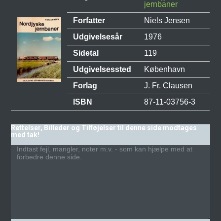
jernbaner
Forfatter
Niels Jensen
Udgivelsesår
1976
Sidetal
119
Udgivelsessted
København
Forlag
J. Fr. Clausen
ISBN
87-11-03756-3
Rettelser, Billeder og Tilføjelser til denne side modtages
med tak!