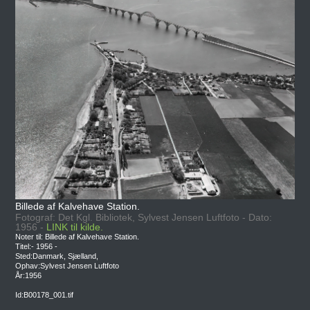
Billede af Kalvehave Station.
Fotograf: Det Kgl. Bibliotek, Sylvest Jensen Luftfoto - Dato:
1956 -
LINK til kilde.
Noter til: Billede af Kalvehave Station.
Titel:- 1956 -
Sted:Danmark, Sjælland,
Ophav:Sylvest Jensen Luftfoto
År:1956
Id:B00178_001.tif