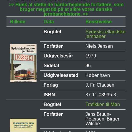
>> Husk at støtte de hårdarbejdende forfattere, som
bruger meget tid på at sikre vores danske
jernbanehistorie. <<
Billede
Data
Beskrivelse
Bogtitel
Sydøstsjællandske
jernbaner
Forfatter
Niels Jensen
Udgivelsesår
1979
Sidetal
96
Udgivelsessted
København
Forlag
J. Fr. Clausen
ISBN
87-11-03935-3
Bogtitel
Trafikken til Møn
Forfatter
Jens Bruun-
Petersen, Birger
Wilche