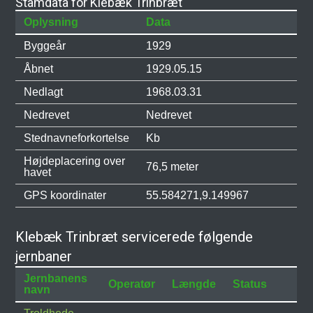
Stamdata for Klebæk Trinbræt
Oplysning
Data
Byggeår
1929
Åbnet
1929.05.15
Nedlagt
1968.03.31
Nedrevet
Nedrevet
Stednavneforkortelse
Kb
Højdeplacering over
76,5 meter
havet
GPS koordinater
55.584271,9.149967
Klebæk Trinbræt servicerede følgende
jernbaner
Jernbanens
Operatør
Længde
Status
navn