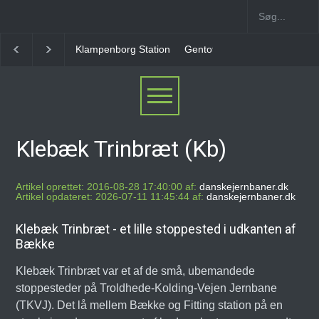
Klampenborg Station
Gentofte Station
Ny Ellebjerg Statio
Klebæk Trinbræt (Kb)
Artikel oprettet: 2016-08-28 17:40:00 af:
danskejernbaner.dk
Artikel opdateret: 2026-07-11 11:45:44 af:
danskejernbaner.dk
Klebæk Trinbræt - et lille stoppested i udkanten af
Bække
Klebæk Trinbræt var et af de små, ubemandede
stoppesteder på Troldhede-Kolding-Vejen Jernbane
(TKVJ). Det lå mellem Bække og Fitting station på en