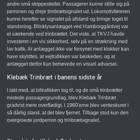
andre små stoppesteder. Passagerer kunne stille sig på
perronen og dreje trinbrætsignalet ud. Lokomotivføreren
kunne herefter se signalet på afstand og bringe toget til
standsning. Blinklysanlægget ved Hamborggårdvej var
et særkende ved trinbrættet. Det viste, at TKVJ havde
investeret i en vis sikkerhed, selv på en strækning med
lav trafik. At anlægget ikke var forsynet med klokker kan
have skyldtes, at vejtrafikken var beskeden, og at
anlægget derfor kun behøvede en visuel advarsel.
Klebæk Trinbræt i banens sidste år
I takt med, at biltrafikken tog til, og de små trinbrætter
mistede passagergrundlag, blev Klebæk Trinbræt
gradvist mere overflødigt. I 1960'erne blev venteskuret i
så dårlig stand, at det blev fjernet. Tilbage stod kun den
overgroede jordperron og trinbrætsignalet.