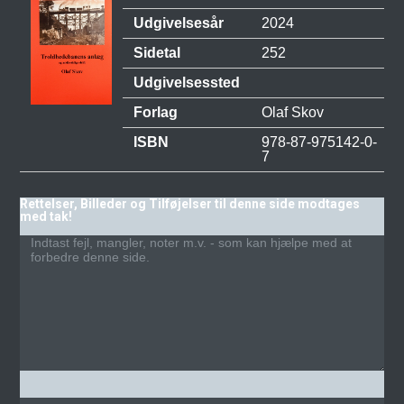
Udgivelsesår
2024
Sidetal
252
Udgivelsessted
Forlag
Olaf Skov
ISBN
978-87-975142-0-
7
Rettelser, Billeder og Tilføjelser til denne side modtages
med tak!