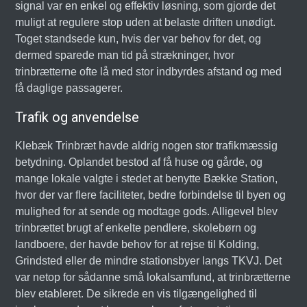
signal var en enkel og effektiv løsning, som gjorde det
muligt at regulere stop uden at belaste driften unødigt.
Toget standsede kun, hvis der var behov for det, og
dermed sparede man tid på strækninger, hvor
trinbrætterne ofte lå med stor indbyrdes afstand og med
få daglige passagerer.
Trafik og anvendelse
Klebæk Trinbræt havde aldrig nogen stor trafikmæssig
betydning. Oplandet bestod af få huse og gårde, og
mange lokale valgte i stedet at benytte Bække Station,
hvor der var flere faciliteter, bedre forbindelse til byen og
mulighed for at sende og modtage gods. Alligevel blev
trinbrættet brugt af enkelte pendlere, skolebørn og
landboere, der havde behov for at rejse til Kolding,
Grindsted eller de mindre stationsbyer langs TKVJ. Det
var netop for sådanne små lokalsamfund, at trinbrætterne
blev etableret. De sikrede en vis tilgængelighed til