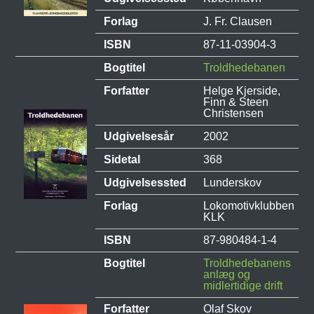
Forlag
J. Fr. Clausen
ISBN
87-11-03904-3
Bogtitel
Troldhedebanen
Forfatter
Helge Kjerside,
Finn & Steen
Christensen
Udgivelsesår
2002
Sidetal
368
Udgivelsessted
Lunderskov
Forlag
Lokomotivklubben
KLK
ISBN
87-980484-1-4
Bogtitel
Troldhedebanens
anlæg og
midlertidige drift
Forfatter
Olaf Skov