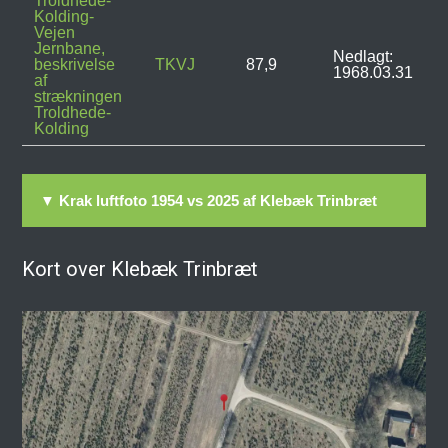
Troldhede-
Kolding-
Vejen
Jernbane,
Nedlagt:
beskrivelse
TKVJ
87,9
1968.03.31
af
strækningen
Troldhede-
Kolding
▼ Krak luftfoto 1954 vs 2025 af Klebæk Trinbræt
Kort over Klebæk Trinbræt