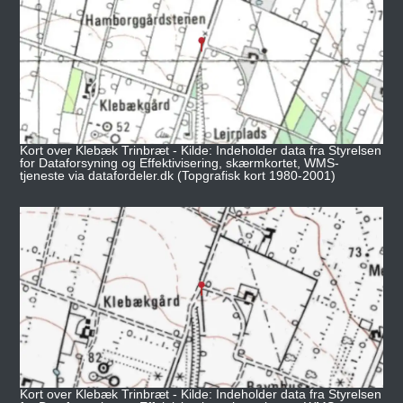
Kort over Klebæk Trinbræt - Kilde: Indeholder data fra Styrelsen
for Dataforsyning og Effektivisering, skærmkortet, WMS-
tjeneste via datafordeler.dk (Topgrafisk kort 1980-2001)
Kort over Klebæk Trinbræt - Kilde: Indeholder data fra Styrelsen