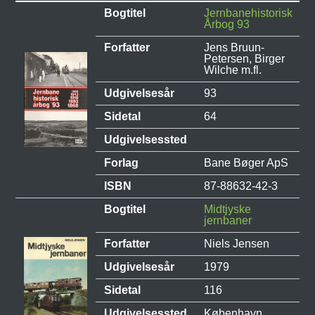
Bogtitel
Jernbanehistorisk
Årbog 93
Forfatter
Jens Bruun-
Petersen, Birger
Wilche m.fl.
Udgivelsesår
93
Sidetal
64
Udgivelsessted
Forlag
Bane Bøger ApS
ISBN
87-88632-42-3
Bogtitel
Midtjyske
jernbaner
Forfatter
Niels Jensen
Udgivelsesår
1979
Sidetal
116
Udgivelsessted
København