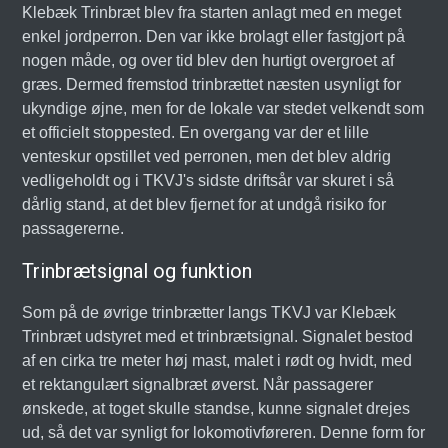
Klebæk Trinbræt blev fra starten anlagt med en meget
enkel jordperron. Den var ikke brolagt eller fastgjort på
nogen måde, og over tid blev den hurtigt overgroet af
græs. Dermed fremstod trinbrættet næsten usynligt for
ukyndige øjne, men for de lokale var stedet velkendt som
et officielt stoppested. En overgang var der et lille
venteskur opstillet ved perronen, men det blev aldrig
vedligeholdt og i TKVJ's sidste driftsår var skuret i så
dårlig stand, at det blev fjernet for at undgå risiko for
passagererne.
Trinbrætsignal og funktion
Som på de øvrige trinbrætter langs TKVJ var Klebæk
Trinbræt udstyret med et trinbrætsignal. Signalet bestod
af en cirka tre meter høj mast, malet i rødt og hvidt, med
et rektangulært signalbræt øverst. Når passagerer
ønskede, at toget skulle standse, kunne signalet drejes
ud, så det var synligt for lokomotivføreren. Denne form for