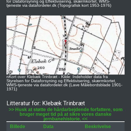
for Dataforsyning og Effektivisering, skærmkortet, WMS-
tjeneste via datafordeler.dk (Topografisk kort 1953-1976)
nKort over Klebæk Trinbræt - Kilde: Indeholder data fra
Styrelsen for Dataforsyning og Effektivisering, skærmkortet,
WMS-tjeneste via datafordeler.dk (Lave Målebordsblade 1901-
1971)
Litteratur for: Klebæk Trinbræt
>> Husk at støtte de hårdarbejdende forfattere, som
bruger meget tid på at sikre vores danske
jernbanehistorie. <<
Billede
Data
Beskrivelse