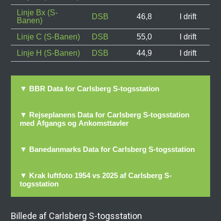
Linje Bx (S-
DSB
46,8
I drift
Banen)
Linje C (S-Banen)
DSB
55,0
I drift
Linje H (S-Banen)
DSB
44,9
I drift
▼ BBR Data for Carlsberg S-togsstation
▼ Rejseplanens Data for Carlsberg S-togsstation
med Afgangs og Ankomsttavler
▼ Banedanmarks Data for Carlsberg S-togsstation
▼ Krak luftfoto 1954 vs 2025 af Carlsberg S-
togsstation
Billede af Carlsberg S-togsstation