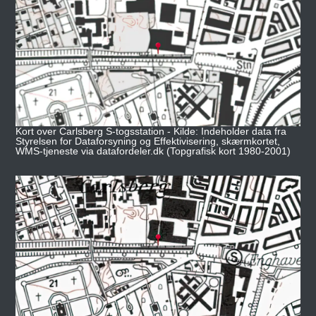
Kort over Carlsberg S-togsstation - Kilde: Indeholder data fra
Styrelsen for Dataforsyning og Effektivisering, skærmkortet,
WMS-tjeneste via datafordeler.dk (Topgrafisk kort 1980-2001)