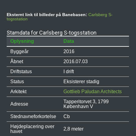
Eksternt link til billeder på Banebasen:
Carlsberg S-
togsstation
Stamdata for Carlsberg S-togsstation
Oplysning
Data
Byggeår
2016
Åbnet
2016.07.03
Driftstatus
I drift
Status
Eksisterer stadig
Arkitekt
Gottlieb Paludan Architects
Tapperitorvet 3, 1799
Adresse
København V
Stednavneforkortelse
Cb
Højdeplacering over
2,8 meter
havet