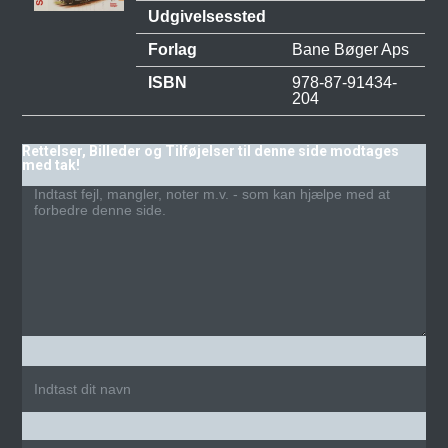
Udgivelsessted
Forlag
Bane Bøger Aps
ISBN
978-87-91434-
204
Rettelser, Billeder og Tilføjelser til denne side modtages
med tak!