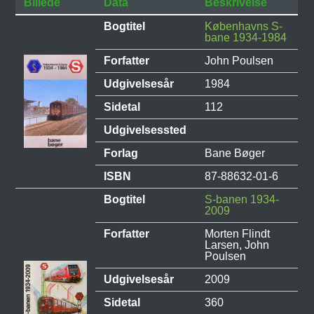
Billede
Data
Beskrivelse
Bogtitel
Københavns S-
bane 1934-1984
Forfatter
John Poulsen
Udgivelsesår
1984
Sidetal
112
Udgivelsessted
Forlag
Bane Bøger
ISBN
87-88632-01-6
Bogtitel
S-banen 1934-
2009
Forfatter
Morten Flindt
Larsen, John
Poulsen
Udgivelsesår
2009
Sidetal
360