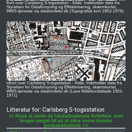
Kort over Carlsberg S-togsstation - Kilde: Indeholder data fra
Styrelsen for Dataforsyning og Effektivisering, skærmkortet,
WMS-tjeneste via datafordeler.dk (Topografisk kort 1953-1976)
nKort over Carlsberg S-togsstation - Kilde: Indeholder data fra
Styrelsen for Dataforsyning og Effektivisering, skærmkortet,
WMS-tjeneste via datafordeler.dk (Lave Målebordsblade 1901-
1971)
Litteratur for: Carlsberg S-togsstation
>> Husk at støtte de hårdarbejdende forfattere, som
bruger meget tid på at sikre vores danske
jernbanehistorie. <<