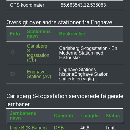
GPS koordinater
55.663543,12.535083
Oversigt over andre stationer fra Enghave
Stationens
Foto
Beskrivelse
navn
Carlsberg
Carlsberg S-togsstation - En
S-
Moderne Station med
togsstation
Historiske ...
(Cb)
Enghave Stations
Enghave
historieEnghave Station
Station (Av)
spillede en vigtig ...
Carlsberg S-togsstation servicerede følgende
jernbaner
Jernbanens
Operatør
Længde
Status
navn
Linje B (S-Banen)
DSB
46,8
I drift