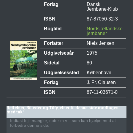
Forlag
Dansk
Jernbane-Klub
ISBN
87-87050-32-3
Bogtitel
Nordsjællandske
jernbaner
Forfatter
Niels Jensen
Udgivelsesår
1975
Sidetal
80
Udgivelsessted
København
Forlag
J. Fr. Clausen
ISBN
87-11-03671-0
Rettelser, Billeder og Tilføjelser til denne side modtages
med tak!