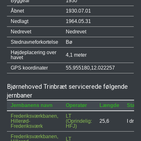
Byggeår
1930
Åbnet
1930.07.01
Nedlagt
1964.05.31
Nedrevet
Nedrevet
Stednavneforkortelse
Bø
Højdeplacering over
4,1 meter
havet
GPS koordinater
55.955180,12.022257
Bjørnehoved Trinbræt servicerede følgende
jernbaner
Jernbanens navn
Operatør
Længde
Statu
Frederiksværkbanen,
LT
Hillerød-
(Oprindelig:
25,6
I drift
Frederiksværk
HFJ)
Frederiksværkbanen,
LT