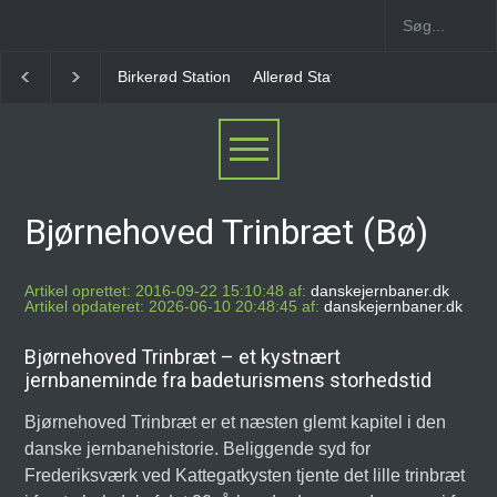
Allerød Station
Favrholm Station
Hillerød Lokal S
Bjørnehoved Trinbræt (Bø)
Artikel oprettet: 2016-09-22 15:10:48 af:
danskejernbaner.dk
Artikel opdateret: 2026-06-10 20:48:45 af:
danskejernbaner.dk
Bjørnehoved Trinbræt – et kystnært
jernbaneminde fra badeturismens storhedstid
Bjørnehoved Trinbræt er et næsten glemt kapitel i den
danske jernbanehistorie. Beliggende syd for
Frederiksværk ved Kattegatkysten tjente det lille trinbræt