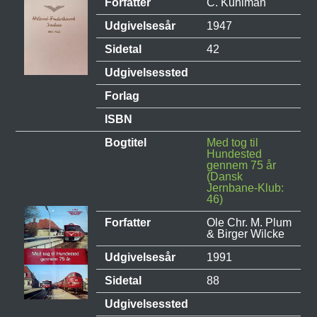
Forfatter
C. Kuhlman
Udgivelsesår
1947
Sidetal
42
Udgivelsessted
Forlag
ISBN
Bogtitel
Med tog til
Hundested
gennem 75 år
(Dansk
Jernbane-Klub:
46)
Forfatter
Ole Chr. M. Plum
& Birger Wilcke
Udgivelsesår
1991
Sidetal
88
Udgivelsessted