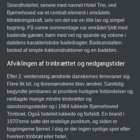
Strandhotellet, senere med navnet Hotel Trio, ved
Bjørnehoved var et centralt element i områdets
tiltrækningskraft, selv om det var en lille lav og simpel
bygning. På varme sommerdage var området fyldt med
badende gæster, børn med net og spande og voksne i
datidens karakteristiske badedragter. Badeanstalten
bestod af simple trækonstruktioner og en badebro.
Afviklingen af trinbrættet og nedgangstider
Efter 2. verdenskrig ændrede danskernes ferievaner sig.
Flere fik bil, og feriemønstrene blev ændret. Samtidig
begyndte jernbanen at prioritere hurtigere forbindelser og
nedlagde mange mindre trinbrætter og
standsningssteder og i 1964 lukkede Bjørnehoved
Trinbræt. Også hotellet lukkede og forfaldt. En brand i
1970'erne satte det endelige punktum, og siden er
bygningerne fjernet. I dag er der ingen synlige spor efter
hverken trinbræt eller hotel.