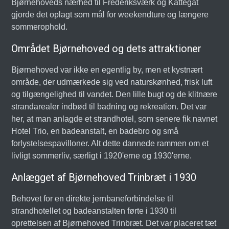
Bjørnehoveds nærhed til Frederiksværk og Kattegat
gjorde det oplagt som mål for weekendture og længere
sommerophold.
Området Bjørnehoved og dets attraktioner
Bjørnehoved var ikke en egentlig by, men et kystnært
område, der udmærkede sig ved naturskønhed, frisk luft
og tilgængelighed til vandet. Den lille bugt og de klitnære
strandarealer indbød til badning og rekreation. Det var
her, at man anlagde et strandhotel, som senere fik navnet
Hotel Trio, en badeanstalt, en badebro og små
forlystelsespavilloner. Alt dette dannede rammen om et
livligt sommerliv, særligt i 1920'erne og 1930'erne.
Anlægget af Bjørnehoved Trinbræt i 1930
Behovet for en direkte jernbaneforbindelse til
strandhotellet og badeanstalten førte i 1930 til
oprettelsen af Bjørnehoved Trinbræt. Det var placeret tæt