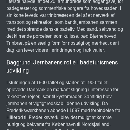
i første halvdel af det 20. århundrede som adgangsvej for
badegæster og sommerfriske borgere fra hovedstaden. I
sin korte levetid var trinbrættet en del af et netværk af
transport og rekreation, som bandt jernbanen sammen
med det spirende danske badeliv. Med sand, saltvand og
det klirrende porcelæn som kulisse, bød Bjørnehoved
Trinbræt på en særlig form for nostalgi og nærhed, der i
dag kun lever videre i erindringen og i arkivalier.
Baggrund: Jernbanens rolle i badeturismens
udvikling
I slutningen af 1800-tallet og starten af 1900-tallet
oplevede Danmark en markant stigning i interessen for
rekreative rejser, især til kystområder. Samtidig blev
jernbanen et vigtigt redskab i denne udvikling. Da
Frederiksværkbanen åbnede i 1897 med forbindelse fra
Hillerød til Frederiksværk, blev det muligt at komme
hurtigt og bekvemt fra København til Nordsjælland.