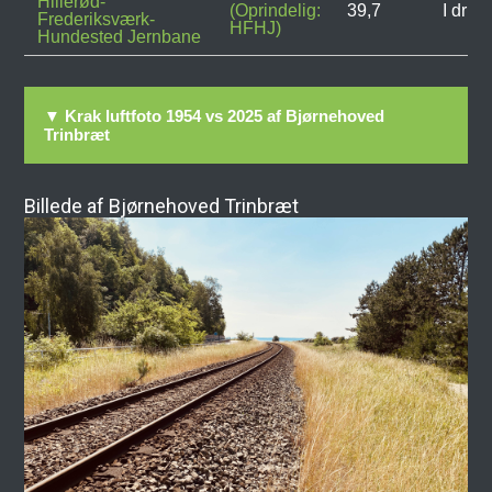
Hillerød-
(Oprindelig:
39,7
I drift
Frederiksværk-
HFHJ)
Hundested Jernbane
▼ Krak luftfoto 1954 vs 2025 af Bjørnehoved
Trinbræt
Billede af Bjørnehoved Trinbræt