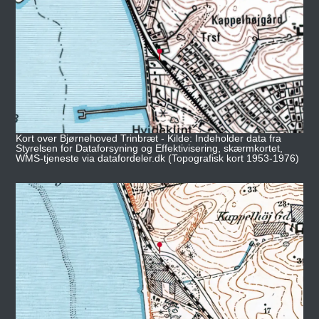
Kort over Bjørnehoved Trinbræt - Kilde: Indeholder data fra
Styrelsen for Dataforsyning og Effektivisering, skærmkortet,
WMS-tjeneste via datafordeler.dk (Topografisk kort 1953-1976)