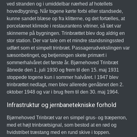
ved stranden og i umiddelbar nærhed af hotellets
hovedbygning. Når togene kørte forbi eller standsede,
kunne sandet blæse op fra klitterne, og det fortælles, at
porcelænet klirrede i restaurantens vitriner, så tæt var
skinnerne på bygningen. Trinbrættet blev dog aldrig en
stor station. Der var tale om et mindre standsningssted
udført som et simpelt trinbræt. Passagerudvekslingen var
sæsonbetinget, og betjeningen skete primært i
sommerhalvåret det første år. Bjørnehoved Trinbræt
åbnede den 1. juli 1930 og frem til den 15. maj 1931
stoppede togene kun i sommer halvåret. I 1947 blev
trinbrættet nedlagt, men blev allerede genåbnet den 2.
oktober 1948 og var i brug frem til den 30. maj 1964.
Infrastruktur og jernbanetekniske forhold
Bjørnehoved Trinbræt var en simpel grus- og træperron,
med et højt trinbrætsignal, som bestod at en rød og
hvidstribet træstang med en rund skive i toppen.