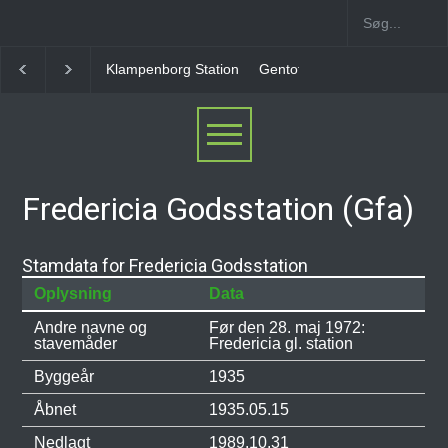
Gentofte Station
Ny Ellebjerg Station [2006-2023]
Fredericia Godsstation (Gfa)
Stamdata for Fredericia Godsstation
Oplysning
Data
Andre navne og
Før den 28. maj 1972:
stavemåder
Fredericia gl. station
Byggeår
1935
Åbnet
1935.05.15
Nedlagt
1989.10.31