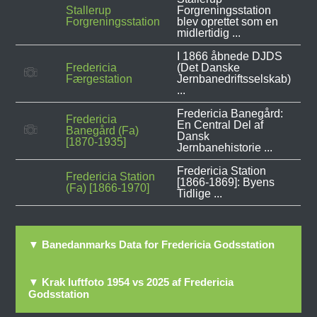
Stallerup
Forgreningsstation
Forgreningsstation
blev oprettet som en
midlertidig ...
I 1866 åbnede DJDS
Fredericia
(Det Danske
Færgestation
Jernbanedriftsselskab)
...
Fredericia Banegård:
Fredericia
En Central Del af
Banegård (Fa)
Dansk
[1870-1935]
Jernbanehistorie ...
Fredericia Station
Fredericia Station
[1866-1869]: Byens
(Fa) [1866-1970]
Tidlige ...
▼ Banedanmarks Data for Fredericia Godsstation
▼ Krak luftfoto 1954 vs 2025 af Fredericia
Godsstation