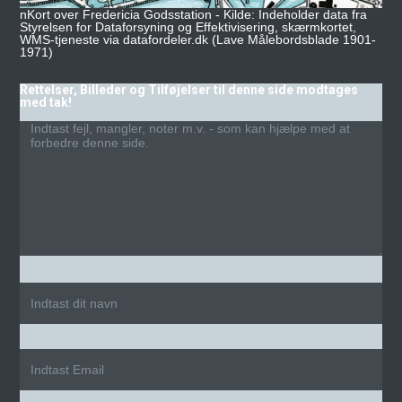
nKort over Fredericia Godsstation - Kilde: Indeholder data fra
Styrelsen for Dataforsyning og Effektivisering, skærmkortet,
WMS-tjeneste via datafordeler.dk (Lave Målebordsblade 1901-
1971)
Rettelser, Billeder og Tilføjelser til denne side modtages
med tak!