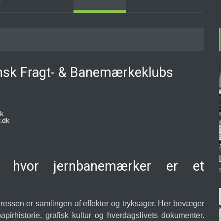
r
ansk Fragt- & Banemærkeklubs
k
.dk
r, hvor jernbanemærker er et
eressen er samlingen af effekter og tryksager. Her bevæger
pirhistorie, grafisk kultur og hverdagslivets dokumenter.