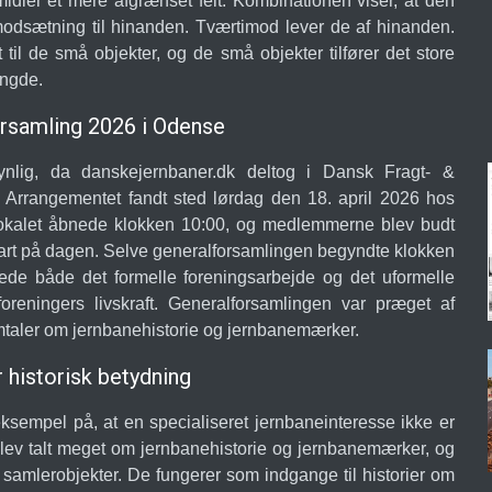
midler et mere afgrænset felt. Kombinationen viser, at den
modsætning til hinanden. Tværtimod lever de af hinanden.
 til de små objekter, og de små objekter tilfører det store
yngde.
rsamling 2026 i Odense
lig, da danskejernbaner.dk deltog i Dansk Fragt- &
Arrangementet fandt sted lørdag den 18. april 2026 hos
okalet åbnede klokken 10:00, og medlemmerne blev budt
rt på dagen. Selve generalforsamlingen begyndte klokken
de både det formelle foreningsarbejde og det uformelle
reningers livskraft. Generalforsamlingen var præget af
taler om jernbanehistorie og jernbanemærker.
historisk betydning
ksempel på, at en specialiseret jernbaneinteresse ikke er
blev talt meget om jernbanehistorie og jernbanemærker, og
 samlerobjekter. De fungerer som indgange til historier om