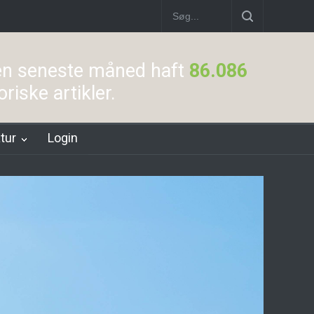
ation
Stoholm Station
Klampenborgbane Station
Hellerup Stati
den seneste måned haft
86.086
riske artikler.
atur
Login