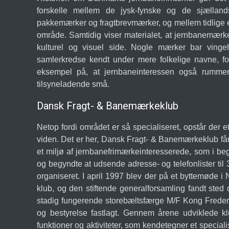
forskelle mellem de jysk-fynske og de sjælland
pakkemærker og fragtbrevmærker, og mellem tidlige 
område. Samtidig viser materialet, at jernbanemærke
kulturel og visuel side. Nogle mærker bar vingeh
samlerkredse kendt under mere folkelige navne, fo
eksempel på, at jernbaneinteressen også rummer æ
tilsyneladende små.
Dansk Fragt- & Banemærkeklub
Netop fordi området er så specialiseret, opstår der e
viden. Det er her, Dansk Fragt- & Banemærkeklub får 
et miljø af jernbanefrimærkeinteresserede, som i b
og begyndte at udsende adresse- og telefonlister t
organiseret. I april 1997 blev der på et byttemøde i 
klub, og den stiftende generalforsamling fandt st
stadig fungerende storebæltsfærge M/F Kong Frederi
og bestyrelse fastlagt. Gennem årene udviklede k
funktioner og aktiviteter, som kendetegner et special