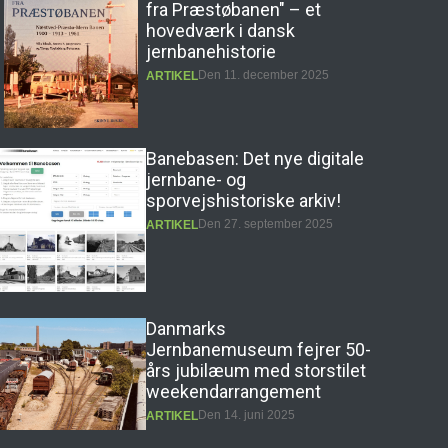
jernbane- og
sporvejshistoriske arkiv!
Den 27. september 2025
ARTIKEL
Danmarks
Jernbanemuseum fejrer 50-
års jubilæum med storstilet
weekendarrangement
Den 14. juni 2025
ARTIKEL
Erling Nederland –
Infografiens Mester
Den 8. maj 2025
ARTIKEL