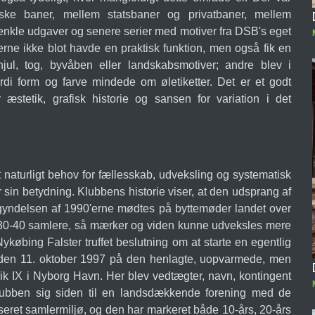
ske baner, mellem statsbaner og privatbaner, mellem
enkle udgaver og senere serier med motiver fra DSB's eget
rne ikke blot havde en praktisk funktion, men også fik en
jul, tog, byvåben eller landskabsmotiver; andre blev i
rdi form og farve mindede om øletiketter. Det er et godt
stetik, grafisk historie og sansen for variation i det
t naturligt behov for fællesskab, udveksling og systematisk
sin betydning. Klubbens historie viser, at den udsprang af
egyndelsen af 1990'erne mødtes på byttemøder landet over
il 30-40 samlere, så mærker og viden kunne udveksles mere
Nykøbing Falster truffet beslutning om at starte en egentlig
ed den 11. oktober 1997 på den henlagte, uopvarmede, men
k IX i Nyborg Havn. Her blev vedtægter, navn, kontingent
lubben sig siden til en landsdækkende forening med de
iseret samlermiljø, og den har markeret både 10-års, 20-års