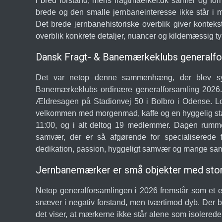
i bred forstand, mens fragtmaerker.dk samler og for
brede og den smalle jernbaneinteresse ikke står i 
Det brede jernbanehistoriske overblik giver kontekst
overblik konkrete detaljer, nuancer og kildemæssig t
Dansk Fragt- & Banemærkeklubs generalfo
Det var netop denne sammenhæng, der blev syn
Banemærkeklubs ordinære generalforsamling 2026. 
Ældresagen på Stadionvej 50 i Bolbro i Odense. L
velkommen med morgenmad, kaffe og en hyggelig sta
11:00, og i alt deltog 19 medlemmer. Dagen rumme
samvær, der er så afgørende for specialiserede fo
dedikation, passion, hyggeligt samvær og mange sam
Jernbanemærker er små objekter med stor 
Netop generalforsamlingen i 2026 fremstår som et e
snæver i negativ forstand, men tværtimod dyb. Der 
det viser, at mærkerne ikke står alene som isolerede