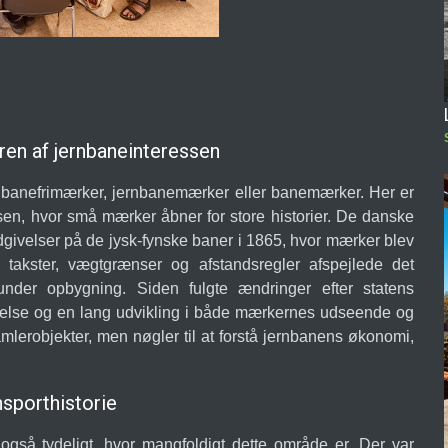
en af jernbaneinteressen
ernbanefrimærker, jernbanemærker eller banemærker. Her er
ssen, hvor små mærker åbner for store historier. De danske
 udgivelser på de jysk-fynske baner i 1865, hvor mærker blev
or takster, vægtgrænser og afstandsregler afspejlede det
der opbygning. Siden fulgte ændringer efter statens
relse og en lang udvikling i både mærkernes udseende og
mlerobjekter, men nøgler til at forstå jernbanens økonomi,
sporthistorie
gså tydeligt, hvor mangfoldigt dette område er. Der var