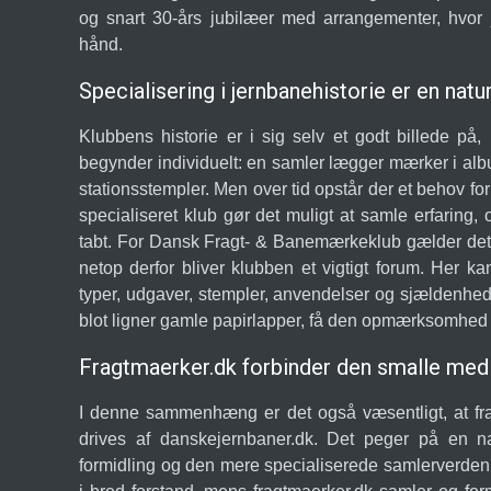
og snart 30-års jubilæer med arrangementer, hvor 
hånd.
Specialisering i jernbanehistorie er en natu
Klubbens historie er i sig selv et godt billede på
begynder individuelt: en samler lægger mærker i alb
stationsstempler. Men over tid opstår der et behov fo
specialiseret klub gør det muligt at samle erfaring,
tabt. For Dansk Fragt- & Banemærkeklub gælder det, 
netop derfor bliver klubben et vigtigt forum. Her
typer, udgaver, stempler, anvendelser og sjældenhed
blot ligner gamle papirlapper, få den opmærksomhed o
Fragtmaerker.dk forbinder den smalle med 
I denne sammenhæng er det også væsentligt, at fr
drives af danskejernbaner.dk. Det peger på en na
formidling og den mere specialiserede samlerverden