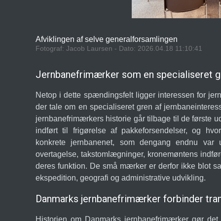
Afviklingen af selve generalforsamlingen
Fotograf: Jacob Laursen - Dato: 2026.04.18 11:10:41
Jernbanefrimærker som en specialiseret gr
Netop i dette spændingsfelt ligger interessen for j
der tale om en specialiseret gren af jernbaneintere
jernbanefrimærkers historie går tilbage til de første
indført til frigørelse af pakkeforsendelser, og hv
konkrete jernbanenet, som dengang endnu var un
overtagelse, takstomlægninger, kronemøntens indfø
deres funktion. De små mærker er derfor ikke blot sa
ekspedition, geografi og administrative udvikling.
Danmarks jernbanefrimærker forbinder tran
Historien om Danmarks jernbanefrimærker gør det o