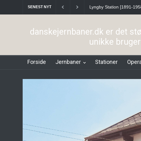
Lyngby Station [1891-195
SENEST NYT
danskejernbaner.dk er det st
unikke bruge
Forside
Jernbaner
Stationer
Opera