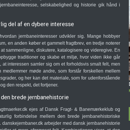
jernbaneinteresse, selskabelighed og historie gik hånd i
rlig del af en dybere interesse
, hvordan jernbaneinteresser udvikler sig. Mange hobbyer
um, en anden køber et gammelt fragtbrev, en tredje noterer
r at sammenligne, diskutere, katalogisere og videregive. En
 opbygge traditioner og skabe et miljø, hvor viden ikke går
at interessen samler sig om et forholdsvis smalt felt, men
 kan medlemmer møde andre, som forstår forskellen mellem
sgrader, og her kan det materiale, som for udenforstående
g den respekt, det fortjener.
den brede jernbanehistorie
agtmaerker.dk ejes af Dansk Fragt- & Banemærkeklub og
turlig forbindelse mellem den brede jernbanehistoriske
. danskejernbaner.dk arbejder med dansk jernbanehistorie