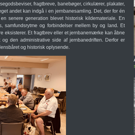
ejsegodsbeviser, fragtbreve, banebøger, cirkulærer, plakater,
meget andet kan indgå i en jernbanesamling. Det, der for én
 en senere generation blevet historisk kildemateriale. En
s, samfundsrytme og forbindelser mellem by og land. Et
re eksisterer. Et fragtbrev eller et jernbanemærke kan åbne
t og den administrative side af jernbanedriften. Derfor er
densbåret og historisk oplysende.