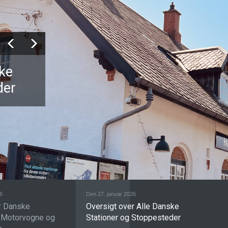
ske
der
6
Den 27. januar 2026
r Danske
Oversigt over Alle Danske
 Motorvogne og
Stationer og Stoppesteder