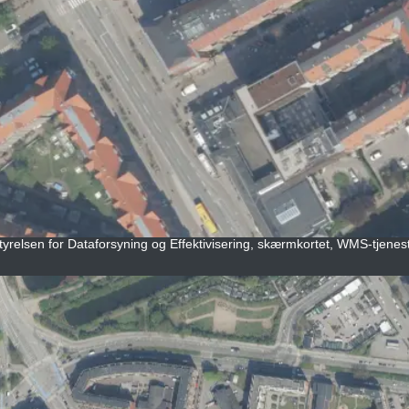
tyrelsen for Dataforsyning og Effektivisering, skærmkortet, WMS-tjeneste