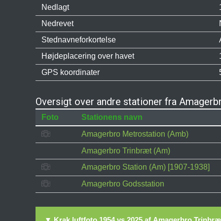
Nedlagt
Nedrevet
Stednavneforkortelse
Højdeplacering over havet
GPS koordinater
Oversigt over andre stationer fra Amagerb
Foto
Stationens navn
Amagerbro Metrostation (Amb)
Amagerbro Trinbræt (Am)
Amagerbro Station (Am) [1907-1938]
Amagerbro Godsstation
▼ Krak luftfoto 1954 vs 2025 af Amagerbro Trinbræ