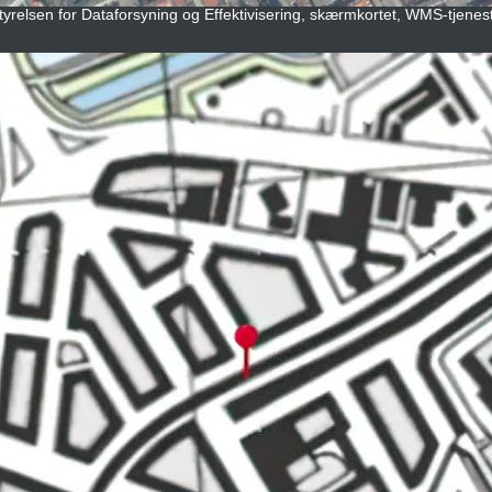
tyrelsen for Dataforsyning og Effektivisering, skærmkortet, WMS-tjeneste