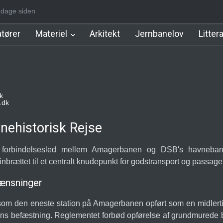
-1930]
4 dage siden
Nørrebro A Station [1886-1930]
Østerport Station
Nørrepo
tører
Materiel
Arkitekt
Jernbanelov
Litter
k
.dk
nehistorisk Rejse
m forbindelsesled mellem Amagerbanen og DSB's havneban
brættet til et centralt knudepunkt for godstransport og passager
ænsninger
v som den eneste station på Amagerbanen opført som en midlert
ns befæstning. Reglementet forbød opførelse af grundmurede byg