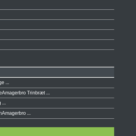
e ...
eAmagerbro Trinbræt ...
...
nAmagerbro ...