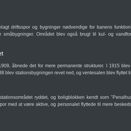
gt driftsspor og bygninger nødvendige for banens funktion.
e småbygninger. Området blev også brugt til kul- og vandf
et
09, åbnede det for mere permanente strukturer. I 1915 blev 
8 blev stationsbygningen revet ned, og ventesalen blev flyttet ti
stationsområdet ryddet, og boligblokken kendt som "Penalhuse
por med at være aktive, og personalet flyttede til mere besked