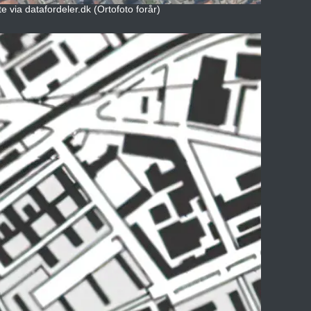
 via datafordeler.dk (Ortofoto forår)