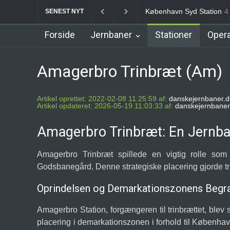
Nørrebro B Station [1886
SENEST NYT
Forside
Jernbaner
Stationer
Opera
Amagerbro Trinbræt (Am)
Artikel oprettet: 2022-02-08 11:25:59 af:
danskejernbaner.d
Artikel opdateret: 2026-05-19 11:03:33 af:
danskejernbaner
Amagerbro Trinbræt: En Jernba
Amagerbro Trinbræt spillede en vigtig rolle so
Godsbanegård. Denne strategiske placering gjorde trin
Oprindelsen og Demarkationszonens Begr
Amagerbro Station, forgængeren til trinbrættet, ble
placering i demarkationszonen i forhold til Københav