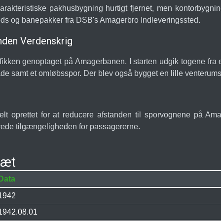
rakteristiske pakhusbygning hurtigt fjernet, men kontorbygni
ods og banepakker fra DSB's Amagerbro Indleveringssted.
nden Verdenskrig
fikken genoptaget på Amagerbanen. I starten udgik togene fra e
de samt et omløbsspor. Der blev også bygget en lille venterums
elt oprettet for at reducere afstanden til sporvognene på Am
bedrede tilgængeligheden for passagererne.
ræt
Data
1942
1942.08.01