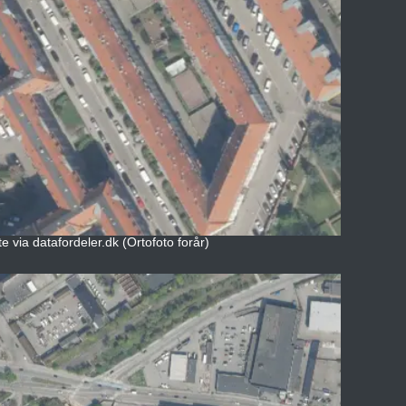
 via datafordeler.dk (Ortofoto forår)