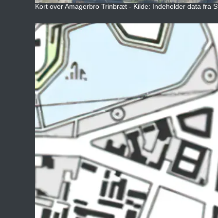
Kort over Amagerbro Trinbræt - Kilde: Indeholder data fra S