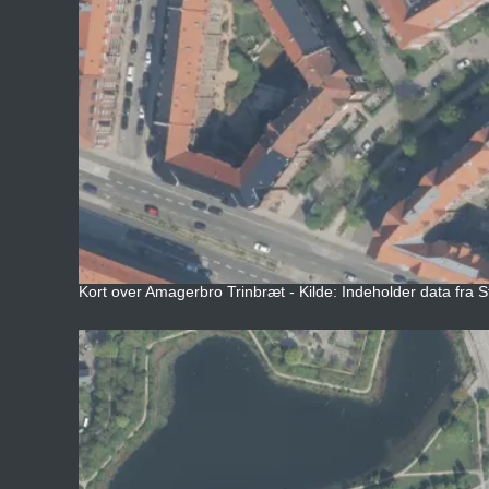
Kort over Amagerbro Trinbræt - Kilde: Indeholder data fra S