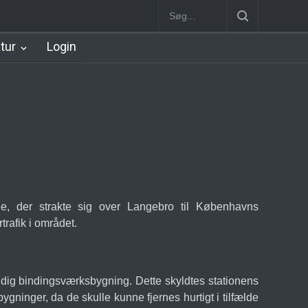
rt Station [1934-2002]
Nørreport Station
Vanløse Station [1898-1
atur
Login
e, der strakte sig over Langebro til Københavns
trafik i området.
idig bindingsværksbygning. Dette skyldtes stationens
ninger, da de skulle kunne fjernes hurtigt i tilfælde