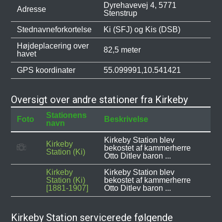
Dyrehavevej 4, 5771
Adresse
Stenstrup
Stednavneforkortelse
Ki (SFJ) og Kis (DSB)
Højdeplacering over
82,5 meter
havet
GPS koordinater
55.099991,10.541421
Oversigt over andre stationer fra Kirkeby
Stationens
Foto
Beskrivelse
navn
Kirkeby Station blev
Kirkeby
bekostet af kammerherre
Station (Ki)
Otto Ditlev baron ...
Kirkeby
Kirkeby Station blev
Station (Ki)
bekostet af kammerherre
[1881-1907]
Otto Ditlev baron ...
Kirkeby Station servicerede følgende