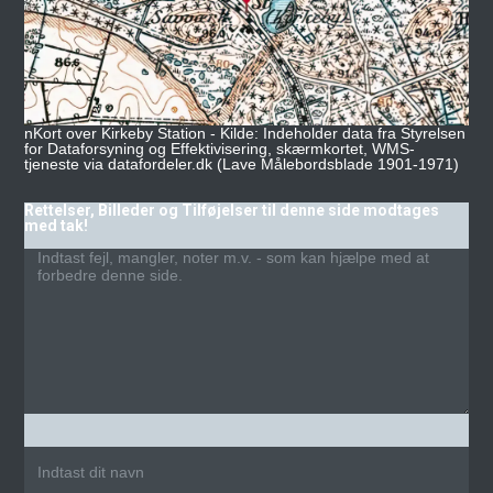
nKort over Kirkeby Station - Kilde: Indeholder data fra Styrelsen
for Dataforsyning og Effektivisering, skærmkortet, WMS-
tjeneste via datafordeler.dk (Lave Målebordsblade 1901-1971)
Rettelser, Billeder og Tilføjelser til denne side modtages
med tak!