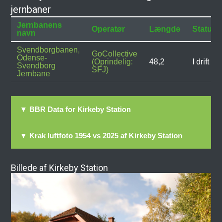
jernbaner
Jernbanens
Operatør
Længde
Status
navn
Svendborgbanen,
GoCollective
Odense-
(Oprindelig:
48,2
I drift
Svendborg
SFJ)
Jernbane
▼ BBR Data for Kirkeby Station
▼ Krak luftfoto 1954 vs 2025 af Kirkeby Station
Billede af Kirkeby Station