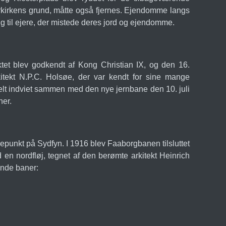
erkirkens grund, måtte også fjernes. Ejendomme langs
g til ejere, der mistede deres jord og ejendomme.
ktet blev godkendt af Kong Christian IX, og den 16.
itekt N.P.C. Holsøe, der var kendt for sine mange
ielt indviet sammen med den nye jernbane den 10. juli
ner.
epunkt på Sydfyn. I 1916 blev Faaborgbanen tilsluttet
en nordfløj, tegnet af den berømte arkitekt Heinrich
nde baner: