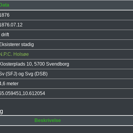
Data
1876
1876.07.12
I drift
Eksisterer stadig
N.P.C. Holsøe
Klosterplads 10, 5700 Svendborg
Sv (SFJ) og Svg (DSB)
4,6 meter
55.059451,10.612054
rg
Beskrivelse