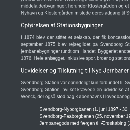
middelalderbygninger, herunder Klostergården og et 
Nyhavn og Klostergården mistede deres adgang til Sve
Opførelsen af Stationsbygningen
I 1874 blev der stiftet et selskab, der fik konces
september 1875 blev rejsegildet på Svendborg Sta
jernbanebygninger rundt om i landet. Byggeriet endte
1876. Hele anlægget, inklusive spor, broer og stations
Udvidelser og Tilslutning til Nye Jernbaner
Svendborg Station var oprindeligt kun forbundet til 
Svendborg Station, hvilket krævede en udvidelse af 
Wenck, der også stod bag Københavns Hovedbanegår
Svendborg-Nyborgbanen (1. juni 1897 - 30.
Svendborg-Faaborgbanen (25. november 191
Jernbanegods med færgen til Ærøskøbing (17