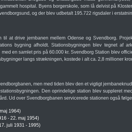
gammelt hospital. Byens borgerskole, som lå delvist på Klost
ndborgsund, og der blev udbetalt 195.722 rigsdaler i erstatnin
sion til at drive jernbanen mellem Odense og Svendborg. Proje
tions bygning afholdt. Stationsbygningen blev tegnet af ark
 med en samlet pris på 60.000 kr. Svendborg Station blev offic
bygninger langs strækningen, kostede i alt ca. 2,8 millioner kro
Svendborgbanen, men med tiden blev den et vigtigt jernbaneknud
stationsbygningen. Den oprindelige station blev suppleret med 
d. Ud over Svendborgbanen servicerede stationen også følge
 maj 1964)
6 - 22. maj 1954)
. juli 1931 - 1995)