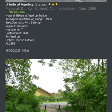
Billede af Agedrup Station.
Fotograf: Det Kgl. Bibliotek, Odense Luftfoto - Dato: 1956 -
LINK til kilde.
Noter til: Billede af Agedrup Station.
Titel:Agedrup Station og omegn - 1956
Sted:Danmark, Fyn, Bullerup
Vejnavn:Sportoften
Husnummer:7
Postnummer:5320
By:Agedrup
Ophav:Odense Luftfoto
År:1956
Id:OD02027_047.tif