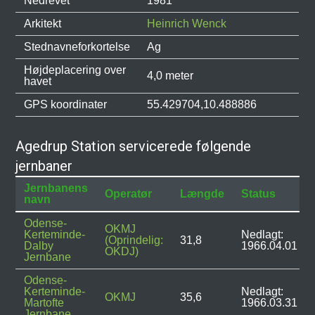
Nedrevet
1981
Arkitekt
Heinrich Wenck
Stednavneforkortelse
Ag
Højdeplacering over
4,0 meter
havet
GPS koordinater
55.429704,10.488886
Agedrup Station servicerede følgende
jernbaner
Jernbanens
Operatør
Længde
Status
navn
Odense-
OKMJ
Kerteminde-
Nedlagt:
(Oprindelig:
31,8
Dalby
1966.04.01
OKDJ)
Jernbane
Odense-
Kerteminde-
Nedlagt:
OKMJ
35,6
Martofte
1966.03.31
Jernbane