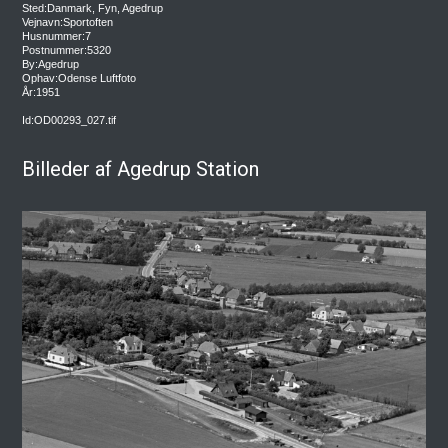
Sted:Danmark, Fyn, Agedrup
Vejnavn:Sportoften
Husnummer:7
Postnummer:5320
By:Agedrup
Ophav:Odense Luftfoto
År:1951
Id:OD00293_027.tif
Billeder af Agedrup Station