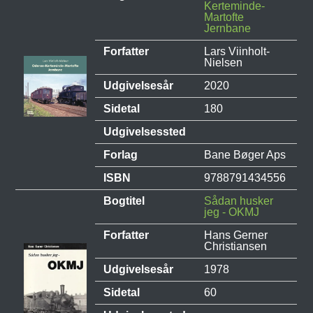
Kerteminde-
Martofte
Jernbane
Forfatter
Lars Viinholt-
Nielsen
Udgivelsesår
2020
Sidetal
180
Udgivelsessted
Forlag
Bane Bøger Aps
ISBN
9788791434556
Bogtitel
Sådan husker
jeg - OKMJ
Forfatter
Hans Gerner
Christiansen
Udgivelsesår
1978
Sidetal
60