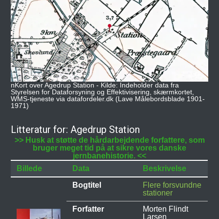
nKort over Agedrup Station - Kilde: Indeholder data fra
Styrelsen for Dataforsyning og Effektivisering, skærmkortet,
WMS-tjeneste via datafordeler.dk (Lave Målebordsblade 1901-
1971)
Litteratur for: Agedrup Station
>> Husk at støtte de hårdarbejdende forfattere, som
bruger meget tid på at sikre vores danske
jernbanehistorie. <<
Billede
Data
Beskrivelse
Bogtitel
Flere forsvundne
stationer
Forfatter
Morten Flindt
Larsen