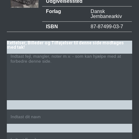
Udgivelsessted
Forlag
Dansk
Jernbanearkiv
ISBN
87-87499-03-7
Rettelser, Billeder og Tilføjelser til denne side modtages
med tak!