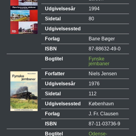
Udgivelsesår
1994
Sidetal
80
Udgivelsessted
Forlag
Bane Bøger
ISBN
87-88632-49-0
Bogtitel
Fynske
jernbaner
Forfatter
Niels Jensen
Udgivelsesår
1976
Sidetal
112
Udgivelsessted
København
Forlag
J. Fr. Clausen
ISBN
87-11-03736-9
Bogtitel
Odense-