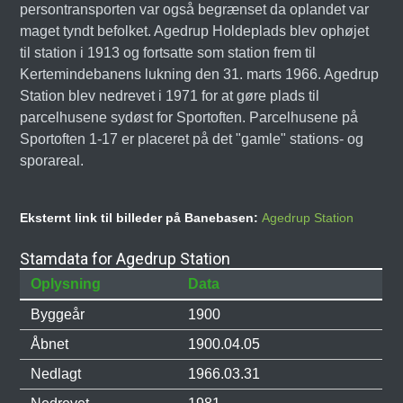
persontransporten var også begrænset da oplandet var
maget tyndt befolket. Agedrup Holdeplads blev ophøjet
til station i 1913 og fortsatte som station frem til
Kertemindebanens lukning den 31. marts 1966. Agedrup
Station blev nedrevet i 1971 for at gøre plads til
parcelhusene sydøst for Sportoften. Parcelhusene på
Sportoften 1-17 er placeret på det "gamle" stations- og
sporareal.
Eksternt link til billeder på Banebasen:
Agedrup Station
Stamdata for Agedrup Station
Oplysning
Data
Byggeår
1900
Åbnet
1900.04.05
Nedlagt
1966.03.31