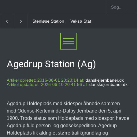
tenløse Station
Veksø Station
Måløv Station
Herlev Station
B
Agedrup Station (Ag)
Artikel oprettet: 2016-08-01 20:23:14 af:
danskejernbaner.dk
Artikel opdateret: 2026-06-10 20:41:56 af:
danskejernbaner.dk
Agedrup Holdeplads med sidespor åbnede sammen
med Odense-Kerteminde-Dalby Jernbane den 5. april
1900. Trods status som Holdeplads med sidespor, havde
Agedrup fuld person- og godsekspedition. Agedrup
Holdeplads fik aldrig et større trafikgrundlag og