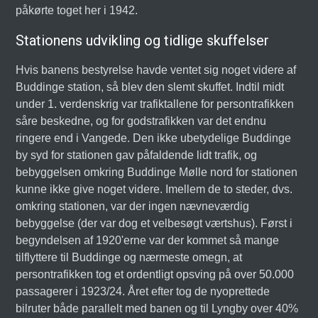
påkørte toget her i 1942.
Stationens udvikling og tidlige skuffelser
Hvis banens bestyrelse havde ventet sig noget videre af
Buddinge station, så blev den slemt skuffet. Indtil midt
under 1. verdenskrig var trafiktallene for persontrafikken
såre beskedne, og for godstrafikken var det endnu
ringere end i Vangede. Den ikke ubetydelige Buddinge
by syd for stationen gav påfaldende lidt trafik, og
bebyggelsen omkring Buddinge Mølle nord for stationen
kunne ikke give noget videre. Imellem de to steder, dvs.
omkring stationen, var der ingen nævneværdig
bebyggelse (der var dog et velbesøgt værtshus). Først i
begyndelsen af 1920'erne var der kommet så mange
tilflyttere til Buddinge og nærmeste omegn, at
persontrafikken tog et ordentligt opsving på over 50.000
passagerer i 1923/24. Året efter tog de nyoprettede
bilruter både parallelt med banen og til Lyngby over 40%