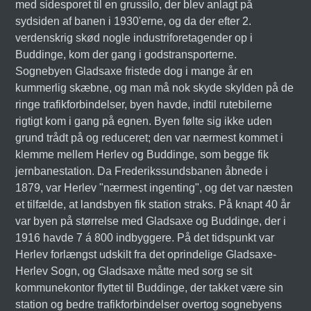
med sidesporet til en grussilo, der blev anlagt på
sydsiden af banen i 1930'erne, og da der efter 2.
verdenskrig skød nogle industriforetagender op i
Buddinge, kom der gang i godstransporterne.
Sognebyen Gladsaxe fristede dog i mange år en
kummerlig skæbne, og man må nok skyde skylden på de
ringe trafikforbindelser, byen havde, indtil rutebilerne
rigtigt kom i gang på egnen. Byen følte sig ikke uden
grund trådt på og reduceret; den var nærmest kommet i
klemme mellem Herlev og Buddinge, som begge fik
jernbanestation. Da Frederikssundsbanen åbnede i
1879, var Herlev "nærmest ingenting", og det var næsten
et tilfælde, at landsbyen fik station straks. På knapt 40 år
var byen på størrelse med Gladsaxe og Buddinge, der i
1916 havde 7 á 800 indbyggere. På det tidspunkt var
Herlev forlængst udskilt fra det oprindelige Gladsaxe-
Herlev Sogn, og Gladsaxe måtte med sorg se sit
kommunekontor flyttet til Buddinge, der takket være sin
station og bedre trafikforbindelser overtog sognebyens