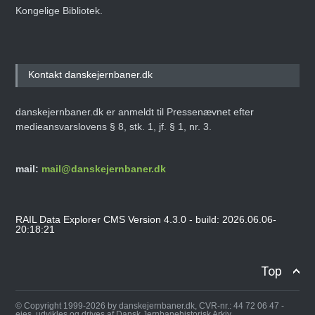
Kongelige Bibliotek.
Kontakt danskejernbaner.dk
danskejernbaner.dk er anmeldt til Pressenævnet efter
medieansvarslovens § 8, stk. 1, jf. § 1, nr. 3.
mail:
mail@danskejernbaner.dk
RAIL Data Explorer CMS Version 4.3.0 - build: 2026.06.06-
20:18:21
Top
© Copyright 1999-2026 by danskejernbaner.dk, CVR-nr.: 44 72 06 47 -
ejes, udvikles og drives af Dansk Jernbanehistorisk Arkiv