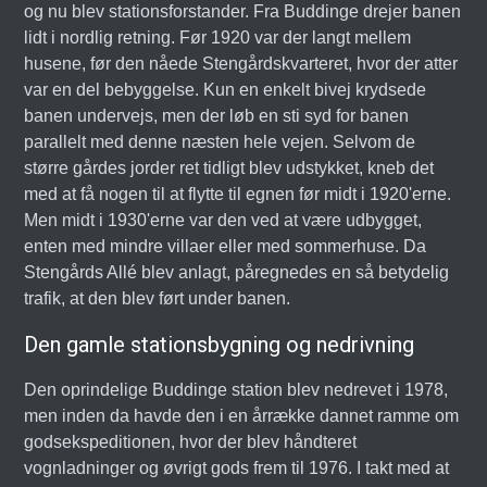
og nu blev stationsforstander. Fra Buddinge drejer banen
lidt i nordlig retning. Før 1920 var der langt mellem
husene, før den nåede Stengårdskvarteret, hvor der atter
var en del bebyggelse. Kun en enkelt bivej krydsede
banen undervejs, men der løb en sti syd for banen
parallelt med denne næsten hele vejen. Selvom de
større gårdes jorder ret tidligt blev udstykket, kneb det
med at få nogen til at flytte til egnen før midt i 1920'erne.
Men midt i 1930'erne var den ved at være udbygget,
enten med mindre villaer eller med sommerhuse. Da
Stengårds Allé blev anlagt, påregnedes en så betydelig
trafik, at den blev ført under banen.
Den gamle stationsbygning og nedrivning
Den oprindelige Buddinge station blev nedrevet i 1978,
men inden da havde den i en årrække dannet ramme om
godsekspeditionen, hvor der blev håndteret
vognladninger og øvrigt gods frem til 1976. I takt med at