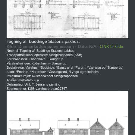
Tegning af Buddinge Stations pakhus.
Kilde: Danmarks Jernbanemuseum - Dato: N/A -
LINK til kilde.
Noter til: Tegning af Buddinge Stations pakhus.
Transportselskab/ operatør: Slangerupbanen (KSB)
Jernbanested: København - Slangerup
På strækningen: København - Slangerup
Beskrivelse: Varehus: *Buddinge, *Bagsværd, *Farum, *Værløse og *Slangerup,
samt: *Emdrup, *Hareskov, *Vassingerød, *Lynge og *Lindholm.
Infrastrukturejer: Aktieselskabet Slangerupbanen
Anslået motivdato: u.a.
Delsamling: Ulrik T. Jensens samling
Scannummer: KSB-varehuse-scan27347