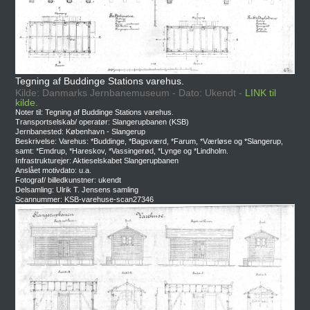
Tegning af Buddinge Stations varehus.
Kilde: Danmarks Jernbanemuseum - Dato: Ukendt -
LINK til
kilde.
Noter til: Tegning af Buddinge Stations varehus.
Transportselskab/ operatør: Slangerupbanen (KSB)
Jernbanested: København - Slangerup
Beskrivelse: Varehus: *Buddinge, *Bagsværd, *Farum, *Værløse og *Slangerup,
samt: *Emdrup, *Hareskov, *Vassingerød, *Lynge og *Lindholm.
Infrastrukturejer: Aktieselskabet Slangerupbanen
Anslået motivdato: u.a.
Fotograf/ billedkunstner: ukendt
Delsamling: Ulrik T. Jensens samling
Scannummer: KSB-varehuse-scan27346