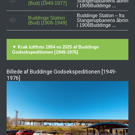
Slangerupbanens åbning
(Bud) [1949-1977]
i 1906Buddinge ...
Buddinge Station – fra
Buddinge Station
Slangerupbanens åbning
(Bud) [1906-1949]
i 1906Buddinge ...
▼ Krak luftfoto 1954 vs 2025 af Buddinge
Godsekspeditionen [1949-1976]
Billede af Buddinge Godsekspeditionen [1949-
1976]