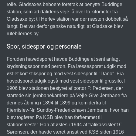
rolle. Gladsaxes beboere foretrak at benytte Buddinge
station, som ad datidens veje lå over to kilometer fra
Gladsaxe by; til Herlev station var der næsten dobbelt så
langt. Det var derfor ganske naturligt, at Gladsaxe blev
rutebilernes by.
Spor, sidespor og personale
Foruden havedsporet havde Buddinge et sent anlagt
krydsningsspor med perron. Fra læssesporet udgik mod
øst et kort stikspor og mod vest sidespor til "Dano". Fra
hovedsporet udgik også mod vest sidespor til grussilo. I
1906 blev stationen bestyret af portør P. Pedersen, der
startede sin jernbanekarriere på Vejle-Give Jernbane fra
dennes åbning i 1894 til 1899 og kom derfra til
Fjerritslev-Nr. Sundby-Frederikshavn Jernbane, hvor han
blev togfører. På KSB blev han forfremmet til
stationsmester. Han afløstes i 1944 af trafikassistent C.
Sørensen, der havde været ansat ved KSB siden 1916