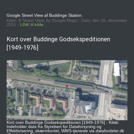
Google Street View af Buddinge Station.
Kilde: © Street View, by Google Maps - Dato: den 26. december
2021 -
LINK til kilde.
Kort over Buddinge Godsekspeditionen
[1949-1976]
Kort over Buddinge Godsekspeditionen [1949-1976] - Kilde:
Indeholder data fra Styrelsen for Dataforsyning og
Effektivisering, skærmkortet, WMS-tjeneste via datafordeler.dk