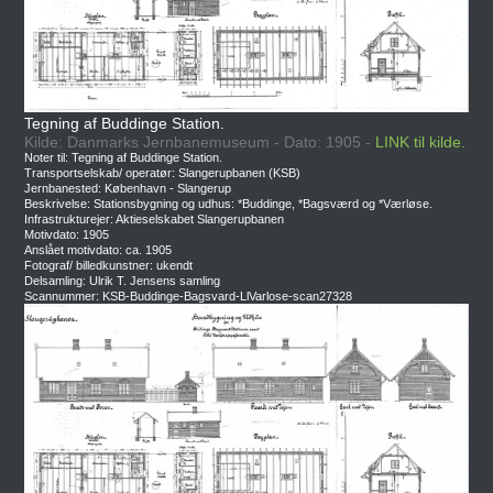
Tegning af Buddinge Station.
Kilde: Danmarks Jernbanemuseum - Dato: 1905 -
LINK til kilde.
Noter til: Tegning af Buddinge Station.
Transportselskab/ operatør: Slangerupbanen (KSB)
Jernbanested: København - Slangerup
Beskrivelse: Stationsbygning og udhus: *Buddinge, *Bagsværd og *Værløse.
Infrastrukturejer: Aktieselskabet Slangerupbanen
Motivdato: 1905
Anslået motivdato: ca. 1905
Fotograf/ billedkunstner: ukendt
Delsamling: Ulrik T. Jensens samling
Scannummer: KSB-Buddinge-Bagsvard-LlVarlose-scan27328