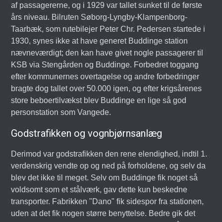
af passagererne, og i 1929 var tallet sunket til de første
års niveau. Bilruten Søborg-Lyngby-Klampenborg-
Taarbæk, som rutebilejer Peter Chr. Pedersen startede i
1930, synes ikke at have generet Buddinge station
nævneværdigt; den kan have givet nogle passagerer til
KSB via Stengården og Buddinge. Forbedret toggang
efter kommunernes overtagelse og andre forbedringer
bragte dog tallet over 50.000 igen, og efter krigsårenes
store beboertilvækst blev Buddinge en lige så god
personstation som Vangede.
Godstrafikken og vognbjørnsanlæg
Derimod var godstrafikken den rene elendighed, indtil 1.
verdenskrig vendte op og ned på forholdene, og selv da
blev det ikke til meget. Selv om Buddinge fik noget så
voldsomt som et stålværk, gav dette kun beskedne
transporter. Fabrikken "Dano" fik sidespor fra stationen,
uden at det fik nogen større benyttelse. Bedre gik det