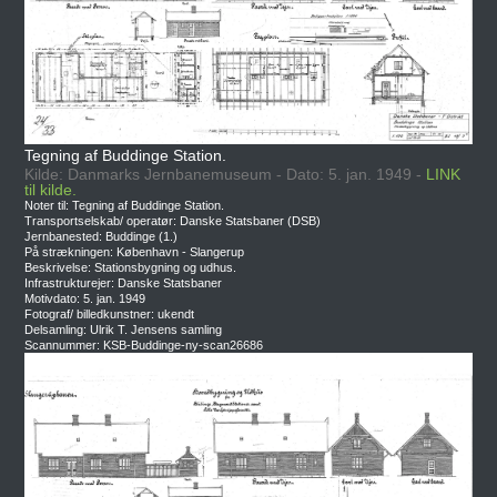
Tegning af Buddinge Station.
Kilde: Danmarks Jernbanemuseum - Dato: 5. jan. 1949 -
LINK
til kilde.
Noter til: Tegning af Buddinge Station.
Transportselskab/ operatør: Danske Statsbaner (DSB)
Jernbanested: Buddinge (1.)
På strækningen: København - Slangerup
Beskrivelse: Stationsbygning og udhus.
Infrastrukturejer: Danske Statsbaner
Motivdato: 5. jan. 1949
Fotograf/ billedkunstner: ukendt
Delsamling: Ulrik T. Jensens samling
Scannummer: KSB-Buddinge-ny-scan26686