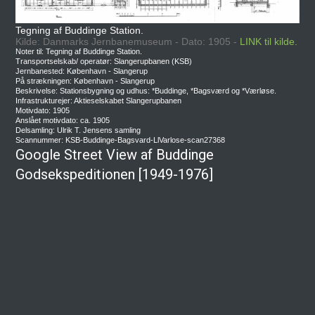
Tegning af Buddinge Station.
Kilde: Danmarks Jernbanemuseum - Dato: 1905 -
LINK til kilde.
Noter til: Tegning af Buddinge Station.
Transportselskab/ operatør: Slangerupbanen (KSB)
Jernbanested: København - Slangerup
På strækningen: København - Slangerup
Beskrivelse: Stationsbygning og udhus: *Buddinge, *Bagsværd og *Værløse.
Infrastrukturejer: Aktieselskabet Slangerupbanen
Motivdato: 1905
Anslået motivdato: ca. 1905
Delsamling: Ulrik T. Jensens samling
Scannummer: KSB-Buddinge-Bagsvard-LlVarlose-scan27368
Google Street View af Buddinge
Godsekspeditionen [1949-1976]