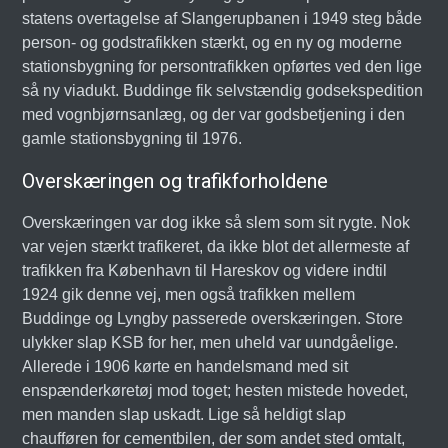
statens overtagelse af Slangerupbanen i 1949 steg både
person- og godstrafikken stærkt, og en ny og moderne
stationsbygning for persontrafikken opførtes ved den lige
så ny viadukt. Buddinge fik selvstændig godsekspedition
med vognbjørnsanlæg, og der var godsbetjening i den
gamle stationsbygning til 1976.
Overskæringen og trafikforholdene
Overskæringen var dog ikke så slem som sit rygte. Nok
var vejen stærkt trafikeret, da ikke blot det allermeste af
trafikken fra København til Hareskov og videre indtil
1924 gik denne vej, men også trafikken mellem
Buddinge og Lyngby passerede overskæringen. Store
ulykker slap KSB for her, men uheld var uundgåelige.
Allerede i 1906 kørte en handelsmand med sit
enspænderkøretøj mod toget; hesten mistede hovedet,
men manden slap uskadt. Lige så heldigt slap
chaufføren for cementbilen, der som andet sted omtalt,