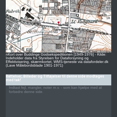
nKort over Buddinge Godsekspeditionen [1949-1976] - Kilde:
Indeholder data fra Styrelsen for Dataforsyning og
Effektivisering, skærmkortet, WMS-tjeneste via datafordeler.dk
(Lave Målebordsblade 1901-1971)
Rettelser, Billeder og Tilføjelser til denne side modtages
med tak!