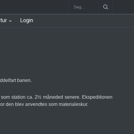
Station
Nørrebro B Station [1886-1930]
Nørrebro A Station [1886
atur
Login
delfart banen.
st som station ca. 2½ måneded senere. Ekspeditionen
 hvor den blev anvendtes som materialeskur.