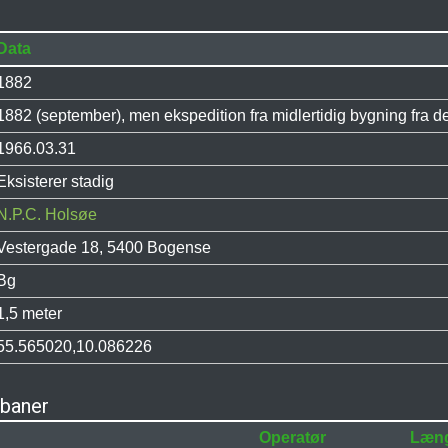
Data
1882
1882 (september), men ekspedition fra midlertidig bygning fra de
1966.03.31
Eksisterer stadig
N.P.C. Holsøe
Vestergade 18, 5400 Bogense
Bg
1,5 meter
55.565020,10.086226
nbaner
Operatør
Læn