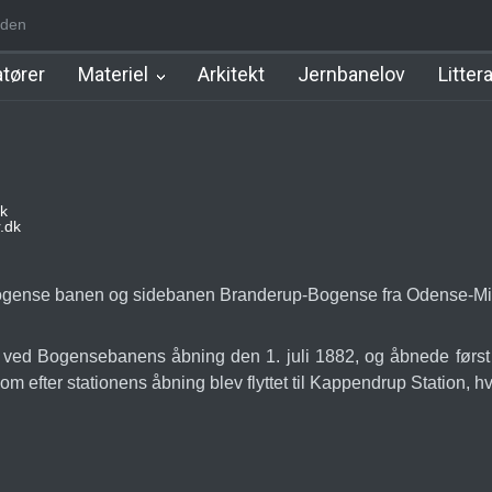
den
m Station
Hillerød Lokal Station
Hillerød Station
København Syd 
tører
Materiel
Arkitekt
Jernbanelov
Litter
k
.dk
Bogense banen og sidebanen Branderup-Bogense fra Odense-Mid
ng ved Bogensebanens åbning den 1. juli 1882, og åbnede før
som efter stationens åbning blev flyttet til Kappendrup Station,