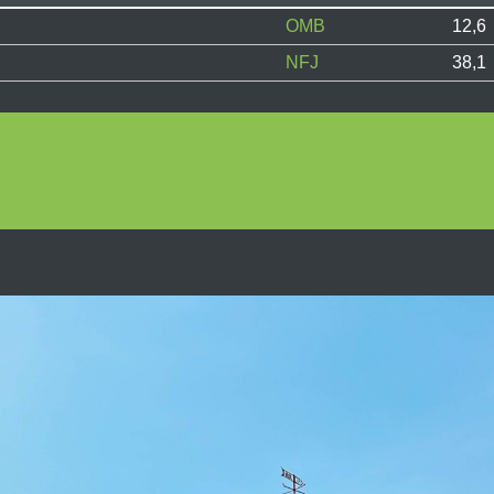
OMB
12,6
NFJ
38,1