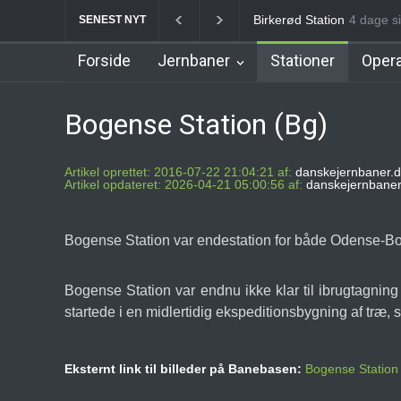
Allerød Station
4 dage si
Favrhol
SENEST NYT
Forside
Jernbaner
Stationer
Opera
Bogense Station (Bg)
Artikel oprettet: 2016-07-22 21:04:21 af:
danskejernbaner.d
Artikel opdateret: 2026-04-21 05:00:56 af:
danskejernbaner
Bogense Station var endestation for både Odense-
Bogense Station var endnu ikke klar til ibrugtagni
startede i en midlertidig ekspeditionsbygning af træ, 
Eksternt link til billeder på Banebasen:
Bogense Station