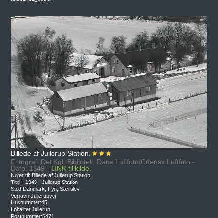
Billede af Jullerup Station.
Fotograf: Det Kgl. Bibliotek, Dana Luftfoto/Odense Luftfoto -
Dato: 1949 -
LINK til kilde.
Noter til: Billede af Jullerup Station.
Titel:- 1949 - Jullerup Station
Sted:Danmark, Fyn, Særslev
Vejnavn:Jullerupvej
Husnummer:45
Lokalitet:Jullerup
Postnummer:5471