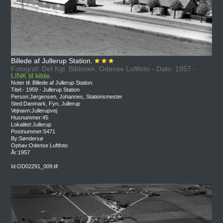
Billede af Jullerup Station.
Fotograf: Det Kgl. Bibliotek, Odense Luftfoto - Dato: 1957 -
LINK til kilde.
Noter til: Billede af Jullerup Station.
Titel:- 1959 - Jullerup Station
Person:Jørgensen, Johannes, Stationsmester
Sted:Danmark, Fyn, Jullerup
Vejnavn:Jullerupvej
Husnummer:45
Lokalitet:Jullerup
Postnummer:5471
By:Søndersø
Ophav:Odense Luftfoto
År:1957
Id:OD02291_009.tif