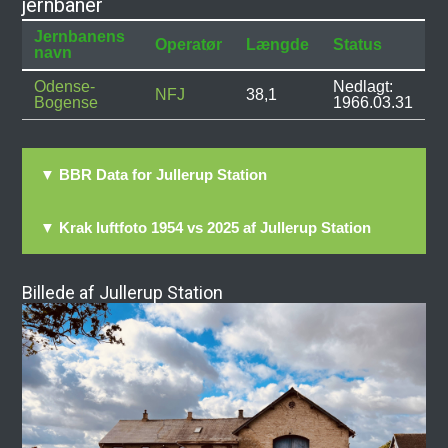
jernbaner
Jernbanens
Operatør
Længde
Status
navn
Odense-
Nedlagt:
NFJ
38,1
Bogense
1966.03.31
▼ BBR Data for Jullerup Station
▼ Krak luftfoto 1954 vs 2025 af Jullerup Station
Billede af Jullerup Station