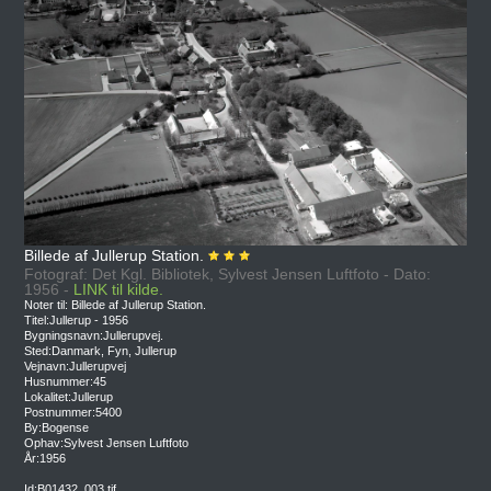
Billede af Jullerup Station.
Fotograf: Det Kgl. Bibliotek, Sylvest Jensen Luftfoto - Dato:
1956 -
LINK til kilde.
Noter til: Billede af Jullerup Station.
Titel:Jullerup - 1956
Bygningsnavn:Jullerupvej.
Sted:Danmark, Fyn, Jullerup
Vejnavn:Jullerupvej
Husnummer:45
Lokalitet:Jullerup
Postnummer:5400
By:Bogense
Ophav:Sylvest Jensen Luftfoto
År:1956
Id:B01432_003.tif