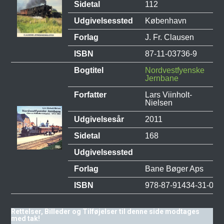
Sidetal
112
Udgivelsessted
København
Forlag
J. Fr. Clausen
ISBN
87-11-03736-9
Bogtitel
Nordvestfyenske
Jernbane
Forfatter
Lars Viinholt-
Nielsen
Udgivelsesår
2011
Sidetal
168
Udgivelsessted
Forlag
Bane Bøger Aps
ISBN
978-87-91434-31-0
Rettelser, Billeder og Tilføjelser til denne side modtages
med tak!