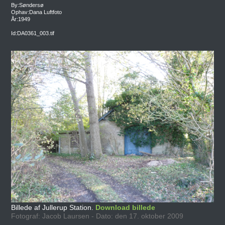
By:Søndersø
Ophav:Dana Luftfoto
År:1949
Id:DA0361_003.tif
Billede af Jullerup Station.
Download billede
Fotograf: Jacob Laursen - Dato: den 17. oktober 2009