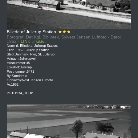
Billede af Jullerup Station.
Fotograf: Det Kgl. Bibliotek, Sylvest Jensen Luftfoto - Dato:
1962 -
LINK til kilde.
Noter til: Billede af Jullerup Station.
Titel:- 1962 - Jullerup Station
Sted:Danmark, Fyn, St. Jullerup
Vejnavn:Jullerupvej
Husnummer:45
Lokalitet:Jullerup
Postnummer:5471
By:Søndersø
Ophav:Sylvest Jensen Luftfoto
År:1962
Id:H11934_012.tif