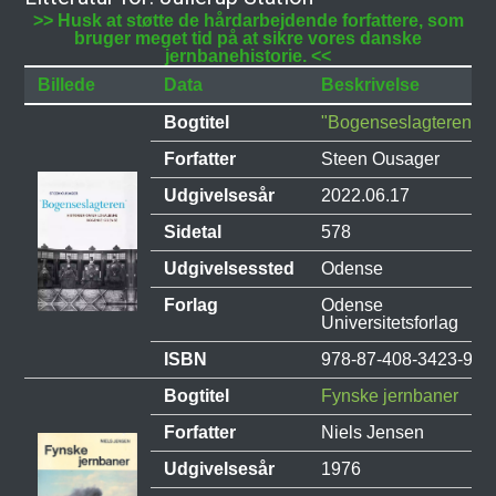
>> Husk at støtte de hårdarbejdende forfattere, som
bruger meget tid på at sikre vores danske
jernbanehistorie. <<
Billede
Data
Beskrivelse
Bogtitel
"Bogenseslagteren"
Forfatter
Steen Ousager
Udgivelsesår
2022.06.17
Sidetal
578
Udgivelsessted
Odense
Forlag
Odense
Universitetsforlag
ISBN
978-87-408-3423-9
Bogtitel
Fynske jernbaner
Forfatter
Niels Jensen
Udgivelsesår
1976