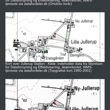
for Dataforsyning og Effektivisering, skærmkortet, WMS-
tjeneste via datafordeler.dk (Ortofoto forår)
Kort over Jullerup Station - Kilde: Indeholder data fra Styrelsen
for Dataforsyning og Effektivisering, skærmkortet, WMS-
tjeneste via datafordeler.dk (Topgrafisk kort 1980-2001)