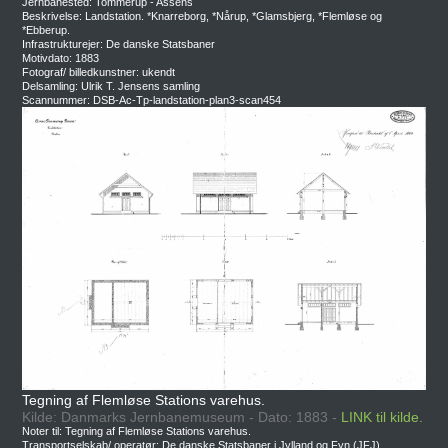
Jernbanested: Tommerup - Assens
Beskrivelse: Landstation. *Knarreborg, *Nårup, *Glamsbjerg, *Flemløse og
*Ebberup.
Infrastrukturejer: De danske Statsbaner
Motivdato: 1883
Fotograf/ billedkunstner: ukendt
Delsamling: Ulrik T. Jensens samling
Scannummer: DSB-Ac-Tp-landstation-plan3-scan454
Tegning af Flemløse Stations varehus.
Kilde: Danmarks Jernbanemuseum - Dato: 1883 -
LINK til kilde.
Noter til: Tegning af Flemløse Stations varehus.
Transportselskab/ operatør: De danske Statsbaner i Jylland og Fyn (JFJ)