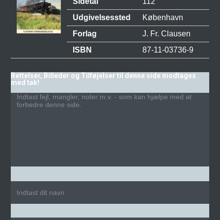
Sidetal
112
Udgivelsessted
København
Forlag
J. Fr. Clausen
ISBN
87-11-03736-9
Rettelser, Billeder og Tilføjelser til denne side modtages
med tak!