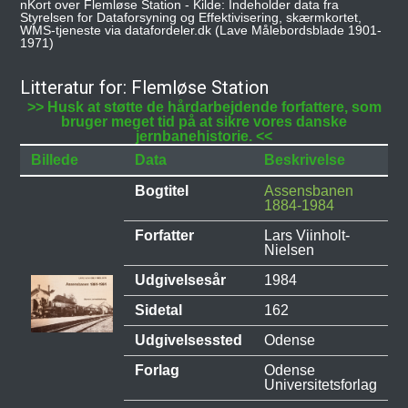
nKort over Flemløse Station - Kilde: Indeholder data fra
Styrelsen for Dataforsyning og Effektivisering, skærmkortet,
WMS-tjeneste via datafordeler.dk (Lave Målebordsblade 1901-
1971)
Litteratur for: Flemløse Station
>> Husk at støtte de hårdarbejdende forfattere, som
bruger meget tid på at sikre vores danske
jernbanehistorie. <<
Billede
Data
Beskrivelse
Bogtitel
Assensbanen
1884-1984
Forfatter
Lars Viinholt-
Nielsen
Udgivelsesår
1984
Sidetal
162
Udgivelsessted
Odense
Forlag
Odense
Universitetsforlag