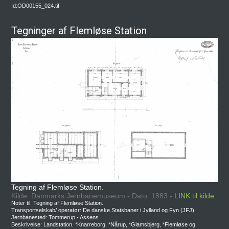
Id:OD00155_024.tif
Tegninger af Flemløse Station
Tegning af Flemløse Station.
Kilde: Danmarks Jernbanemuseum - Dato: 1883 -
LINK til kilde.
Noter til: Tegning af Flemløse Station.
Transportselskab/ operatør: De danske Statsbaner i Jylland og Fyn (JFJ)
Jernbanested: Tommerup - Assens
Beskrivelse: Landstation. *Knarreborg, *Nårup, *Glamsbjerg, *Flemløse og