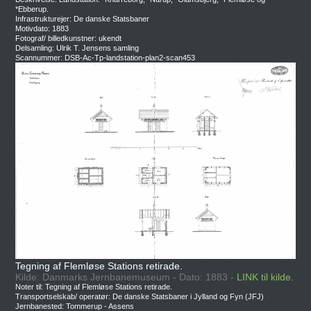
*Ebberup.
Infrastrukturejer: De danske Statsbaner
Motivdato: 1883
Fotograf/ billedkunstner: ukendt
Delsamling: Ulrik T. Jensens samling
Scannummer: DSB-Ac-Tp-landstation-plan2-scan453
Tegning af Flemløse Stations retirade.
Kilde: Danmarks Jernbanemuseum - Dato: 1883 -
LINK til kilde.
Noter til: Tegning af Flemløse Stations retirade.
Transportselskab/ operatør: De danske Statsbaner i Jylland og Fyn (JFJ)
Jernbanested: Tommerup - Assens