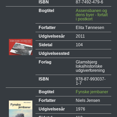
ISBN
87-7492-479-6
Bogtitel
Assensbanen og
dens byer - fortalt
i postkort
Forfatter
Elita Tønnesen
Udgivelsesår
2011
Sidetal
104
Udgivelsessted
Forlag
Glamsbjerg
lokalhistoriske
udgiverforening
ISBN
978-87-993037-
1-7
Bogtitel
Fynske jernbaner
Forfatter
Niels Jensen
Udgivelsesår
1976