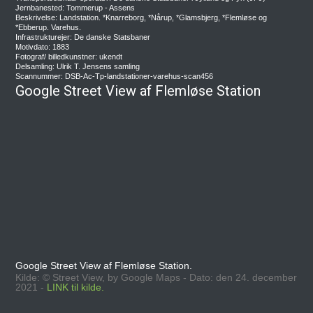
Jernbanested: Tommerup - Assens
Beskrivelse: Landstation. *Knarreborg, *Nårup, *Glamsbjerg, *Flemløse og
*Ebberup. Varehus.
Infrastrukturejer: De danske Statsbaner
Motivdato: 1883
Fotograf/ billedkunstner: ukendt
Delsamling: Ulrik T. Jensens samling
Scannummer: DSB-Ac-Tp-landstationer-varehus-scan456
Google Street View af Flemløse Station
Google Street View af Flemløse Station.
Kilde: © Street View, by Google Maps - Dato: den 24. december
2021 -
LINK til kilde.