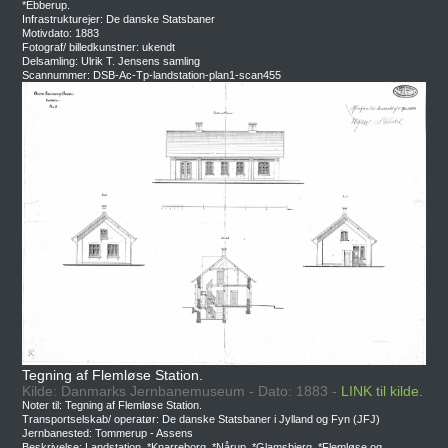
*Ebberup.
Infrastrukturejer: De danske Statsbaner
Motivdato: 1883
Fotograf/ billedkunstner: ukendt
Delsamling: Ulrik T. Jensens samling
Scannummer: DSB-Ac-Tp-landstation-plan1-scan455
Tegning af Flemløse Station.
Kilde: Danmarks Jernbanemuseum - Dato: 1883 -
LINK til kilde.
Noter til: Tegning af Flemløse Station.
Transportselskab/ operatør: De danske Statsbaner i Jylland og Fyn (JFJ)
Jernbanested: Tommerup - Assens
Beskrivelse: Landstation. *Knarreborg, *Nårup, *Glamsbjerg, *Flemløse og