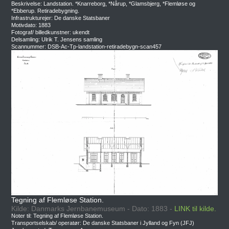
Beskrivelse: Landstation. *Knarreborg, *Nårup, *Glamsbjerg, *Flemløse og
*Ebberup. Retiradebygning.
Infrastrukturejer: De danske Statsbaner
Motivdato: 1883
Fotograf/ billedkunstner: ukendt
Delsamling: Ulrik T. Jensens samling
Scannummer: DSB-Ac-Tp-landstation-retiradebygn-scan457
Tegning af Flemløse Station.
Kilde: Danmarks Jernbanemuseum - Dato: 1883 -
LINK til kilde.
Noter til: Tegning af Flemløse Station.
Transportselskab/ operatør: De danske Statsbaner i Jylland og Fyn (JFJ)