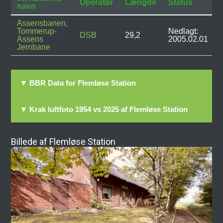
Operatør
Længde
Status
navn
Assensbanen,
Tommerup-
Nedlagt:
DSB
29,2
Assens
2005.02.01
Jernbane
▼ BBR Data for Flemløse Station
▼ Krak luftfoto 1954 vs 2025 af Flemløse Station
Billede af Flemløse Station