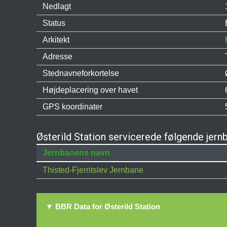
Nedlagt
Status
Arkitekt
Adresse
Stednavneforkortelse
Højdeplacering over havet
GPS koordinater
Østerild Station servicerede følgende jern
Jernbanens navn
Thisted-Fjerritslev Jernbane
▼ BBR Data for Østerild Station