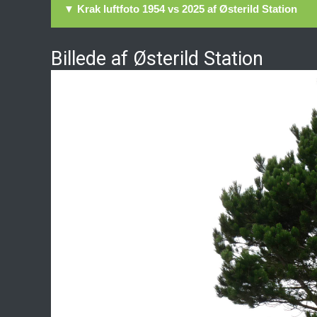
▼ Krak luftfoto 1954 vs 2025 af Østerild Station
Billede af Østerild Station