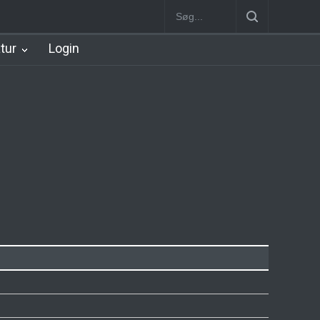
Station
Nørrebro B Station [1886-1930]
Nørrebro A Station [1886
atur
Login