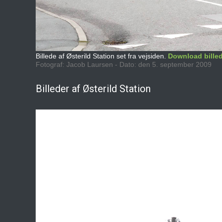
Billede af Østerild Station set fra vejsiden.
Download bille
Fotograf: Jacob Laursen - Dato: den 5. september 2009
Billeder af Østerild Station