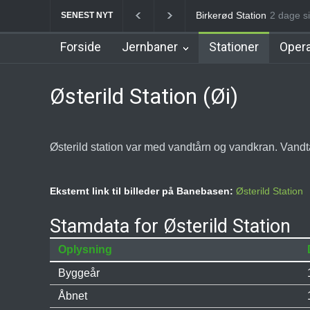
Allerød Station
2 dage si
Favrhol
SENEST NYT
Forside
Jernbaner
Stationer
Opera
Østerild Station (Øi)
Østerild station var med vandtårn og vandkran. Vandtå
Eksternt link til billeder på Banebasen:
Østerild Station
Stamdata for Østerild Station
Oplysning
Byggeår
Åbnet