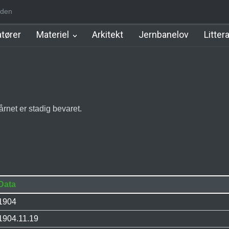
den
m Station
Hillerød Lokal Station
Hillerød Station
København Syd 
tører
Materiel
Arkitekt
Jernbanelov
Litter
rnet er stadig bevaret.
Data
1904
1904.11.19