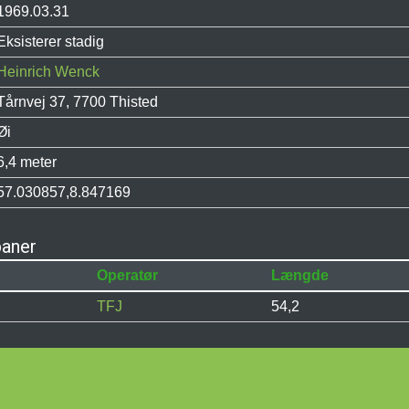
1969.03.31
Eksisterer stadig
Heinrich Wenck
Tårnvej 37, 7700 Thisted
Øi
6,4 meter
57.030857,8.847169
baner
Operatør
Længde
TFJ
54,2