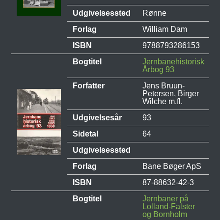
Udgivelsessted
Rønne
Forlag
William Dam
ISBN
9788793286153
Bogtitel
Jernbanehistorisk
Årbog 93
Forfatter
Jens Bruun-
Petersen, Birger
Wilche m.fl.
Udgivelsesår
93
Sidetal
64
Udgivelsessted
Forlag
Bane Bøger ApS
ISBN
87-88632-42-3
Bogtitel
Jernbaner på
Lolland-Falster
og Bornholm