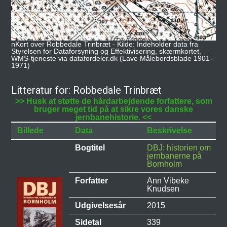
nKort over Robbedale Trinbræt - Kilde: Indeholder data fra
Styrelsen for Dataforsyning og Effektivisering, skærmkortet,
WMS-tjeneste via datafordeler.dk (Lave Målebordsblade 1901-
1971)
Litteratur for: Robbedale Trinbræt
>> Husk at støtte de hårdarbejdende forfattere, som
bruger meget tid på at sikre vores danske
jernbanehistorie. <<
Billede
Data
Beskrivelse
Bogtitel
DBJ: historien om
jernbanerne på
Bornholm
Forfatter
Ann Vibeke
Knudsen
Udgivelsesår
2015
Sidetal
339