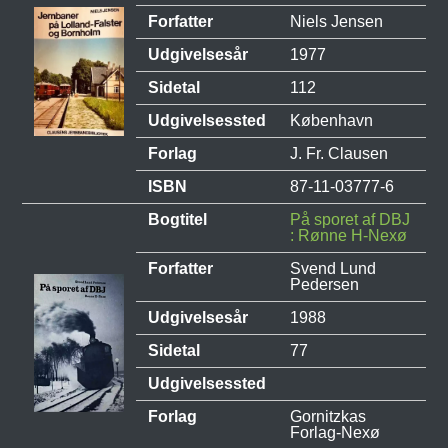
Forfatter
Niels Jensen
Udgivelsesår
1977
Sidetal
112
Udgivelsessted
København
Forlag
J. Fr. Clausen
ISBN
87-11-03777-6
Bogtitel
På sporet af DBJ
: Rønne H-Nexø
Forfatter
Svend Lund
Pedersen
Udgivelsesår
1988
Sidetal
77
Udgivelsessted
Forlag
Gornitzkas
Forlag-Nexø