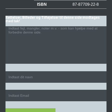
ISBN
87-87709-22-8
Rettelser, Billeder og Tilføjelser til denne side modtages
med tak!