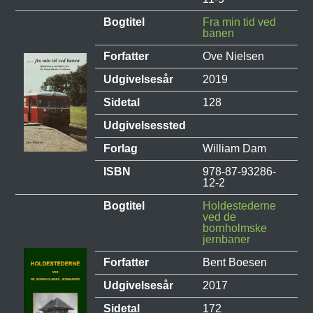
Bogtitel
Fra min tid ved
banen
Forfatter
Ove Nielsen
Udgivelsesår
2019
Sidetal
128
Udgivelsessted
Forlag
William Dam
ISBN
978-87-93286-
12-2
Bogtitel
Holdestederne
ved de
bornholmske
jernbaner
Forfatter
Bent Boesen
Udgivelsesår
2017
Sidetal
172