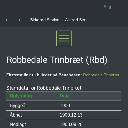
Birkerød Station
Allerød Station
Favrholm Station
Hillerød Lo
Robbedale Trinbræt (Rbd)
Eksternt link til billeder på Banebasen:
Robbedale Trinbræt
Stamdata for Robbedale Trinbræt
Oplysning
Data
Byggeår
1900
Åbnet
1900.12.13
Nedlagt
1968.09.28