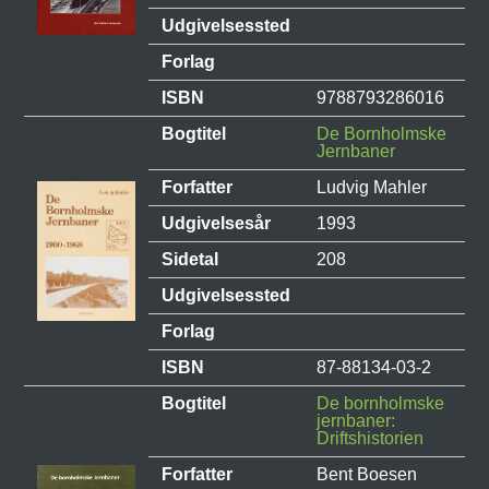
Udgivelsessted
Forlag
ISBN
9788793286016
Bogtitel
De Bornholmske
Jernbaner
Forfatter
Ludvig Mahler
Udgivelsesår
1993
Sidetal
208
Udgivelsessted
Forlag
ISBN
87-88134-03-2
Bogtitel
De bornholmske
jernbaner:
Driftshistorien
Forfatter
Bent Boesen