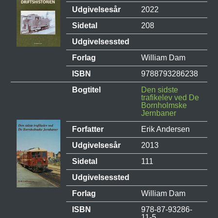
Udgivelsesår
2022
Sidetal
208
Udgivelsessted
Forlag
William Dam
ISBN
9788793286238
Bogtitel
Den sidste
trafikelev ved De
Bornholmske
Jernbaner
Forfatter
Erik Andersen
Udgivelsesår
2013
Sidetal
111
Udgivelsessted
Forlag
William Dam
ISBN
978-87-93286-
11-5