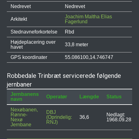
Nedrevet
Nedrevet
Joachim Maltha Elias
Arkitekt
Fagerlund
Stednavneforkortelse
Rbd
Højdeplacering over
33,8 meter
havet
GPS koordinater
55.086100,14.746747
Robbedale Trinbræt servicerede følgende
jernbaner
Jernbanens
Operatør
Længde
Status
navn
Nexøbanen,
DBJ
Rønne-
Nedlagt:
(Oprindelig:
36,6
Nexø
1968.09.28
RNJ)
Jernbane