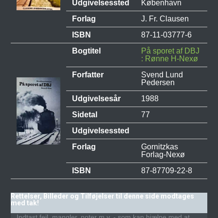
Udgivelsessted
København
Forlag
J. Fr. Clausen
ISBN
87-11-03777-6
Bogtitel
På sporet af DBJ
: Rønne H-Nexø
Forfatter
Svend Lund
Pedersen
Udgivelsesår
1988
Sidetal
77
Udgivelsessted
Forlag
Gornitzkas
Forlag-Nexø
ISBN
87-87709-22-8
Rettelser, Billeder og Tilføjelser til denne side modtages
med tak!