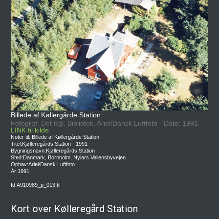
Billede af Køllergårde Station.
Fotograf: Det Kgl. Bibliotek, Ariel/Dansk Luftfoto - Dato: 1991 -
LINK til kilde.
Noter til: Billede af Køllergårde Station.
Titel:Kjølleregårds Station - 1991
Bygningsnavn:Kjølleregårds Station
Sted:Danmark, Bornholm, Nylars Vellensbyvejen
Ophav:Ariel/Dansk Luftfoto
År:1991
Id:A910989_p_013.tif
Kort over Kølleregård Station