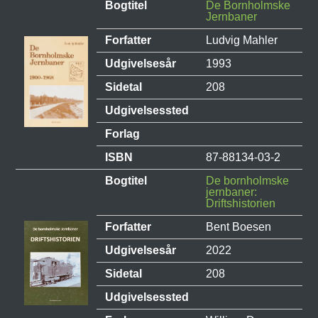
Bogtitel
De Bornholmske
Jernbaner
Forfatter
Ludvig Mahler
Udgivelsesår
1993
Sidetal
208
Udgivelsessted
Forlag
ISBN
87-88134-03-2
Bogtitel
De bornholmske
jernbaner:
Driftshistorien
Forfatter
Bent Boesen
Udgivelsesår
2022
Sidetal
208
Udgivelsessted