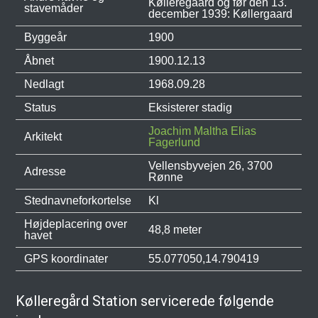
Kølleregaard og før den 13.
stavemåder
december 1939: Køllergaard
Byggeår
1900
Åbnet
1900.12.13
Nedlagt
1968.09.28
Status
Eksisterer stadig
Joachim Maltha Elias
Arkitekt
Fagerlund
Vellensbyvejen 26, 3700
Adresse
Rønne
Stednavneforkortelse
Kl
Højdeplacering over
48,8 meter
havet
GPS koordinater
55.077050,14.790419
Kølleregård Station servicerede følgende