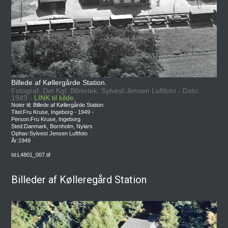
Billede af Køllergårde Station.
Fotograf: Det Kgl. Bibliotek, Sylvest Jensen Luftfoto - Dato:
1949 -
LINK til kilde.
Noter til: Billede af Køllergårde Station.
Titel:Fru Kruse, Ingeborg - 1949 -
Person:Fru Kruse, Ingeborg
Sted:Danmark, Bornholm, Nylars
Ophav:Sylvest Jensen Luftfoto
År:1949
Id:L4801_007.tif
Billeder af Kølleregård Station