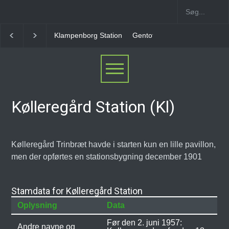
enborg Station
Gentofte Station
Ny Ellebjerg Station [2006-2023]
Kølleregård Station (Kl)
Kølleregård Trinbræt havde i starten kun en lille pavillon,
men der opførtes en stationsbygning december 1901
Stamdata for Kølleregård Station
Oplysning
Data
Før den 2. juni 1957:
Andre navne og