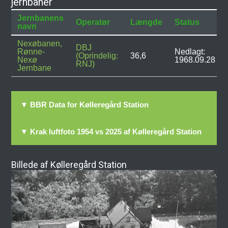
jernbaner
Jernbanens
Operatør
Længde
Status
navn
Nexøbanen,
DBJ
Rønne-
Nedlagt:
(Oprindelig:
36,6
Nexø
1968.09.28
RNJ)
Jernbane
▼ BBR Data for Kølleregård Station
▼ Krak luftfoto 1954 vs 2025 af Kølleregård Station
Billede af Kølleregård Station