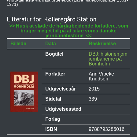
WMS-tjeneste via datafordeler.dk (Lave Målebordsblade 1901-
1971)
Litteratur for: Kølleregård Station
>> Husk at støtte de hårdarbejdende forfattere, som
bruger meget tid på at sikre vores danske
jernbanehistorie. <<
Billede
Data
Beskrivelse
Bogtitel
DBJ: historien om
jernbanerne på
Bornholm
Forfatter
Ann Vibeke
Knudsen
Udgivelsesår
2015
Sidetal
339
Udgivelsessted
Forlag
ISBN
9788793286016