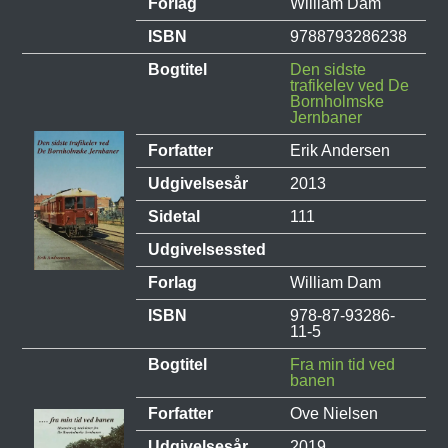
Forlag
William Dam
ISBN
9788793286238
Bogtitel
Den sidste
trafikelev ved De
Bornholmske
Jernbaner
Forfatter
Erik Andersen
Udgivelsesår
2013
Sidetal
111
Udgivelsessted
Forlag
William Dam
ISBN
978-87-93286-
11-5
Bogtitel
Fra min tid ved
banen
Forfatter
Ove Nielsen
Udgivelsesår
2019