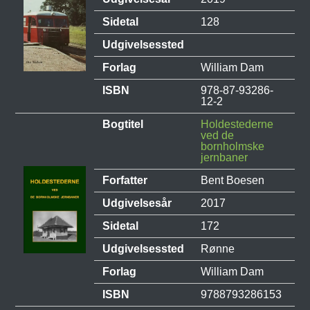
Sidetal
128
Udgivelsessted
Forlag
William Dam
ISBN
978-87-93286-
12-2
Bogtitel
Holdestederne
ved de
bornholmske
jernbaner
Forfatter
Bent Boesen
Udgivelsesår
2017
Sidetal
172
Udgivelsessted
Rønne
Forlag
William Dam
ISBN
9788793286153