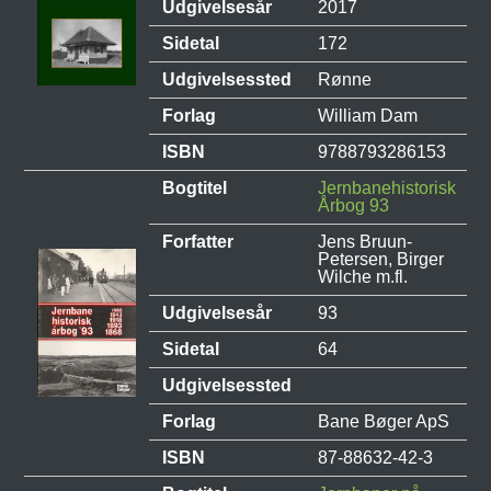
Udgivelsesår
2017
Sidetal
172
Udgivelsessted
Rønne
Forlag
William Dam
ISBN
9788793286153
Bogtitel
Jernbanehistorisk
Årbog 93
Forfatter
Jens Bruun-
Petersen, Birger
Wilche m.fl.
Udgivelsesår
93
Sidetal
64
Udgivelsessted
Forlag
Bane Bøger ApS
ISBN
87-88632-42-3