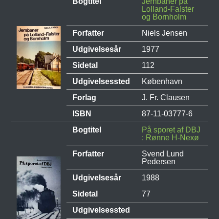
Bogtitel
Jernbaner på
Lolland-Falster
og Bornholm
Forfatter
Niels Jensen
Udgivelsesår
1977
Sidetal
112
Udgivelsessted
København
Forlag
J. Fr. Clausen
ISBN
87-11-03777-6
Bogtitel
På sporet af DBJ
: Rønne H-Nexø
Forfatter
Svend Lund
Pedersen
Udgivelsesår
1988
Sidetal
77
Udgivelsessted