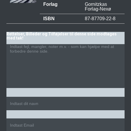
Forlag
Gornitzkas
Forlag-Nexø
ISBN
87-87709-22-8
Rettelser, Billeder og Tilføjelser til denne side modtages
med tak!