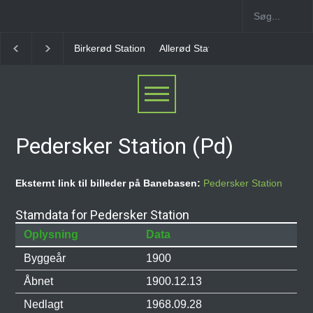
irkerød Station
Allerød Station
Favrholm Station
Hillerød Lokal 
Pedersker Station (Pd)
Eksternt link til billeder på Banebasen:
Pedersker Station
Stamdata for Pedersker Station
Oplysning
Data
Byggeår
1900
Åbnet
1900.12.13
Nedlagt
1968.09.28