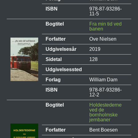
ISBN
978-87-93286-
11-5
Bogtitel
Fra min tid ved
banen
Forfatter
Ove Nielsen
Udgivelsesår
2019
Sidetal
128
Udgivelsessted
Forlag
William Dam
ISBN
978-87-93286-
12-2
Bogtitel
Holdestederne
ved de
bornholmske
jernbaner
Forfatter
Bent Boesen