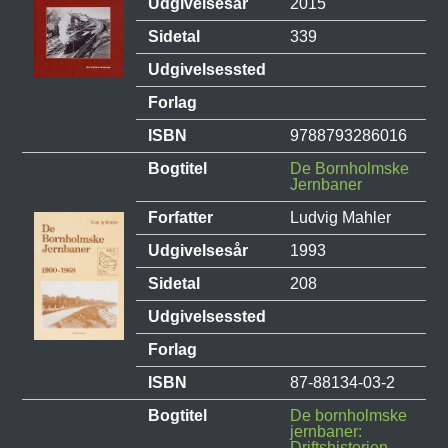
Udgivelsesår
2015
Sidetal
339
Udgivelsessted
Forlag
ISBN
9788793286016
Bogtitel
De Bornholmske
Jernbaner
Forfatter
Ludvig Mahler
Udgivelsesår
1993
Sidetal
208
Udgivelsessted
Forlag
ISBN
87-88134-03-2
Bogtitel
De bornholmske
jernbaner:
Driftshistorien