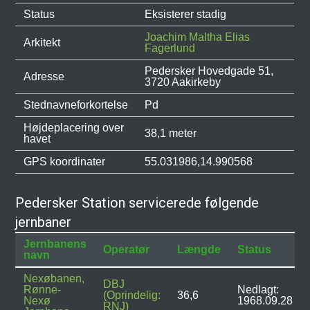
Status
Eksisterer stadig
Joachim Maltha Elias
Arkitekt
Fagerlund
Pedersker Hovedgade 51,
Adresse
3720 Aakirkeby
Stednavneforkortelse
Pd
Højdeplacering over
38,1 meter
havet
GPS koordinater
55.031986,14.990568
Pedersker Station servicerede følgende
jernbaner
Jernbanens
Operatør
Længde
Status
navn
Nexøbanen,
DBJ
Rønne-
Nedlagt:
(Oprindelig:
36,6
Nexø
1968.09.28
RNJ)