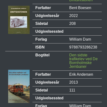
Forfatter
Bent Boesen
Udgivelsesår
2022
Sidetal
208
Udgivelsessted
Forlag
William Dam
ISBN
9788793286238
Bogtitel
Den sidste
trafikelev ved De
Bornholmske
Jernbaner
Forfatter
Erik Andersen
Udgivelsesår
2013
Sidetal
111
Udgivelsessted
Forlag
William Dam