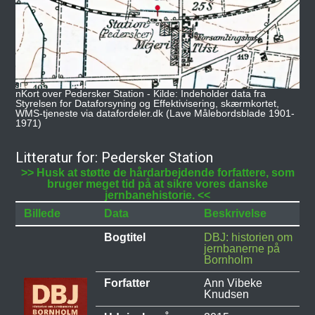
nKort over Pedersker Station - Kilde: Indeholder data fra
Styrelsen for Dataforsyning og Effektivisering, skærmkortet,
WMS-tjeneste via datafordeler.dk (Lave Målebordsblade 1901-
1971)
Litteratur for: Pedersker Station
>> Husk at støtte de hårdarbejdende forfattere, som
bruger meget tid på at sikre vores danske
jernbanehistorie. <<
Billede
Data
Beskrivelse
Bogtitel
DBJ: historien om
jernbanerne på
Bornholm
Forfatter
Ann Vibeke
Knudsen