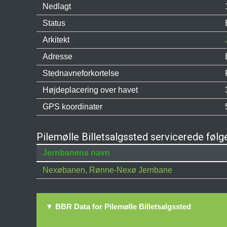
Nedlagt
Status
Arkitekt
Adresse
Stednavneforkortelse
Højdeplacering over havet
GPS koordinater
Pilemølle Billetsalgssted servicerede følg
Jernbanens navn
Nexøbanen, Rønne-Nexø Jernbane
▼ BBR Data for Pilemølle Billetsalgssted