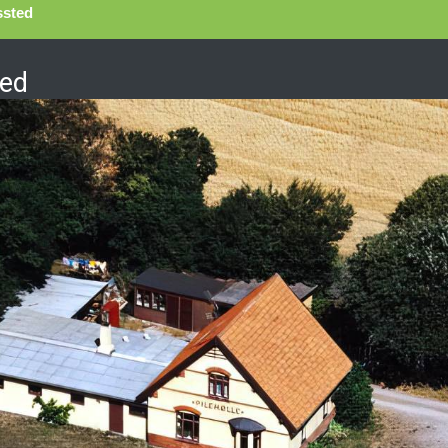
ssted
ted