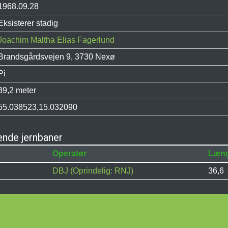
1968.09.28
Eksisterer stadig
Joachim Maltha Elias Fagerlund
Brandsgårdsvejen 9, 3730 Nexø
Pi
39,2 meter
55.038523,15.032090
ende jernbaner
Operatør
Læn
DBJ (Oprindelig: RNJ)
36,6