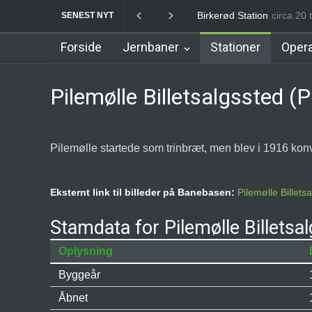
Allerød Station
circa 21 t
Favrhol
SENEST NYT
Forside
Jernbaner
Stationer
Opera
Pilemølle Billetsalgssted (P
Pilemølle startede som trinbræt, men blev i 1916 konver
Eksternt link til billeder på Banebasen:
Pilemølle Billets
Stamdata for Pilemølle Billetsa
Oplysning
Byggeår
Åbnet