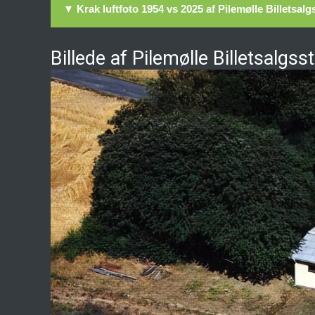
▼ Krak luftfoto 1954 vs 2025 af Pilemølle Billetsalg
Billede af Pilemølle Billetsalgss