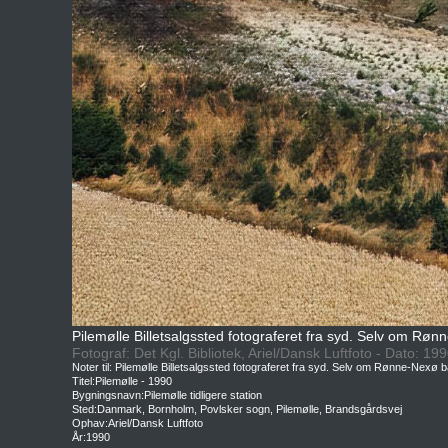
Pilemølle Billetsalgssted fotograferet fra syd. Selv om Røn
Fotograf: Det Kgl. Bibliotek, Ariel/Dansk Luftfoto - Dato: 19
Noter til: Pilemølle Billetsalgssted fotograferet fra syd. Selv om Rønne-Nexø b
Titel:Pilemølle - 1990
Bygningsnavn:Pilemølle tidligere station
Sted:Danmark, Bornholm, Povlsker sogn, Pilemølle, Brandsgårdsvej
Ophav:Ariel/Dansk Luftfoto
År:1990