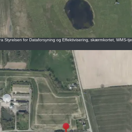
 fra Styrelsen for Dataforsyning og Effektivisering, skærmkortet, WMS-tje