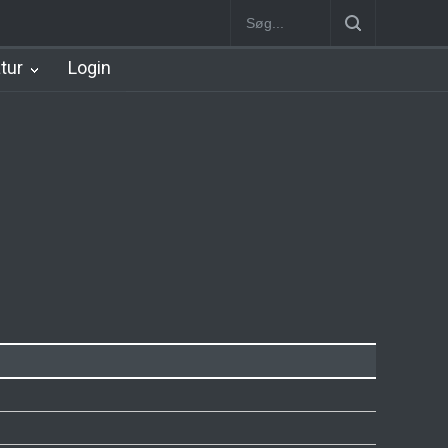
Station
Nørrebro B Station [1886-1930]
Nørrebro A Station [1886
atur
Login