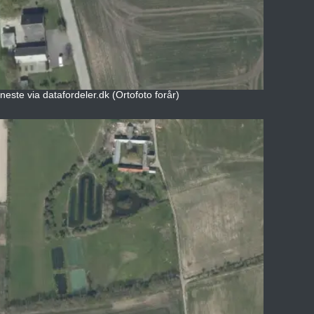
neste via datafordeler.dk (Ortofoto forår)