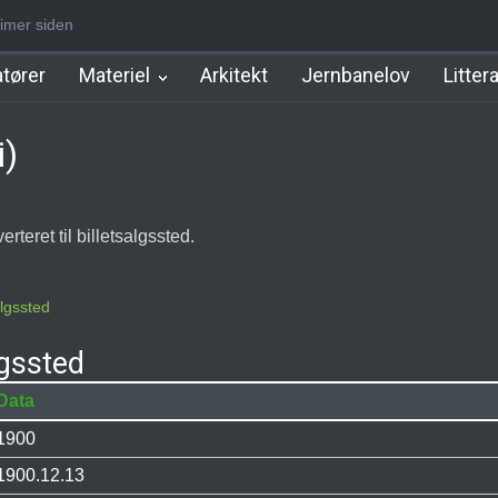
imer siden
m Station
Hillerød Lokal Station
Hillerød Station
København Syd 
tører
Materiel
Arkitekt
Jernbanelov
Litter
i)
teret til billetsalgssted.
algssted
lgssted
Data
1900
1900.12.13