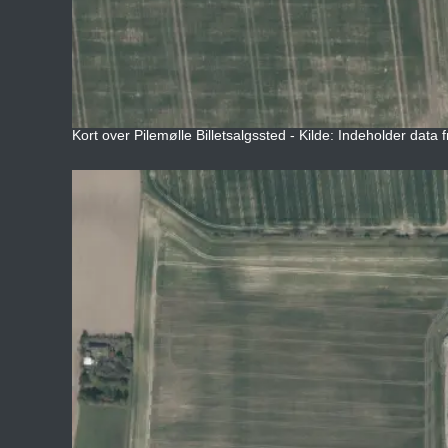
Kort over Pilemølle Billetsalgssted - Kilde: Indeholder data