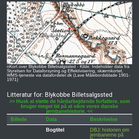
nKort over Blykobbe Billetsalgssted - Kilde: Indeholder data fra
Styrelsen for Dataforsyning og Effektivisering, skærmkortet,
WMS-tjeneste via datafordeler.dk (Lave Målebordsblade 1901-
1971)
Litteratur for: Blykobbe Billetsalgssted
>> Husk at støtte de hårdarbejdende forfattere, som
bruger meget tid på at sikre vores danske
jernbanehistorie. <<
Billede
Data
Beskrivelse
Bogtitel
DBJ: historien om
jernbanerne på