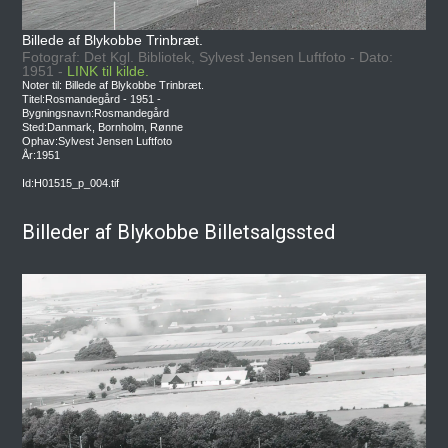
Billede af Blykobbe Trinbræt.
Fotograf: Det Kgl. Bibliotek, Sylvest Jensen Luftfoto - Dato:
1951 -
LINK til kilde.
Noter til: Billede af Blykobbe Trinbræt.
Titel:Rosmandegård - 1951 -
Bygningsnavn:Rosmandegård
Sted:Danmark, Bornholm, Rønne
Ophav:Sylvest Jensen Luftfoto
År:1951
Id:H01515_p_004.tif
Billeder af Blykobbe Billetsalgssted