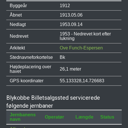
Byggeår
1912
Åbnet
1913.05.06
Nedlagt
1953.09.14
1953 - Nedrevet kort efter
Nedrevet
lukning
Arkitekt
Ove Funch-Espersen
Stednavneforkortelse
Bk
Højdeplacering over
26,1 meter
havet
GPS koordinater
55.133328,14.726683
Blykobbe Billetsalgssted servicerede
følgende jernbaner
Jernbanens
Operatør
Længde
Status
navn