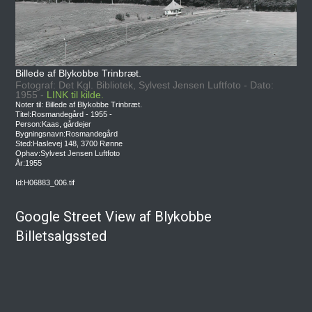
Billede af Blykobbe Trinbræt.
Fotograf: Det Kgl. Bibliotek, Sylvest Jensen Luftfoto - Dato:
1955 -
LINK til kilde.
Noter til: Billede af Blykobbe Trinbræt.
Titel:Rosmandegård - 1955 -
Person:Kaas, gårdejer
Bygningsnavn:Rosmandegård
Sted:Haslevej 148, 3700 Rønne
Ophav:Sylvest Jensen Luftfoto
År:1955
Id:H06883_006.tif
Google Street View af Blykobbe
Billetsalgssted