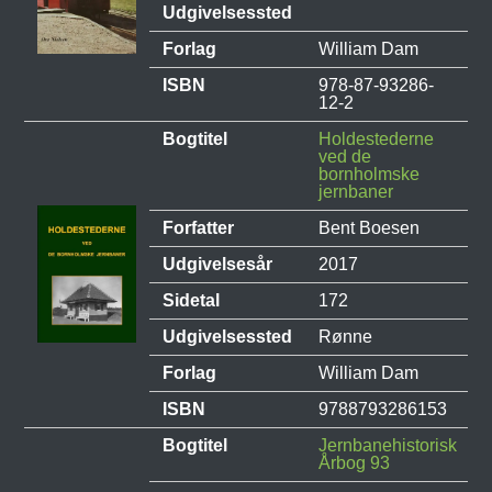
Udgivelsessted
Forlag
William Dam
ISBN
978-87-93286-
12-2
Bogtitel
Holdestederne
ved de
bornholmske
jernbaner
Forfatter
Bent Boesen
Udgivelsesår
2017
Sidetal
172
Udgivelsessted
Rønne
Forlag
William Dam
ISBN
9788793286153
Bogtitel
Jernbanehistorisk
Årbog 93