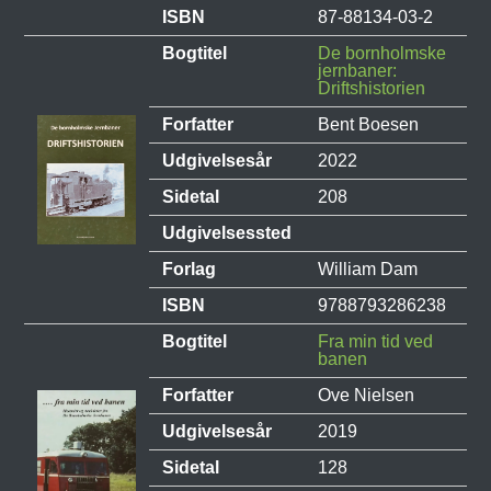
ISBN
87-88134-03-2
Bogtitel
De bornholmske
jernbaner:
Driftshistorien
Forfatter
Bent Boesen
Udgivelsesår
2022
Sidetal
208
Udgivelsessted
Forlag
William Dam
ISBN
9788793286238
Bogtitel
Fra min tid ved
banen
Forfatter
Ove Nielsen
Udgivelsesår
2019
Sidetal
128