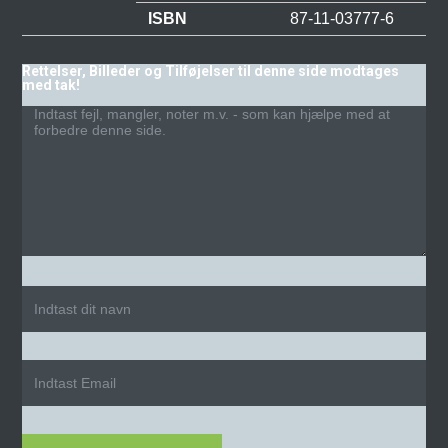
ISBN
87-11-03777-6
Rettelser, Billeder og Tilføjelser til denne side modtages
med tak!