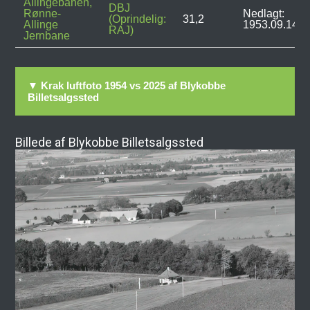
Allingebanen,
DBJ
Rønne-
Nedlagt:
(Oprindelig:
31,2
Allinge
1953.09.14
RAJ)
Jernbane
▼ Krak luftfoto 1954 vs 2025 af Blykobbe
Billetsalgssted
Billede af Blykobbe Billetsalgssted