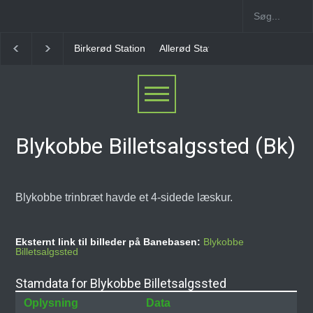
Birkerød Station
Allerød Station
Favrholm Station
Hi
Blykobbe Billetsalgssted (Bk)
Blykobbe trinbræt havde et 4-sidede læskur.
Eksternt link til billeder på Banebasen:
Blykobbe
Billetsalgssted
Stamdata for Blykobbe Billetsalgssted
Oplysning
Data