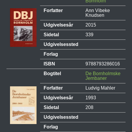
Bornholm
Forfatter
Ann Vibeke
Knudsen
Udgivelsesår
2015
Sidetal
339
Udgivelsessted
Forlag
ISBN
9788793286016
Bogtitel
De Bornholmske
Jernbaner
Forfatter
Ludvig Mahler
Udgivelsesår
1993
Sidetal
208
Udgivelsessted
Forlag