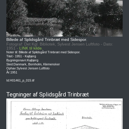
Billede af Splidsgård Trinbræt med Sidespor.
Fotograf: Det Kgl. Bibliotek, Sylvest Jensen Luftfoto - Dato:
1951 -
LINK til kilde.
Noter til: Billede af Splidsgård Trinbræt med Sidespor.
Titel:- 1951 - Kajbjerg
Bygningsnavn:Kajbjerg
Sted:Danmark, Bornholm, Klemensker
Ophav:Sylvest Jensen Luftfoto
År:1951
Id:H01461_p_015.tif
Tegninger af Splidsgård Trinbræt