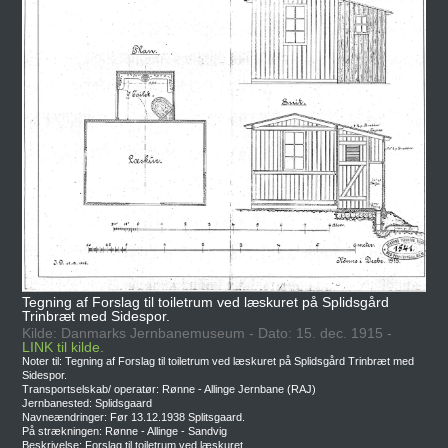
Tegning af Forslag til toiletrum ved læskuret på Splidsgård
Trinbræt med Sidespor.
Kilde: Danmarks Jernbanemuseum - Dato: 15. dec. 1915 -
LINK til kilde.
Noter til: Tegning af Forslag til toiletrum ved læskuret på Splidsgård Trinbræt med
Sidespor.
Transportselskab/ operatør: Rønne - Allinge Jernbane (RAJ)
Jernbanested: Splidsgaard
Navneændringer: Før 13.12.1938 Splitsgaard.
På strækningen: Rønne - Allinge - Sandvig
Beskrivelse: Forslag til toiletrum ved læskuret.