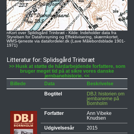
nKort over Splidsgård Trinbræt - Kilde: Indeholder data fra
Styrelsen for Dataforsyning og Effektivisering, skærmkortet,
WMS-tjeneste via datafordeler.dk (Lave Målebordsblade 1901-
1971)
Litteratur for: Splidsgård Trinbræt
>> Husk at støtte de hårdarbejdende forfattere, som
bruger meget tid på at sikre vores danske
jernbanehistorie. <<
Billede
Data
Beskrivelse
Bogtitel
DBJ: historien om
jernbanerne på
Bornholm
Forfatter
Ann Vibeke
Knudsen
Udgivelsesår
2015