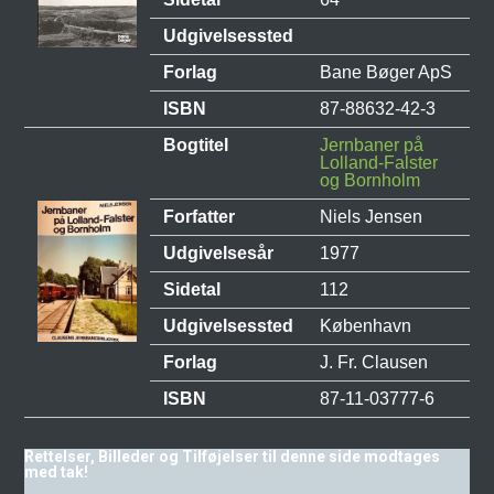
Udgivelsessted
Forlag
Bane Bøger ApS
ISBN
87-88632-42-3
Bogtitel
Jernbaner på
Lolland-Falster
og Bornholm
Forfatter
Niels Jensen
Udgivelsesår
1977
Sidetal
112
Udgivelsessted
København
Forlag
J. Fr. Clausen
ISBN
87-11-03777-6
Rettelser, Billeder og Tilføjelser til denne side modtages
med tak!