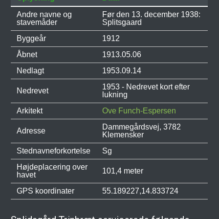
Andre navne og
Før den 13. december 1938:
stavemåder
Splitsgaard
Byggeår
1912
Åbnet
1913.05.06
Nedlagt
1953.09.14
1953 - Nedrevet kort efter
Nedrevet
lukning
Arkitekt
Ove Funch-Espersen
Dammegårdsvej, 3782
Adresse
Klemensker
Stednavneforkortelse
Sg
Højdeplacering over
101,4 meter
havet
GPS koordinater
55.189227,14.833724