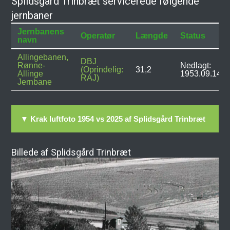
Splidsgård Trinbræt servicerede følgende
jernbaner
Jernbanens
Operatør
Længde
Status
navn
Allingebanen,
DBJ
Rønne-
Nedlagt:
(Oprindelig:
31,2
Allinge
1953.09.14
RAJ)
Jernbane
▼ Krak luftfoto 1954 vs 2025 af Splidsgård Trinbræt
Billede af Splidsgård Trinbræt