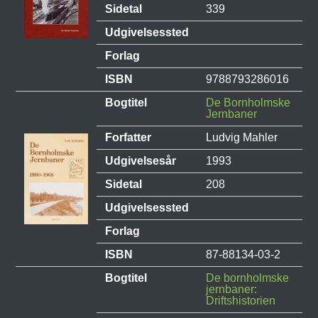
Sidetal
339
Udgivelsessted
Forlag
ISBN
9788793286016
Bogtitel
De Bornholmske
Jernbaner
Forfatter
Ludvig Mahler
Udgivelsesår
1993
Sidetal
208
Udgivelsessted
Forlag
ISBN
87-88134-03-2
Bogtitel
De bornholmske
jernbaner:
Driftshistorien