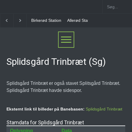
irkerød Station
Allerød Station
Favrholm Station
Hillerød Lokal 
Splidsgård Trinbræt (Sg)
Splidsgård Trinbræt er også stavet Splitsgård Trinbræt.
Splidsgård Trinbræt havde sidespor.
Eksternt link til billeder på Banebasen:
Splidsgård Trinbræt
Stamdata for Splidsgård Trinbræt
Oplysning
Data