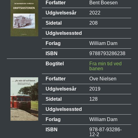
Forfatter
Bent Boesen
Udgivelsesår
2022
Sidetal
208
Udgivelsessted
Forlag
William Dam
ISBN
9788793286238
Bogtitel
Fra min tid ved
banen
Forfatter
Ove Nielsen
Udgivelsesår
2019
Sidetal
128
Udgivelsessted
Forlag
William Dam
ISBN
978-87-93286-
12-2