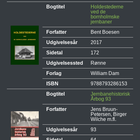
Bogtitel
Holdestederne
ved de
bornholmske
jernbaner
Forfatter
Bent Boesen
Udgivelsesår
2017
Sidetal
172
Udgivelsessted
Rønne
Forlag
William Dam
ISBN
9788793286153
Bogtitel
Jernbanehistorisk
Årbog 93
Forfatter
Jens Bruun-
Petersen, Birger
Wilche m.fl.
Udgivelsesår
93
Sidetal
64