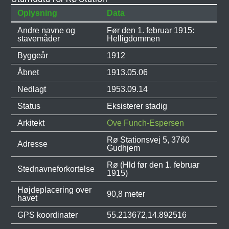
Oplysning
Data
Andre navne og
Før den 1. februar 1915:
stavemåder
Helligdommen
Byggeår
1912
Åbnet
1913.05.06
Nedlagt
1953.09.14
Status
Eksisterer stadig
Arkitekt
Ove Funch-Espersen
Rø Stationsvej 5, 3760
Adresse
Gudhjem
Rø (Hld før den 1. februar
Stednavneforkortelse
1915)
Højdeplacering over
90,8 meter
havet
GPS koordinater
55.213672,14.892516