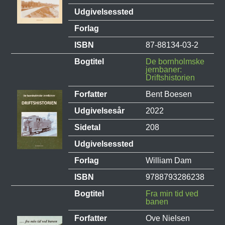
Udgivelsessted
Forlag
ISBN
87-88134-03-2
Bogtitel
De bornholmske
jernbaner:
Driftshistorien
Forfatter
Bent Boesen
Udgivelsesår
2022
Sidetal
208
Udgivelsessted
Forlag
William Dam
ISBN
9788793286238
Bogtitel
Fra min tid ved
banen
Forfatter
Ove Nielsen