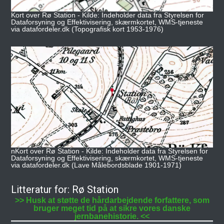
Kort over Rø Station - Kilde: Indeholder data fra Styrelsen for
Dataforsyning og Effektivisering, skærmkortet, WMS-tjeneste
via datafordeler.dk (Topografisk kort 1953-1976)
nKort over Rø Station - Kilde: Indeholder data fra Styrelsen for
Dataforsyning og Effektivisering, skærmkortet, WMS-tjeneste
via datafordeler.dk (Lave Målebordsblade 1901-1971)
Litteratur for: Rø Station
>> Husk at støtte de hårdarbejdende forfattere, som
bruger meget tid på at sikre vores danske
jernbanehistorie. <<