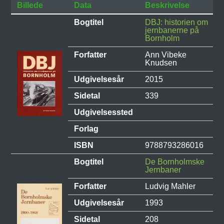
Billede
Data
Beskrivelse
Bogtitel
DBJ: historien om
jernbanerne på
Bornholm
Forfatter
Ann Vibeke
Knudsen
Udgivelsesår
2015
Sidetal
339
Udgivelsessted
Forlag
ISBN
9788793286016
Bogtitel
De Bornholmske
Jernbaner
Forfatter
Ludvig Mahler
Udgivelsesår
1993
Sidetal
208