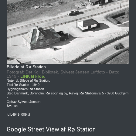
Billede af Rø Station.
Fotograf: Det Kgl. Bibliotek, Sylvest Jensen Luftfoto - Dato:
1949 -
LINK til kilde.
Noter til: Billede af Rø Station.
Titel:Rø Station - 1949 -
Bygningsnavn:Rø Station
Sted:Danmark, Bornholm, Rø sogn og by, Røvej, Rø Stationsvej 5 - 3760 Gudhjem
-
Ophav:Sylvest Jensen
År:1949
Id:L4949_009.tif
Google Street View af Rø Station