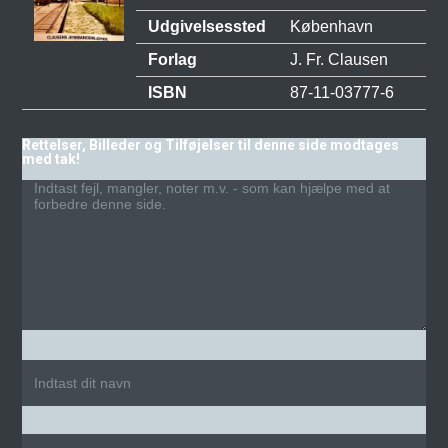
Udgivelsessted
København
Forlag
J. Fr. Clausen
ISBN
87-11-03777-6
Rettelser, Billeder og Tilføjelser til denne side modtages
med tak!