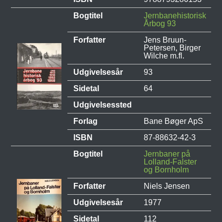
Bogtitel
Jernbanehistorisk
Årbog 93
Forfatter
Jens Bruun-
Petersen, Birger
Wilche m.fl.
Udgivelsesår
93
Sidetal
64
Udgivelsessted
Forlag
Bane Bøger ApS
ISBN
87-88632-42-3
Bogtitel
Jernbaner på
Lolland-Falster
og Bornholm
Forfatter
Niels Jensen
Udgivelsesår
1977
Sidetal
112