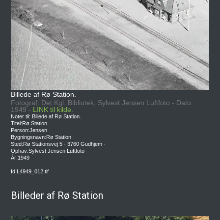
Billede af Rø Station.
Fotograf: Det Kgl. Bibliotek, Sylvest Jensen Luftfoto - Dato:
1949 -
LINK til kilde.
Noter til: Billede af Rø Station.
Titel:Rø Station
Person:Jensen
Bygningsnavn:Rø Station
Sted:Rø Stationsvej 5 - 3760 Gudhjem -
Ophav:Sylvest Jensen Luftfoto
År:1949
Id:L4949_012.tif
Billeder af Rø Station