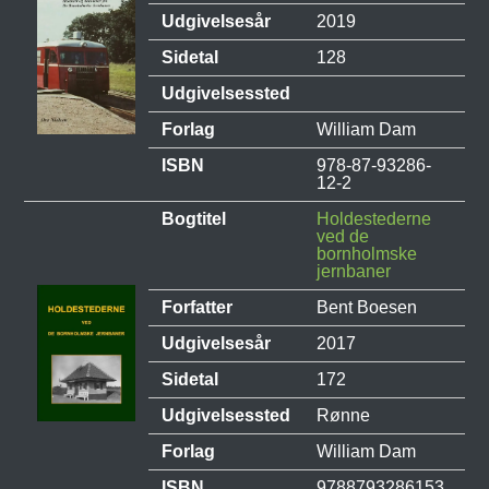
Udgivelsesår
2019
Sidetal
128
Udgivelsessted
Forlag
William Dam
ISBN
978-87-93286-
12-2
Bogtitel
Holdestederne
ved de
bornholmske
jernbaner
Forfatter
Bent Boesen
Udgivelsesår
2017
Sidetal
172
Udgivelsessted
Rønne
Forlag
William Dam
ISBN
9788793286153