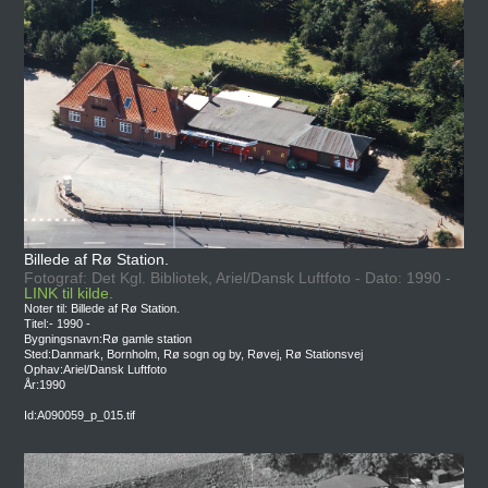
Billede af Rø Station.
Fotograf: Det Kgl. Bibliotek, Ariel/Dansk Luftfoto - Dato: 1990 -
LINK til kilde.
Noter til: Billede af Rø Station.
Titel:- 1990 -
Bygningsnavn:Rø gamle station
Sted:Danmark, Bornholm, Rø sogn og by, Røvej, Rø Stationsvej
Ophav:Ariel/Dansk Luftfoto
År:1990
Id:A090059_p_015.tif