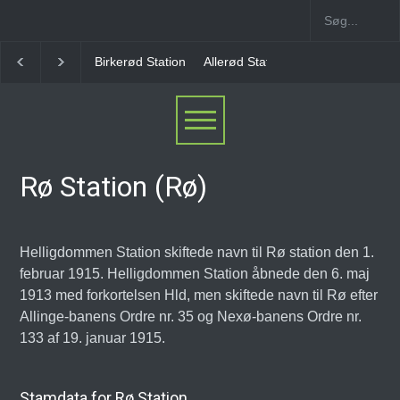
rkerød Station
Allerød Station
Favrholm Station
Hillerød Lokal S
Rø Station (Rø)
Helligdommen Station skiftede navn til Rø station den 1.
februar 1915. Helligdommen Station åbnede den 6. maj
1913 med forkortelsen Hld, men skiftede navn til Rø efter
Allinge-banens Ordre nr. 35 og Nexø-banens Ordre nr.
133 af 19. januar 1915.
Stamdata for Rø Station