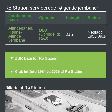
Rø Station servicerede følgende jernbaner
Jernbanens
Operatør
Længde
Status
navn
Allingebanen,
DBJ
Rønne-
Nedlagt:
(Oprindelig:
31,2
Allinge
1953.09.14
RAJ)
Jernbane
▼ BBR Data for Rø Station
▼ Krak luftfoto 1954 vs 2025 af Rø Station
Billede af Rø Station