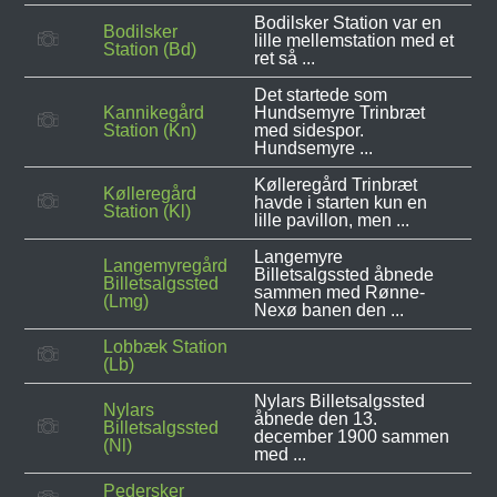
Bodilsker Station var en
Bodilsker
lille mellemstation med et
Station (Bd)
ret så ...
Det startede som
Kannikegård
Hundsemyre Trinbræt
Station (Kn)
med sidespor.
Hundsemyre ...
Kølleregård Trinbræt
Kølleregård
havde i starten kun en
Station (Kl)
lille pavillon, men ...
Langemyre
Langemyregård
Billetsalgssted åbnede
Billetsalgssted
sammen med Rønne-
(Lmg)
Nexø banen den ...
Lobbæk Station
(Lb)
Nylars Billetsalgssted
Nylars
åbnede den 13.
Billetsalgssted
december 1900 sammen
(Nl)
med ...
Pedersker