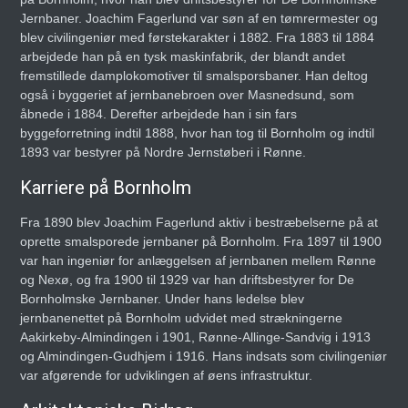
Jernbaner. Joachim Fagerlund var søn af en tømrermester og
blev civilingeniør med førstekarakter i 1882. Fra 1883 til 1884
arbejdede han på en tysk maskinfabrik, der blandt andet
fremstillede damplokomotiver til smalsporsbaner. Han deltog
også i byggeriet af jernbanebroen over Masnedsund, som
åbnede i 1884. Derefter arbejdede han i sin fars
byggeforretning indtil 1888, hvor han tog til Bornholm og indtil
1893 var bestyrer på Nordre Jernstøberi i Rønne.
Karriere på Bornholm
Fra 1890 blev Joachim Fagerlund aktiv i bestræbelserne på at
oprette smalsporede jernbaner på Bornholm. Fra 1897 til 1900
var han ingeniør for anlæggelsen af jernbanen mellem Rønne
og Nexø, og fra 1900 til 1929 var han driftsbestyrer for De
Bornholmske Jernbaner. Under hans ledelse blev
jernbanenettet på Bornholm udvidet med strækningerne
Aakirkeby-Almindingen i 1901, Rønne-Allinge-Sandvig i 1913
og Almindingen-Gudhjem i 1916. Hans indsats som civilingeniør
var afgørende for udviklingen af øens infrastruktur.