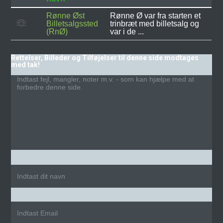
Rønne Øst
Rønne Ø var fra starten et
Billetsalgssted
trinbræt med billetsalg og
(RnØ)
var i de ...
Rettelser, Billeder og Tilføjelser til denne side modtages
med tak!