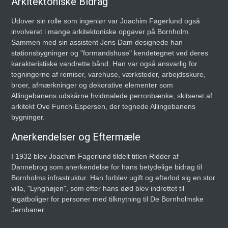
Arkitektoniske Bidrag
Udover sin rolle som ingeniør var Joachim Fagerlund også
involveret i mange arkitektoniske opgaver på Bornholm.
Sammen med sin assistent Jens Dam designede han
stationsbygninger og "formandshuse" kendetegnet ved deres
karakteristiske vandrette bånd. Han var også ansvarlig for
tegningerne af remiser, varehuse, værksteder, arbejdsskure,
broer, afmærkninger og dekorative elementer som
Allingebanens udskårne hvidmalede perronbænke, skitseret af
arkitekt Ove Funch-Espersen, der tegnede Allingebanens
bygninger.
Anerkendelser og Eftermæle
I 1932 blev Joachim Fagerlund tildelt titlen Ridder af
Dannebrog som anerkendelse for hans betydelige bidrag til
Bornholms infrastruktur. Han forblev ugift og efterlod sig en stor
villa, "Lynghøjen", som efter hans død blev indrettet til
legatboliger for personer med tilknytning til De Bornholmske
Jernbaner.