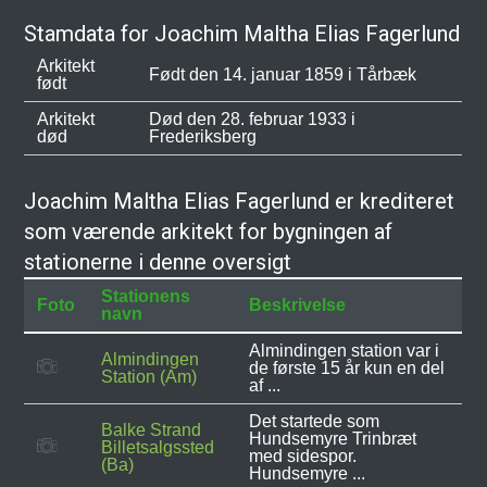
Stamdata for Joachim Maltha Elias Fagerlund
Arkitekt
Født den 14. januar 1859 i Tårbæk
født
Arkitekt
Død den 28. februar 1933 i
død
Frederiksberg
Joachim Maltha Elias Fagerlund er krediteret
som værende arkitekt for bygningen af
stationerne i denne oversigt
Stationens
Foto
Beskrivelse
navn
Almindingen station var i
Almindingen
de første 15 år kun en del
Station (Am)
af ...
Det startede som
Balke Strand
Hundsemyre Trinbræt
Billetsalgssted
med sidespor.
(Ba)
Hundsemyre ...