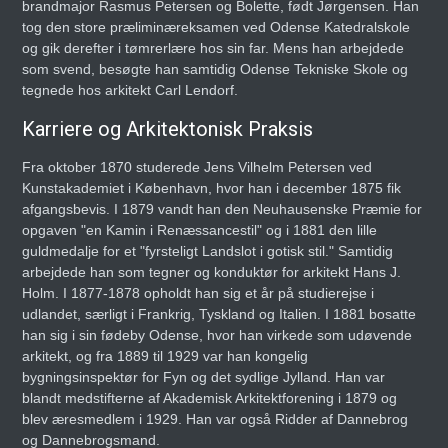
brandmajor Rasmus Petersen og Bolette, født Jørgensen. Han
tog den store præliminæreksamen ved Odense Katedralskole
og gik derefter i tømrerlære hos sin far. Mens han arbejdede
som svend, besøgte han samtidig Odense Tekniske Skole og
tegnede hos arkitekt Carl Lendorf.
Karriere og Arkitektonisk Praksis
Fra oktober 1870 studerede Jens Vilhelm Petersen ved
Kunstakademiet i København, hvor han i december 1875 fik
afgangsbevis. I 1879 vandt han den Neuhausenske Præmie for
opgaven "en Kamin i Renæssancestil" og i 1881 den lille
guldmedalje for et "fyrsteligt Landslot i gotisk stil." Samtidig
arbejdede han som tegner og konduktør for arkitekt Hans J.
Holm. I 1877-1878 opholdt han sig et år på studierejse i
udlandet, særligt i Frankrig, Tyskland og Italien. I 1881 bosatte
han sig i sin fødeby Odense, hvor han virkede som udøvende
arkitekt, og fra 1889 til 1929 var han kongelig
bygningsinspektør for Fyn og det sydlige Jylland. Han var
blandt medstifterne af Akademisk Arkitektforening i 1879 og
blev æresmedlem i 1929. Han var også Ridder af Dannebrog
og Dannebrogsmand.