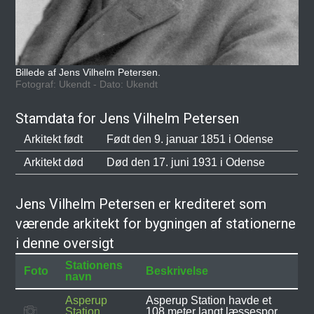
Billede af Jens Vilhelm Petersen.
Fotograf: Ukendt - Dato: Ukendt
Stamdata for Jens Vilhelm Petersen
Arkitekt født
Født den 9. januar 1851 i Odense
Arkitekt død
Død den 17. juni 1931 i Odense
Jens Vilhelm Petersen er krediteret som
værende arkitekt for bygningen af stationerne
i denne oversigt
Stationens
Foto
Beskrivelse
navn
Asperup
Asperup Station havde et
Station
108 meter langt læssespor