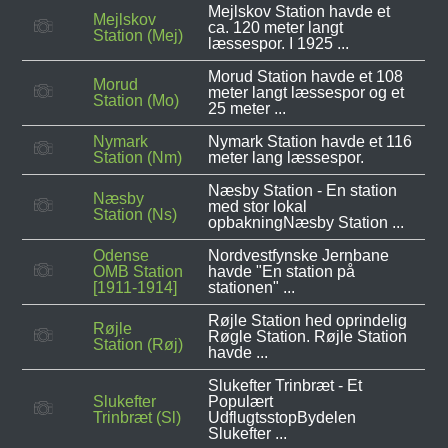
Mejlskov Station havde et
Mejlskov
ca. 120 meter langt
Station (Mej)
læssespor. I 1925 ...
Morud Station havde et 108
Morud
meter langt læssespor og et
Station (Mo)
25 meter ...
Nymark
Nymark Station havde et 116
Station (Nm)
meter lang læssespor.
Næsby Station - En station
Næsby
med stor lokal
Station (Ns)
opbakningNæsby Station ...
Odense
Nordvestfynske Jernbane
OMB Station
havde "En station på
[1911-1914]
stationen" ...
Røjle Station hed oprindelig
Røjle
Røgle Station. Røjle Station
Station (Røj)
havde ...
Slukefter Trinbræt - Et
Slukefter
Populært
Trinbræt (Sl)
UdflugtsstopBydelen
Slukefter ...