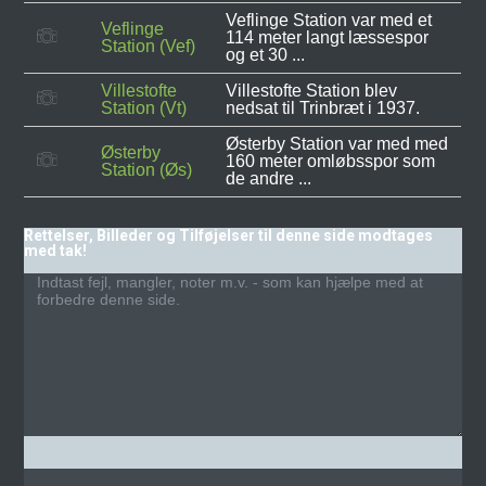
Veflinge Station var med et
Veflinge
114 meter langt læssespor
Station (Vef)
og et 30 ...
Villestofte
Villestofte Station blev
Station (Vt)
nedsat til Trinbræt i 1937.
Østerby Station var med med
Østerby
160 meter omløbsspor som
Station (Øs)
de andre ...
Rettelser, Billeder og Tilføjelser til denne side modtages
med tak!