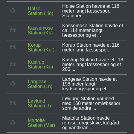
Holse Station havde et 118
Holse
meter langt læssespor.
Station (Ho)
Stationen ...
Kassemose Station havde et
Kassemose
ca. 114 meter langt
Station (Ks)
læssespor og et ...
Korup
Korup Station havde et 116
Station (Kor)
meter lang læssespor.
Kustrup Station havde et 118
Kustrup
meter langt læssespor og et
Station (Ku)
200 ...
Langesø Station havde et
Langesø
198 meter langt
Station (Ln)
krydsningsspor og et ...
Løvlund Station var med
Løvlund
med 160 meter omløbsspor
Station (Ll)
som de andre ...
Martofte Station havde
Martofte
remise, drejeskive, kulgård
Station (Mar)
og vandkran ...