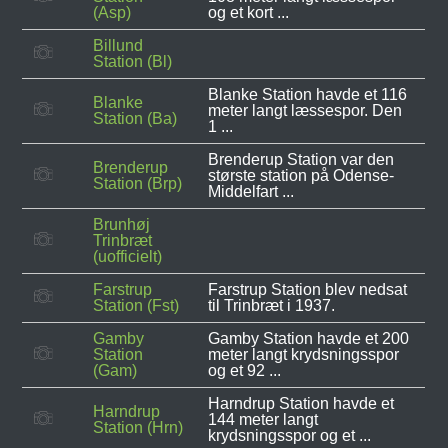
(Asp)
og et kort ...
Billund
Station (Bl)
Blanke Station havde et 116
Blanke
meter langt læssespor. Den
Station (Ba)
1 ...
Brenderup Station var den
Brenderup
største station på Odense-
Station (Brp)
Middelfart ...
Brunhøj
Trinbræt
(uofficielt)
Farstrup
Farstrup Station blev nedsat
Station (Fst)
til Trinbræt i 1937.
Gamby
Gamby Station havde et 200
Station
meter langt krydsningsspor
(Gam)
og et 92 ...
Harndrup Station havde et
Harndrup
144 meter langt
Station (Hrn)
krydsningsspor og et ...