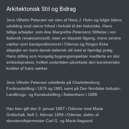
Arkitektonisk Stil og Bidrag
Jens Vilhelm Petersen var elev af Hans J. Holm og fulgte tidens
udvikling mod større frihed i forhold til det historiske. Hans
tidlige arbejder, som Ane Margrethe Petersens Stiftelse i ren
italiensk renæssancestil, viser en klassisk tilgang, mens senere
værker som banepostkontoret i Odense og Kingos Kirke
afspejler en mere dansk-italiensk stil med et hjemligt præg.
Hans stilling som kongelig bygningsinspektør medførte en stor
embedspraksis, hvilket undertiden påvirkede den kunstneriske
kvalitet af hans værker.
Jens Vilhelm Petersen udstillede på Charlottenborg
Forårsudstilling i 1879 og 1881 samt på Den Nordiske Industri-,
Landbrugs- og Kunstudstilling i København i 1888.
Han blev gift den 9. januar 1887 i Odense med Marie
Gottschalt, født 1. februar 1858 i Odense, datter af
skorstensfejermester Carl G. og Marie Aagaard.