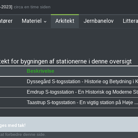
6-2023]
circa en time siden
Vesterport Station
Stoholm Station
Klampenborgbane St
tører
Materiel
Arkitekt
Jernbanelov
Litter
ekt for bygningen af stationerne i denne oversigt
Beskrivelse
Dyssegård S-togsstation - Historie og Betydning i 
Emdrup S-togsstation - En Historisk og Moderne Stat
Taastrup S-togsstation - En vigtig station på Høje ...
ages med tak!