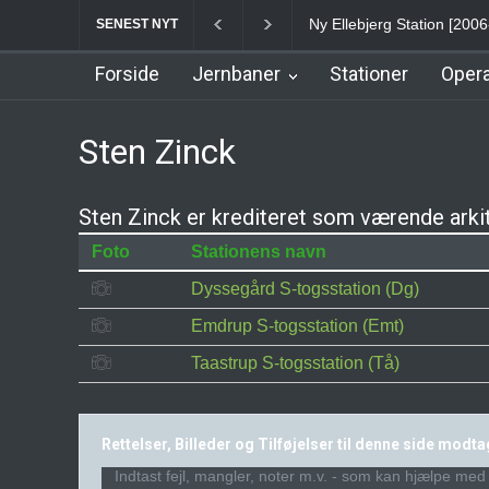
Ny Ellebjerg Station [200
SENEST NYT
Forside
Jernbaner
Stationer
Opera
Sten Zinck
Sten Zinck er krediteret som værende arkit
Foto
Stationens navn
Dyssegård S-togsstation (Dg)
Emdrup S-togsstation (Emt)
Taastrup S-togsstation (Tå)
Rettelser, Billeder og Tilføjelser til denne side modt