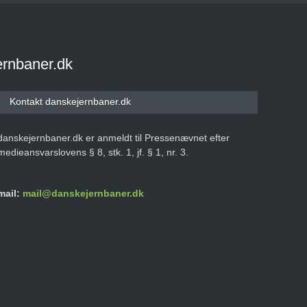
ernbaner.dk
Kontakt danskejernbaner.dk
danskejernbaner.dk er anmeldt til Pressenævnet efter
medieansvarslovens § 8, stk. 1, jf. § 1, nr. 3.
mail:
mail@danskejernbaner.dk