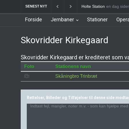
Holte Station
en dag side
Birkerød S
SENEST NYT
Forside
Jernbaner
Stationer
Opera
Skovridder Kirkegaard
Skovridder Kirkegaard er krediteret som væ
Foto
Stationens navn
Skåningbro Trinbræt
Rettelser, Billeder og Tilføjelser til denne side modt