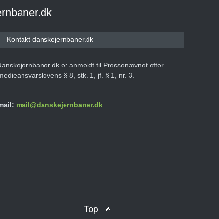
ernbaner.dk
Kontakt danskejernbaner.dk
danskejernbaner.dk er anmeldt til Pressenævnet efter
medieansvarslovens § 8, stk. 1, jf. § 1, nr. 3.
mail:
mail@danskejernbaner.dk
Top