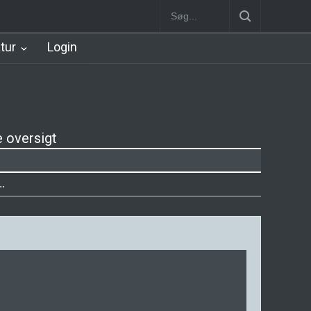
Hillerød Station
København Syd Station
Nørrebro B Station [188
atur
Login
e oversigt
.