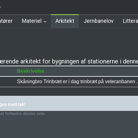
n
tation
Allerød Station
Favrholm Station
Hillerød Lokal Station
tører
Materiel
Arkitekt
Jernbanelov
Litter
rende arkitekt for bygningen af stationerne i denn
Beskrivelse
Skåningbro Trinbræt er i dag trinbræt på veteranbanen ..
ages med tak!