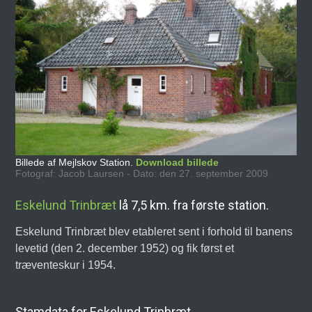
Billede af Mejlskov Station.
Download billede
Fotograf: Jacob Laursen - Dato: den 27. september 2009
Eskelund Trinbræt
lå 7,5 km. fra første station.
Eskelund Trinbræt blev etableret sent i forhold til banens
levetid (den 2. december 1952) og fik først et
træventeskur i 1954.
Stamdata for Eskelund Trinbræt