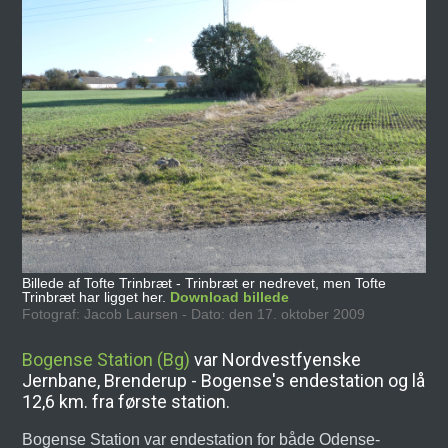
Billede af Tofte Trinbræt - Trinbræt er nedrevet, men Tofte
Trinbræt har ligget her.
Download billede
Fotograf: Jacob Laursen - Dato: den 17. oktober 2009
Bogense Station (Bg)
var Nordvestfyenske
Jernbane, Brenderup - Bogense's endestation og lå
12,6 km. fra første station.
Bogense Station var endestation for både Odense-