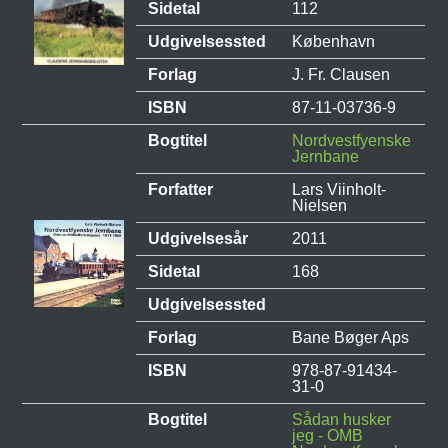
Sidetal
112
Udgivelsessted
København
Forlag
J. Fr. Clausen
ISBN
87-11-03736-9
Bogtitel
Nordvestfyenske
Jernbane
Forfatter
Lars Viinholt-
Nielsen
Udgivelsesår
2011
Sidetal
168
Udgivelsessted
Forlag
Bane Bøger Aps
ISBN
978-87-91434-
31-0
Bogtitel
Sådan husker
jeg - OMB