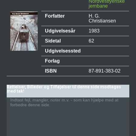
Nordvestfyenske
jernbane
Forfatter
H. G.
Christiansen
Udgivelsesår
1983
Sidetal
62
Udgivelsessted
Forlag
ISBN
87-891-383-02
Rettelser, Billeder og Tilføjelser til denne side modtages
med tak!