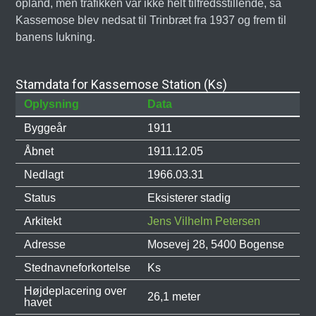
opland, men trafikken var ikke helt tilfredsstillende, så
Kassemose blev nedsat til Trinbræt fra 1937 og frem til
banens lukning.
Stamdata for Kassemose Station (Ks)
Oplysning
Data
Byggeår
1911
Åbnet
1911.12.05
Nedlagt
1966.03.31
Status
Eksisterer stadig
Arkitekt
Jens Vilhelm Petersen
Adresse
Mosevej 28, 5400 Bogense
Stednavneforkortelse
Ks
Højdeplacering over
26,1 meter
havet