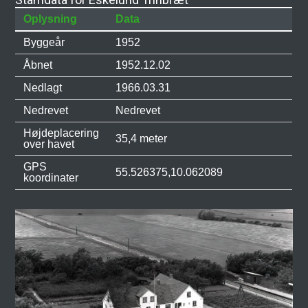
Oplysning
Data
Byggeår
1952
Åbnet
1952.12.02
Nedlagt
1966.03.31
Nedrevet
Nedrevet
Højdeplacering
35,4 meter
over havet
GPS
55.526375,10.062089
koordinater