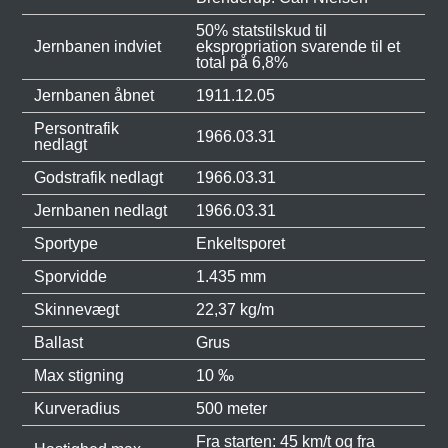
50% statstilskud til
Jernbanen indviet
ekspropriation svarende til et
total på 6,8%
Jernbanen åbnet
1911.12.05
Persontrafik
1966.03.31
nedlagt
Godstrafik nedlagt
1966.03.31
Jernbanen nedlagt
1966.03.31
Sportype
Enkeltsporet
Sporvidde
1.435 mm
Skinnevægt
22,37 kg/m
Ballast
Grus
Max stigning
10 ‰
Kurveradius
500 meter
Fra starten: 45 km/t og fra