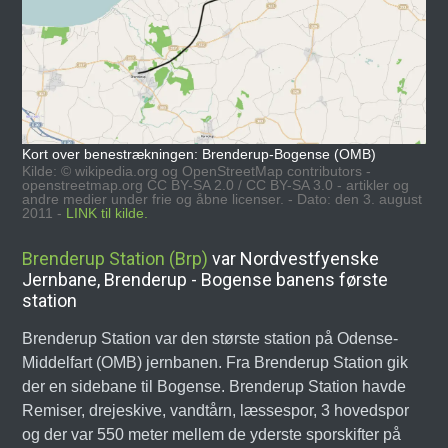
Kort over benestrækningen: Brenderup-Bogense (OMB)
Kilde: © wikipedia.org og OpenStreetMap contributors -
openstreetmap.org CC BY-SA 2.0 / CC BY-SA 3.0 - artikler og
andre medier under frie og åbne licenser. - Dato: den 3. august
2011 -
LINK til kilde.
Brenderup Station (Brp)
var Nordvestfyenske
Jernbane, Brenderup - Bogense banens første
station
Brenderup Station var den største station på Odense-
Middelfart (OMB) jernbanen. Fra Brenderup Station gik
der en sidebane til Bogense. Brenderup Station havde
Remiser, drejeskive, vandtårn, læssespor, 3 hovedspor
og der var 550 meter mellem de yderste sporskifter på