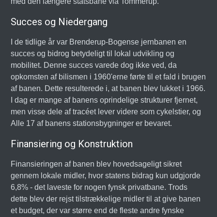
med den længere statsbane via Tommerup.
Succes og Niedergang
I de tidlige år var Brenderup-Bogense jernbanen en
succes og bidrog betydeligt til lokal udvikling og
mobilitet. Denne succes varede dog ikke ved, da
opkomsten af bilismen i 1960'erne førte til et fald i brugen
af banen. Dette resulterede i, at banen blev lukket i 1966.
I dag er mange af banens oprindelige strukturer fjernet,
men visse dele af tracéet lever videre som cykelstier, og
Alle 17 af banens stationsbygninger er bevaret.
Finansiering og Konstruktion
Finansieringen af banen blev hovedsageligt sikret
gennem lokale midler, hvor statens bidrag kun udgjorde
6,8% - det laveste for nogen fynsk privatbane. Trods
dette blev der rejst tilstrækkelige midler til at give banen
et budget, der var større end de fleste andre fynske