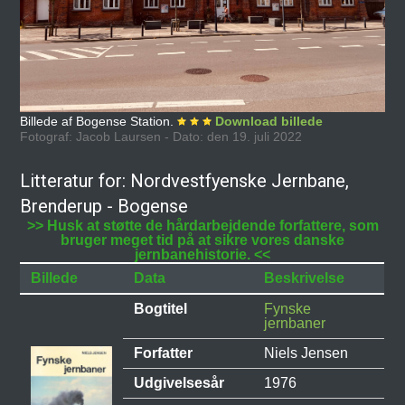
Billede af Bogense Station.
Download billede
Fotograf: Jacob Laursen - Dato: den 19. juli 2022
Litteratur for: Nordvestfyenske Jernbane,
Brenderup - Bogense
>> Husk at støtte de hårdarbejdende forfattere, som
bruger meget tid på at sikre vores danske
jernbanehistorie. <<
Billede
Data
Beskrivelse
Bogtitel
Fynske
jernbaner
Forfatter
Niels Jensen
Udgivelsesår
1976