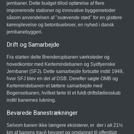
jernbaner. Dette budget tillod opførelse af flere
imponerende stationer og innovative byggemetoder
såsom anvendelsen af "svævende stød" for en glattere
køreoplevelse og betonbuebroer, en nyhed i dansk
jernbanebyggeri.
Drift og Samarbejde
Fra starten delte Brenderupbanen værksteder og
hovedkontor med Kertemindebanen og Sydfyenske
Jernbaner (SFJ). Dette samarbejde fortsatte indtil 1949,
hvor SFJ blev en del af DSB. Derefter søgte OMB og
Kertemindebanen et tættere samarbejde med
Bogensebanen, hvilket førte til et fuldt driftsfællesskab
indtil banernes lukning.
Bevarede Banestrækninger
Selvom banen ikke længere eksisterer, er der i alt 21½
km af banens tracé bevaret og omdannet til offentligt