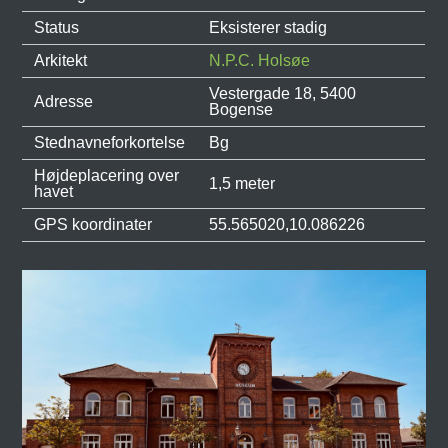
Status
Eksisterer stadig
Arkitekt
N.P.C. Holsøe
Vestergade 18, 5400
Adresse
Bogense
Stednavneforkortelse
Bg
Højdeplacering over
1,5 meter
havet
GPS koordinater
55.565020,10.086226