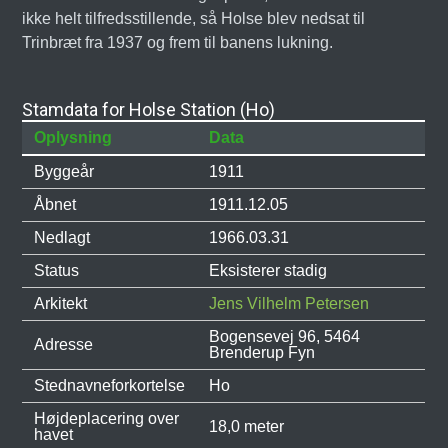
ikke helt tilfredsstillende, så Holse blev nedsat til
Trinbræt fra 1937 og frem til banens lukning.
Stamdata for Holse Station (Ho)
Oplysning
Data
Byggeår
1911
Åbnet
1911.12.05
Nedlagt
1966.03.31
Status
Eksisterer stadig
Arkitekt
Jens Vilhelm Petersen
Bogensevej 96, 5464
Adresse
Brenderup Fyn
Stednavneforkortelse
Ho
Højdeplacering over
18,0 meter
havet