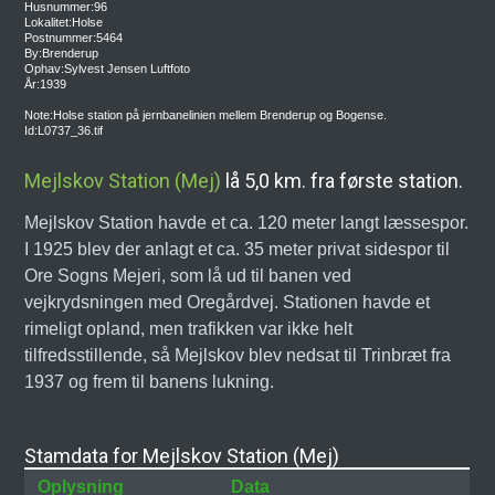
Husnummer:96
Lokalitet:Holse
Postnummer:5464
By:Brenderup
Ophav:Sylvest Jensen Luftfoto
År:1939
Note:Holse station på jernbanelinien mellem Brenderup og Bogense.
Id:L0737_36.tif
Mejlskov Station (Mej)
lå 5,0 km. fra første station.
Mejlskov Station havde et ca. 120 meter langt læssespor.
I 1925 blev der anlagt et ca. 35 meter privat sidespor til
Ore Sogns Mejeri, som lå ud til banen ved
vejkrydsningen med Oregårdvej. Stationen havde et
rimeligt opland, men trafikken var ikke helt
tilfredsstillende, så Mejlskov blev nedsat til Trinbræt fra
1937 og frem til banens lukning.
Stamdata for Mejlskov Station (Mej)
Oplysning
Data