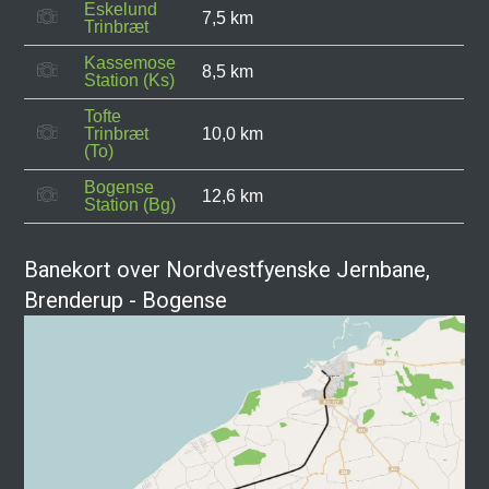
Eskelund
7,5 km
Trinbræt
Kassemose
8,5 km
Station (Ks)
Tofte
Trinbræt
10,0 km
(To)
Bogense
12,6 km
Station (Bg)
Banekort over Nordvestfyenske Jernbane,
Brenderup - Bogense