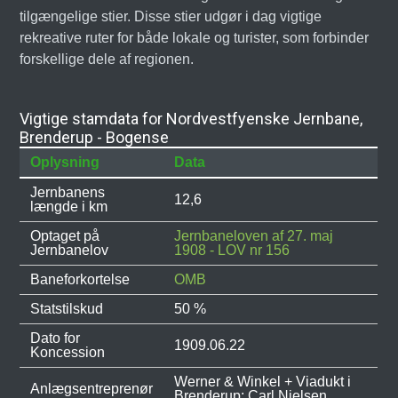
tilgængelige stier. Disse stier udgør i dag vigtige
rekreative ruter for både lokale og turister, som forbinder
forskellige dele af regionen.
Vigtige stamdata for Nordvestfyenske Jernbane,
Brenderup - Bogense
Oplysning
Data
Jernbanens
12,6
længde i km
Optaget på
Jernbaneloven af 27. maj
Jernbanelov
1908 - LOV nr 156
Baneforkortelse
OMB
Statstilskud
50 %
Dato for
1909.06.22
Koncession
Werner & Winkel + Viadukt i
Anlægsentreprenør
Brenderup: Carl Nielsen