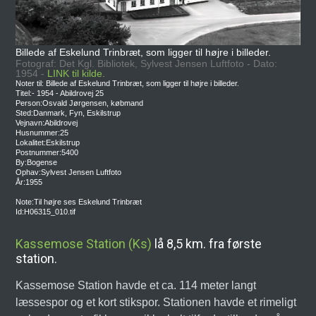
Billede af Eskelund Trinbræt, som ligger til højre i billeder.
Fotograf: Det Kgl. Bibliotek, Sylvest Jensen Luftfoto - Dato:
1954 -
LINK til kilde.
Noter til: Billede af Eskelund Trinbræt, som ligger til højre i billeder.
Titel:- 1954 - Abildrovej 25
Person:Osvald Jørgensen, købmand
Sted:Danmark, Fyn, Eskilstrup
Vejnavn:Abildrovej
Husnummer:25
Lokalitet:Eskilstrup
Postnummer:5400
By:Bogense
Ophav:Sylvest Jensen Luftfoto
År:1955
Note:Til højre ses Eskelund Trinbræt
Id:H06315_010.tif
Kassemose Station (Ks)
lå 8,5 km. fra første
station.
Kassemose Station havde et ca. 114 meter langt
læssespor og et kort stikspor. Stationen havde et rimeligt