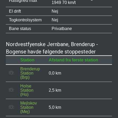
Hastighed max
1949 70 km/t
El drift
Nej
Togkontrolsystem
Nej
Bane status
Privatbane
Nordvestfyenske Jernbane, Brenderup -
Bogense havde følgende stoppesteder
Station
Afstand fra første station
Brenderup
Station
0,0 km
(Brp)
Holse
Station
2,5 km
(Ho)
Mejlskov
Station
5,0 km
(Mej)