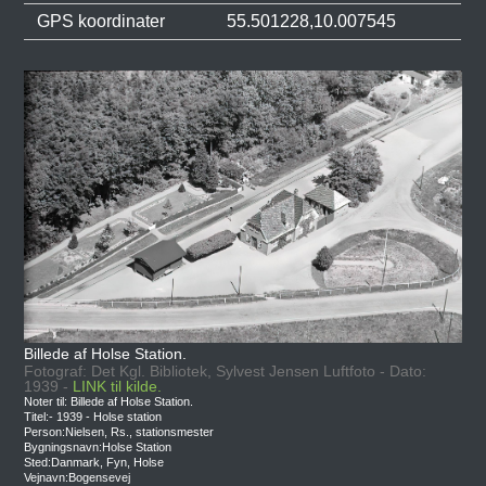
GPS koordinater
55.501228,10.007545
Billede af Holse Station.
Fotograf: Det Kgl. Bibliotek, Sylvest Jensen Luftfoto - Dato:
1939 -
LINK til kilde.
Noter til: Billede af Holse Station.
Titel:- 1939 - Holse station
Person:Nielsen, Rs., stationsmester
Bygningsnavn:Holse Station
Sted:Danmark, Fyn, Holse
Vejnavn:Bogensevej