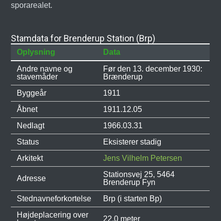
sporarealet.
Stamdata for Brenderup Station (Brp)
Oplysning
Data
Andre navne og
Før den 13. december 1930:
stavemåder
Brænderup
Byggeår
1911
Åbnet
1911.12.05
Nedlagt
1966.03.31
Status
Eksisterer stadig
Arkitekt
Jens Vilhelm Petersen
Stationsvej 25, 5464
Adresse
Brenderup Fyn
Stednavneforkortelse
Brp (i starten Bp)
Højdeplacering over
22,0 meter