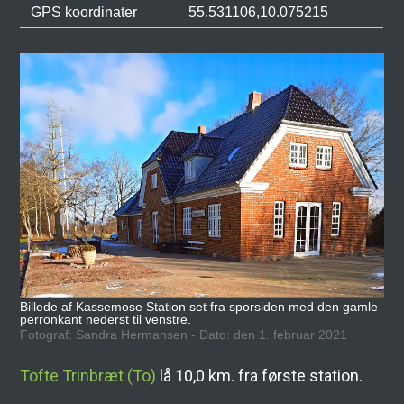
GPS koordinater
55.531106,10.075215
Billede af Kassemose Station set fra sporsiden med den gamle
perronkant nederst til venstre.
Fotograf: Sandra Hermansen - Dato: den 1. februar 2021
Tofte Trinbræt (To)
lå 10,0 km. fra første station.