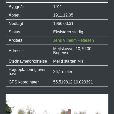
Byggeår
1911
Åbnet
1911.12.05
Nedlagt
1966.03.31
Status
Eksisterer stadig
Arkitekt
Jens Vilhelm Petersen
Mejlskovvej 10, 5400
Adresse
Bogense
Stednavneforkortelse
Mej (i starten Mj)
Højdeplacering over
26,1 meter
havet
GPS koordinater
55.519812,10.023391