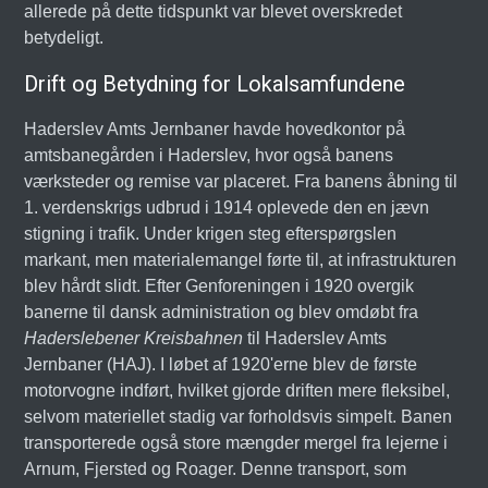
allerede på dette tidspunkt var blevet overskredet
betydeligt.
Drift og Betydning for Lokalsamfundene
Haderslev Amts Jernbaner havde hovedkontor på
amtsbanegården i Haderslev, hvor også banens
værksteder og remise var placeret. Fra banens åbning til
1. verdenskrigs udbrud i 1914 oplevede den en jævn
stigning i trafik. Under krigen steg efterspørgslen
markant, men materialemangel førte til, at infrastrukturen
blev hårdt slidt. Efter Genforeningen i 1920 overgik
banerne til dansk administration og blev omdøbt fra
Haderslebener Kreisbahnen
til Haderslev Amts
Jernbaner (HAJ). I løbet af 1920'erne blev de første
motorvogne indført, hvilket gjorde driften mere fleksibel,
selvom materiellet stadig var forholdsvis simpelt. Banen
transporterede også store mængder mergel fra lejerne i
Arnum, Fjersted og Roager. Denne transport, som