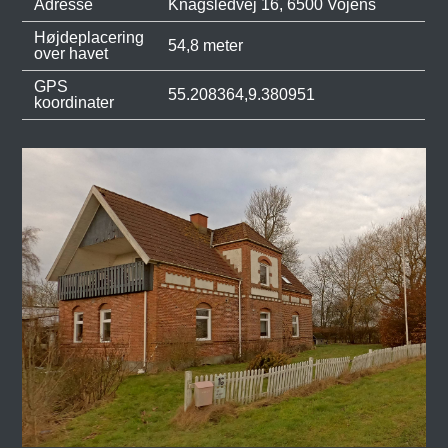
Adresse
Knagsledvej 16, 6500 Vojens
Højdeplacering
54,8 meter
over havet
GPS
55.208364,9.380951
koordinater