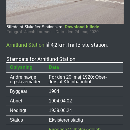
Billede af Slukefter Stationskro.
Download billede
Fotograf: Jacob Laursen - Dato: den 24. maj 2020
Arnitlund Station
lå 4,2 km. fra første station.
Stamdata for Arnitlund Station
Oplysning
Data
Andre navne
Før den 20. maj 1920: Ober-
og stavemåder
Jerstal Kleinbahnhof
Byggeår
1904
Åbnet
1904.04.02
Nedlagt
1939.06.24
Status
Eksisterer stadig
Friedrich Wilhelm Adolph