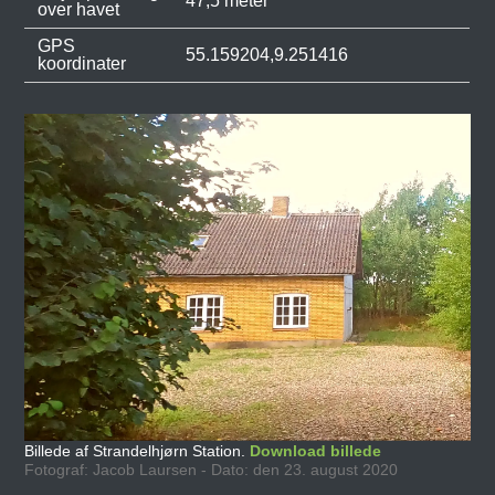
47,5 meter
over havet
GPS
55.159204,9.251416
koordinater
Billede af Strandelhjørn Station.
Download billede
Fotograf: Jacob Laursen - Dato: den 23. august 2020