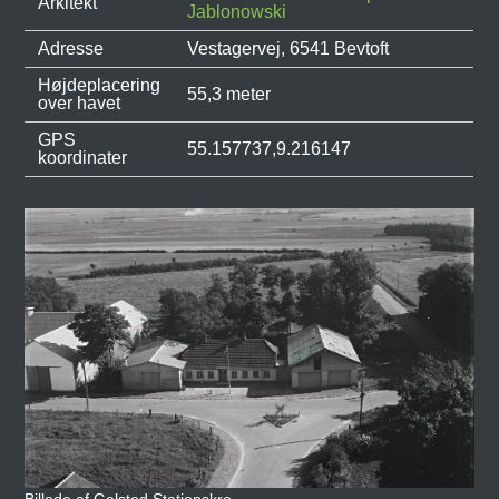
Arkitekt
Jablonowski
Adresse
Vestagervej, 6541 Bevtoft
Højdeplacering
55,3 meter
over havet
GPS
55.157737,9.216147
koordinater
Billede af Galsted Stationskro.