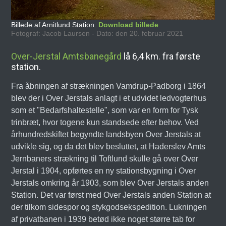
Billede af Arnitlund Station.
Download billede
Fotograf: Jacob Laursen - Dato: den 20. februar 2021
Over-Jerstal Amtsbanegård
lå 6,4 km. fra første
station.
Fra åbningen af strækningen Vamdrup-Padborg i 1864
blev der i Over Jerstals anlagt i et udvidet ledvogterhus
som et "Bedarfshaltestelle", som var en form for Tysk
trinbræt, hvor togene kun standsede efter behov. Ved
århundredskiftet begyndte landsbyen Over Jerstals at
udvikle sig, og da det blev besluttet, at Haderslev Amts
Jernbaners strækning til Toftlund skulle gå over Over
Jerstal i 1904, opførtes en ny stationsbygning i Over
Jerstals omkring år 1903, som blev Over Jerstals anden
Station. Det var først med Over Jerstals anden Station at
der tilkom sidespor og stykgodsekspedition. Lukningen
af privatbanen i 1939 betød ikke noget større tab for