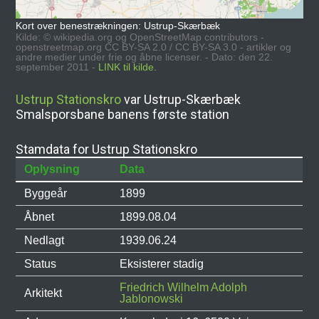
Kort over benestrækningen: Ustrup-Skærbæk
Kilde: © wikipedia.org og OpenStreetMap contributors -
openstreetmap.org CC BY-SA 2.0 / CC BY-SA 3.0 - artikler og
andre medier under frie og åbne licenser. - Dato: den 22.
september 2011 -
LINK til kilde.
Ustrup Stationskro
var Ustrup-Skærbæk
Smalsporsbane banens første station
Stamdata for Ustrup Stationskro
Oplysning
Data
Byggeår
1899
Åbnet
1899.08.04
Nedlagt
1939.06.24
Status
Eksisterer stadig
Friedrich Wilhelm Adolph
Arkitekt
Jablonowski