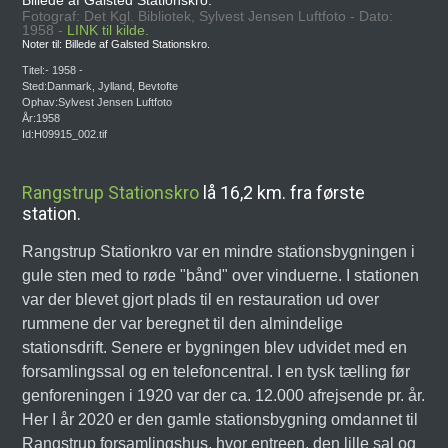
Fotograf: Det Kgl. Bibliotek, Sylvest Jensen Luftfoto - Dato:
1958 -
LINK til kilde.
Noter til: Billede af Galsted Stationskro.
Titel:- 1958 -
Sted:Danmark, Jylland, Bevtofte
Ophav:Sylvest Jensen Luftfoto
År:1958
Id:H09915_002.tif
Rangstrup Stationskro
lå 16,2 km. fra første
station.
Rangstrup Stationkro var en mindre stationsbygningen i
gule sten med to røde "bånd" over vinduerne. I stationen
var der blevet gjort plads til en restauration ud over
rummene der var beregnet til den almindelige
stationsdrift. Senere er bygningen blev udvidet med en
forsamlingssal og en telefoncentral. I en tysk tælling før
genforeningen i 1920 var der ca. 12.000 afrejsende pr. år.
Her I år 2020 er den gamle stationsbygning omdannet til
Rangstrup forsamlingshus, hvor entreen, den lille sal og