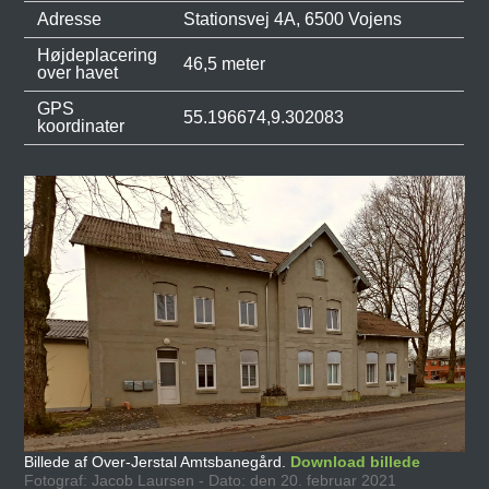
Adresse
Stationsvej 4A, 6500 Vojens
Højdeplacering
46,5 meter
over havet
GPS
55.196674,9.302083
koordinater
Billede af Over-Jerstal Amtsbanegård.
Download billede
Fotograf: Jacob Laursen - Dato: den 20. februar 2021