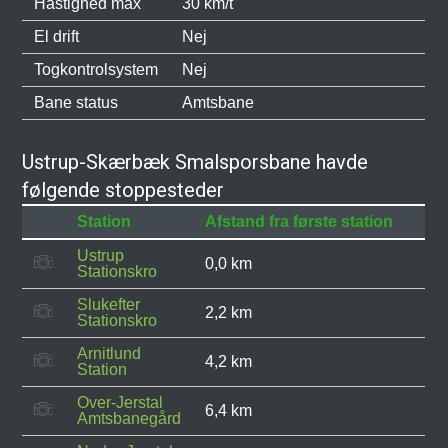
Hastighed max
30 km/t
El drift
Nej
Togkontrolsystem
Nej
Bane status
Amtsbane
Ustrup-Skærbæk Smalsporsbane havde
følgende stoppesteder
Station
Afstand fra første station
Ustrup
0,0 km
Stationskro
Slukefter
2,2 km
Stationskro
Arnitlund
4,2 km
Station
Over-Jerstal
6,4 km
Amtsbanegård