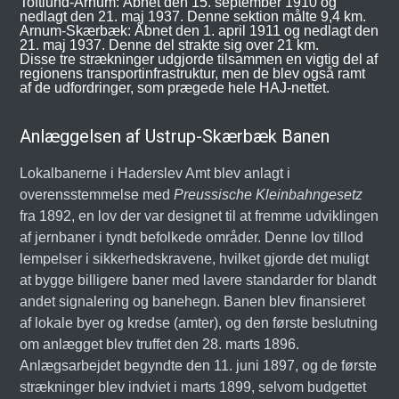
Toftlund-Arnum: Åbnet den 15. september 1910 og
nedlagt den 21. maj 1937. Denne sektion målte 9,4 km.
Arnum-Skærbæk: Åbnet den 1. april 1911 og nedlagt den
21. maj 1937. Denne del strakte sig over 21 km.
Disse tre strækninger udgjorde tilsammen en vigtig del af
regionens transportinfrastruktur, men de blev også ramt
af de udfordringer, som prægede hele HAJ-nettet.
Anlæggelsen af Ustrup-Skærbæk Banen
Lokalbanerne i Haderslev Amt blev anlagt i
overensstemmelse med
Preussische Kleinbahngesetz
fra 1892, en lov der var designet til at fremme udviklingen
af jernbaner i tyndt befolkede områder. Denne lov tillod
lempelser i sikkerhedskravene, hvilket gjorde det muligt
at bygge billigere baner med lavere standarder for blandt
andet signalering og banehegn. Banen blev finansieret
af lokale byer og kredse (amter), og den første beslutning
om anlægget blev truffet den 28. marts 1896.
Anlægsarbejdet begyndte den 11. juni 1897, og de første
strækninger blev indviet i marts 1899, selvom budgettet