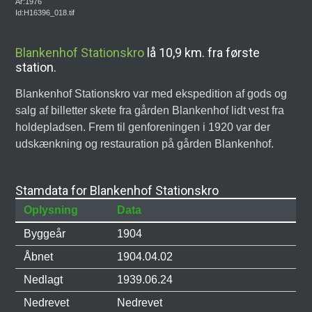
År:1976
Id:H16396_018.tif
Blankenhof Stationskro
lå 10,9 km. fra første
station.
Blankenhof Stationskro var med ekspedition af gods og
salg af billetter skete fra gården Blankenhof lidt vest fra
holdepladsen. Frem til genforeningen i 1920 var der
udskænkning og restauration på gården Blankenhof.
Stamdata for Blankenhof Stationskro
Oplysning
Data
Byggeår
1904
Åbnet
1904.04.02
Nedlagt
1939.06.24
Nedrevet
Nedrevet