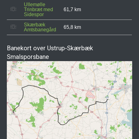
Ullemølle
Trinbræt med
61,7 km
Sidespor
Skærbæk
65,8 km
Amtsbanegård
Banekort over Ustrup-Skærbæk
Smalsporsbane