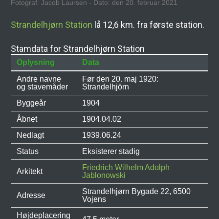
Fotograf: Jacob Laursen - Dato: den 20. februar 2021
Strandelhjørn Station
lå 12,6 km. fra første station.
Stamdata for Strandelhjørn Station
Oplysning
Data
Andre navne
Før den 20. maj 1920:
og stavemåder
Strandelhjörn
Byggeår
1904
Åbnet
1904.04.02
Nedlagt
1939.06.24
Status
Eksisterer stadig
Friedrich Wilhelm Adolph
Arkitekt
Jablonowski
Strandelhjørn Bygade 22, 6500
Adresse
Vojens
Højdeplacering