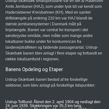
Ustrup-Skærbæk smalsporsbane var en del af Haderslev
Amts Jernbaner (HAJ), som under tysk tid var kendt som
Haderslebener Kreisbahnen
(KH). Med en samlet
driftslængde på omkring 210 km var HAJ blandt de
største jernbanesystemer i Danmark målt på
linjelængde. Banen var central for transport i det
sønderjyske område, men måtte som mange andre
lokalbaner bukke under for konkurrencen fra
landevejstrafikken og faldende passagerantal. Ustrup-
Skærbæk banen blev anlagt i flere etaper og forbandt en
række lokalsamfund i regionen.
Banens Opdeling og Etaper
Ustrup-Skærbæk banen bestod af tre forskellige
sektioner, som blev anlagt på forskellige tidspunkter:
Ustrup-Toftlund: Åbnet den 2. april 1904 og nedlagt den
24. juni 1939. Strækningen var 35,3 km lang.