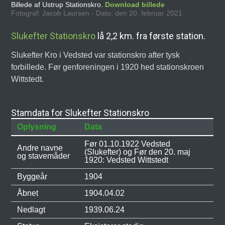
Billede af Ustrup Stationskro.
Download billede
Fotograf: Jacob Laursen - Dato: den 20. februar 2021
Slukefter Stationskro
lå 2,2 km. fra første station.
Slukefter Kro i Vedsted var stationskro after tysk
forbillede. Før genforeningen i 1920 hed stationskroen
Wittstedt.
Stamdata for Slukefter Stationskro
Oplysning
Data
Før 01.10.1922 Vedsted
Andre navne
(Slukefter) og Før den 20. maj
og stavemåder
1920: Vedsted Wittstedt
Byggeår
1904
Åbnet
1904.04.02
Nedlagt
1939.06.24