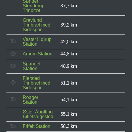
Sønder
Stenderup
37,7 km
Trinbræt
Gravlund
Trinbræt med
39,2 km
Sidespor
Vester Højrup
42,0 km
Station
Arnum Station
44,8 km
Spandet
48,9 km
Station
Fjersted
Trinbræt med
51,1 km
Sidespor
Roager
54,1 km
Station
Øster Åbølling
55,1 km
Billetsalgssted
Frifelt Station
58,3 km