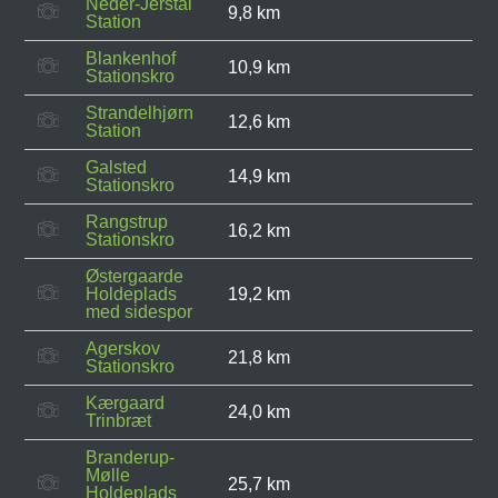
Neder-Jerstal
9,8 km
Station
Blankenhof
10,9 km
Stationskro
Strandelhjørn
12,6 km
Station
Galsted
14,9 km
Stationskro
Rangstrup
16,2 km
Stationskro
Østergaarde
Holdeplads
19,2 km
med sidespor
Agerskov
21,8 km
Stationskro
Kærgaard
24,0 km
Trinbræt
Branderup-
Mølle
25,7 km
Holdeplads