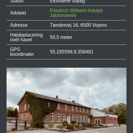
Status
Eksisterer stadig
Friedrich Wilhelm Adolph
Arkitekt
Jablonowski
Adresse
Tøndervej 16, 6500 Vojens
Højdeplacering
50,5 meter
over havet
GPS
55.195599,9.358481
koordinater