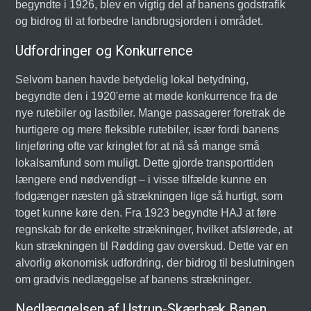
begyndte i 1926, blev en vigtig del af banens godstrafik
og bidrog til at forbedre landbrugsjorden i området.
Udfordringer og Konkurrence
Selvom banen havde betydelig lokal betydning,
begyndte den i 1920'erne at møde konkurrence fra de
nye rutebiler og lastbiler. Mange passagerer foretrak de
hurtigere og mere fleksible rutebiler, især fordi banens
linjeføring ofte var kringlet for at nå så mange små
lokalsamfund som muligt. Dette gjorde transporttiden
længere end nødvendigt – i visse tilfælde kunne en
fodgænger næsten gå strækningen lige så hurtigt, som
toget kunne køre den. Fra 1923 begyndte HAJ at føre
regnskab for de enkelte strækninger, hvilket afslørede, at
kun strækningen til Rødding gav overskud. Dette var en
alvorlig økonomisk udfordring, der bidrog til beslutningen
om gradvis nedlæggelse af banens strækninger.
Nedlæggelsen af Ustrup-Skærbæk Banen