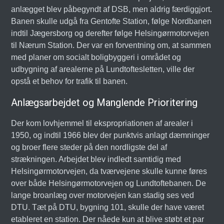
anlægget blev påbegyndt af DSB, men aldrig færdiggjort.
Banen skulle udgå fra Gentofte Station, følge Nordbanen
indtil Jægersborg og derefter følge Helsingørmotorvejen
til Nærum Station. Der var en forventning om, at sammen
med planer om socialt boligbyggeri i området og
udbygning af arealerne på Lundtoftesletten, ville der
opstå et behov for trafik til banen.
Anlægsarbejdet og Manglende Prioritering
Der kom lovhjemmel til ekspropriationen af arealer i
1950, og indtil 1966 blev der punktvis anlagt dæmninger
og broer flere steder på den nordligste del af
strækningen. Arbejdet blev indledt samtidig med
Helsingørmotorvejen, da tværvejene skulle kunne føres
over både Helsingørmotorvejen og Lundtoftebanen. De
lange broanlæg over motorvejen kan stadig ses ved
DTU. Tæt på DTU, bygning 101, skulle der have været
etableret en station. Der nåede kun at blive støbt et par