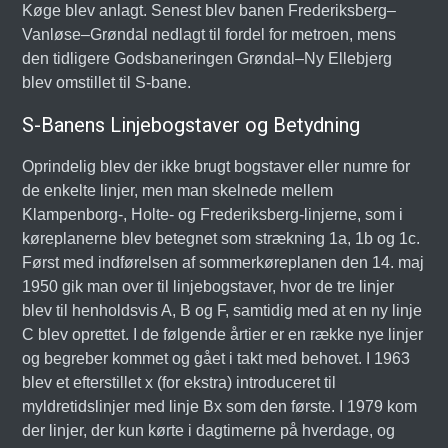
Køge blev anlagt. Senest blev banen Frederiksberg–
Vanløse–Grøndal nedlagt til fordel for metroen, mens
den tidligere Godsbaneringen Grøndal–Ny Ellebjerg
blev omstillet til S-bane.
S-Banens Linjebogstaver og Betydning
Oprindelig blev der ikke brugt bogstaver eller numre for
de enkelte linjer, men man skelnede mellem
Klampenborg-, Holte- og Frederiksberg-linjerne, som i
køreplanerne blev betegnet som strækning 1a, 1b og 1c.
Først med indførelsen af sommerkøreplanen den 14. maj
1950 gik man over til linjebogstaver, hvor de tre linjer
blev til henholdsvis A, B og F, samtidig med at en ny linje
C blev oprettet. I de følgende årtier er en række nye linjer
og begreber kommet og gået i takt med behovet. I 1963
blev et efterstillet x (for ekstra) introduceret til
myldretidslinjer med linje Bx som den første. I 1979 kom
der linjer, der kun kørte i dagtimerne på hverdage, og