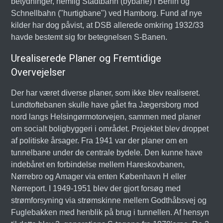
betydninger, nemlig Stadtbahn (bybane) i Berlin og
Schnellbahn ("hurtigbane") ved Hamborg. Fund af nye
kilder har dog påvist, at DSB allerede omkring 1932/33
havde bestemt sig for betegnelsen S-Banen.
Urealiserede Planer og Fremtidige
Overvejelser
Der har været diverse planer, som ikke blev realiseret.
Lundtoftebanen skulle have gået fra Jægersborg mod
nord langs Helsingørmotorvejen, sammen med planer
om socialt boligbyggeri i området. Projektet blev droppet
af politiske årsager. Fra 1941 var der planer om en
tunnelbane under de centrale bydele. Den kunne have
indebåret en forbindelse mellem Hareskovbanen,
Nørrebro og Amager via enten København H eller
Nørreport. I 1949-1951 blev der gjort forsøg med
strømforsyning via strømskinne mellem Godthåbsvej og
Fuglebakken med henblik på brug i tunnellen. Af hensyn