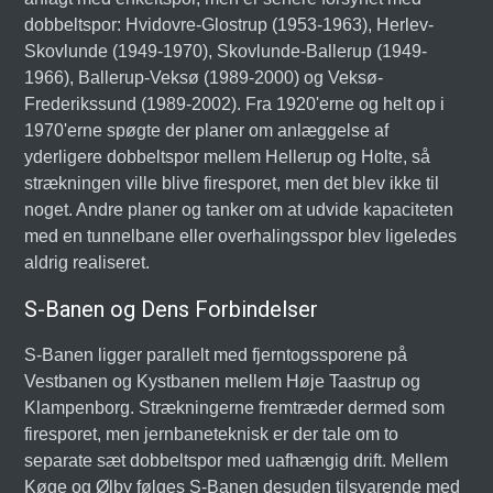
dobbeltspor: Hvidovre-Glostrup (1953-1963), Herlev-
Skovlunde (1949-1970), Skovlunde-Ballerup (1949-
1966), Ballerup-Veksø (1989-2000) og Veksø-
Frederikssund (1989-2002). Fra 1920'erne og helt op i
1970'erne spøgte der planer om anlæggelse af
yderligere dobbeltspor mellem Hellerup og Holte, så
strækningen ville blive firesporet, men det blev ikke til
noget. Andre planer og tanker om at udvide kapaciteten
med en tunnelbane eller overhalingsspor blev ligeledes
aldrig realiseret.
S-Banen og Dens Forbindelser
S-Banen ligger parallelt med fjerntogssporene på
Vestbanen og Kystbanen mellem Høje Taastrup og
Klampenborg. Strækningerne fremtræder dermed som
firesporet, men jernbaneteknisk er der tale om to
separate sæt dobbeltspor med uafhængig drift. Mellem
Køge og Ølby følges S-Banen desuden tilsvarende med