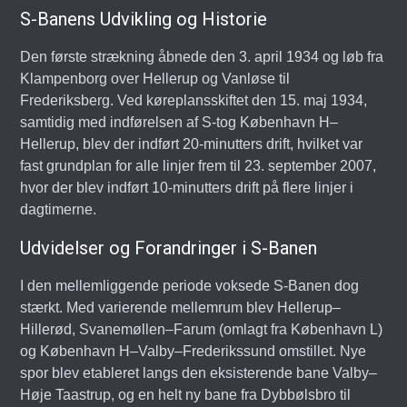
S-Banens Udvikling og Historie
Den første strækning åbnede den 3. april 1934 og løb fra
Klampenborg over Hellerup og Vanløse til
Frederiksberg. Ved køreplansskiftet den 15. maj 1934,
samtidig med indførelsen af S-tog København H–
Hellerup, blev der indført 20-minutters drift, hvilket var
fast grundplan for alle linjer frem til 23. september 2007,
hvor der blev indført 10-minutters drift på flere linjer i
dagtimerne.
Udvidelser og Forandringer i S-Banen
I den mellemliggende periode voksede S-Banen dog
stærkt. Med varierende mellemrum blev Hellerup–
Hillerød, Svanemøllen–Farum (omlagt fra København L)
og København H–Valby–Frederikssund omstillet. Nye
spor blev etableret langs den eksisterende bane Valby–
Høje Taastrup, og en helt ny bane fra Dybbølsbro til