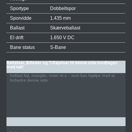
Sportype
Dobbeltspor
Sporvidde
1.435 mm
Ballast
Skærveballast
El drift
1.650 V DC
Bane status
S-Bane
Rettelser, Billeder og Tilføjelser til denne side modtages
med tak!