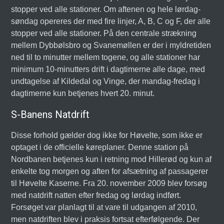
stopper ved alle stationer. Om aftenen og hele lørdag-
søndag opereres der med fire linjer, A, B, C og F, der alle
stopper ved alle stationer. På den centrale strækning
mellem Dybbølsbro og Svanemøllen er der i myldretiden
ned til to minutter mellem togene, og alle stationer har
minimum 10-minutters drift i dagtimerne alle dage, med
undtagelse af Kildedal og Vinge, der mandag-fredag i
dagtimerne kun betjenes hvert 20. minut.
S-Banens Natdrift
Disse forhold gælder dog ikke for Høvelte, som ikke er
optaget i de officielle køreplaner. Denne station på
Nordbanen betjenes kun i retning mod Hillerød og kun af
enkelte tog morgen og aften for afsætning af passagerer
til Høvelte Kaserne. Fra 20. november 2009 blev forsøg
med natdrift natten efter fredag og lørdag indført.
Forsøget var planlagt til at vare til udgangen af 2010,
men natdriften blev i praksis fortsat efterfølgende. Der