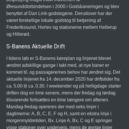
Øresundsforbindelsen i 2000 i Godsbaneringen og blev
benyttet af Dan Link-godstogene. Derudover har der
været forskellige lokale godstog til betjening af
Frederikssund, Herlev og stationerne mellem Hellerup
og Hillerød.
S-Banens Aktuelle Drift
I tidens løb er S-Banens køreplan og linjenet blevet
ændret adskillige gange i takt med, at nye baner er
kommet til, og passagerernes behov har ændret sig. Det
aktuelle linjenet fra 14. december 2020 har driftstider fra
ca. 5.00 til ca. 0.30. I weekender og på helligdage starter
driften dog en time senere, mens der fredag og lørdag
tilsvarende fortsættes en time længere om aftenen.
Mandag-fredag opereres der med seks linjer i
dagtimerne: A, B, C, E, F og H, samt en ekstra linje i
morgenmyldretiden, Bx. Linje A, Bx, C og E springer
visse stationer over undervejs, mens de øvrige linjer