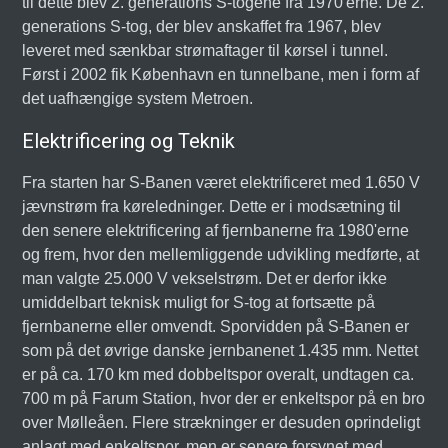
til dette blev 2. generations S-togene fra 1970'erne. De 2.
generations S-tog, der blev anskaffet fra 1967, blev
leveret med sænkbar strømaftager til kørsel i tunnel.
Først i 2002 fik København en tunnelbane, men i form af
det uafhængige system Metroen.
Elektrificering og Teknik
Fra starten har S-Banen været elektrificeret med 1.650 V
jævnstrøm fra køreledninger. Dette er i modsætning til
den senere elektrificering af fjernbanerne fra 1980'erne
og frem, hvor den mellemliggende udvikling medførte, at
man valgte 25.000 V vekselstrøm. Det er derfor ikke
umiddelbart teknisk muligt for S-tog at fortsætte på
fjernbanerne eller omvendt. Sporvidden på S-Banen er
som på det øvrige danske jernbanenet 1.435 mm. Nettet
er på ca. 170 km med dobbeltspor overalt, undtagen ca.
700 m på Farum Station, hvor der er enkeltspor på en bro
over Mølleåen. Flere strækninger er desuden oprindeligt
anlagt med enkeltspor, men er senere forsynet med