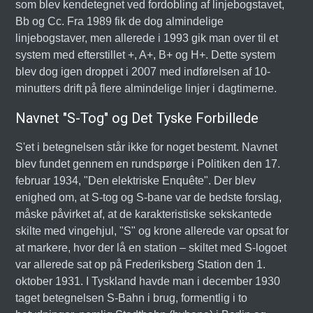
som blev kendetegnet ved fordobling af linjebogstavet,
Bb og Cc. Fra 1989 fik de dog almindelige
linjebogstaver, men allerede i 1993 gik man over til et
system med efterstillet +, A+, B+ og H+. Dette system
blev dog igen droppet i 2007 med indførelsen af 10-
minutters drift på flere almindelige linjer i dagtimerne.
Navnet "S-Tog" og Det Tyske Forbillede
S'et i betegnelsen står ikke for noget bestemt. Navnet
blev fundet gennem en rundspørge i Politiken den 17.
februar 1934, "Den elektriske Enquête". Der blev
enighed om, at S-tog og S-bane var de bedste forslag,
måske påvirket af, at de karakteristiske sekskantede
skilte med vingehjul, "S" og krone allerede var opsat for
at markere, hvor der lå en station – skiltet med S-logoet
var allerede sat op på Frederiksberg Station den 1.
oktober 1931. I Tyskland havde man i december 1930
taget betegnelsen S-Bahn i brug, formentlig i to