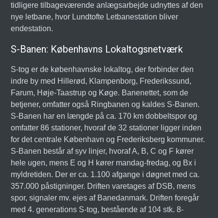
tidligere tilbageværende anlægsarbejde udnyttes af den
nye letbane, hvor Lundtofte Letbanestation bliver
endestation.
S-Banen: Københavns Lokaltogsnetværk
S-tog er de københavnske lokaltog, der forbinder den
indre by med Hillerød, Klampenborg, Frederikssund,
Farum, Høje-Taastrup og Køge. Banenettet, som de
betjener, omfatter også Ringbanen og kaldes S-Banen.
S-Banen har en længde på ca. 170 km dobbeltspor og
omfatter 86 stationer, hvoraf de 32 stationer ligger inden
for det centrale København og Frederiksberg kommuner.
S-Banen består af syv linjer, hvoraf A, B, C og F kører
hele ugen, mens E og H kører mandag-fredag, og Bx i
myldretiden. Der er ca. 1.100 afgange i døgnet med ca.
357.000 påstigninger. Driften varetages af DSB, mens
spor, signaler mv. ejes af Banedanmark. Driften foregår
med 4. generations S-tog, bestående af 104 stk. 8-