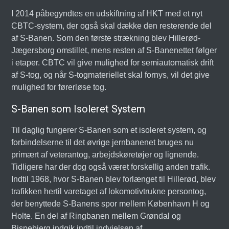
I 2014 påbegyndtes en udskiftning af HKT med et nyt
CBTC-system, der også skal dække den resterende del
af S-Banen. Som den første strækning blev Hillerød-
Jægersborg omstillet, mens resten af S-Banenettet følger
i etaper. CBTC vil give mulighed for semiautomatisk drift
af S-tog, og når S-togmateriellet skal fornys, vil det give
mulighed for førerløse tog.
S-Banen som Isoleret System
Til daglig fungerer S-Banen som et isoleret system, og
forbindelserne til det øvrige jernbanenet bruges nu
primært af veterantog, arbejdskøretøjer og lignende.
Tidligere har der dog også været forskellig anden trafik.
Indtil 1968, hvor S-Banen blev forlænget til Hillerød, blev
trafikken hertil varetaget af lokomotivtrukne persontog,
der benyttede S-Banens spor mellem København H og
Holte. En del af Ringbanen mellem Grøndal og
Bispebjerg indgik indtil indvielsen af