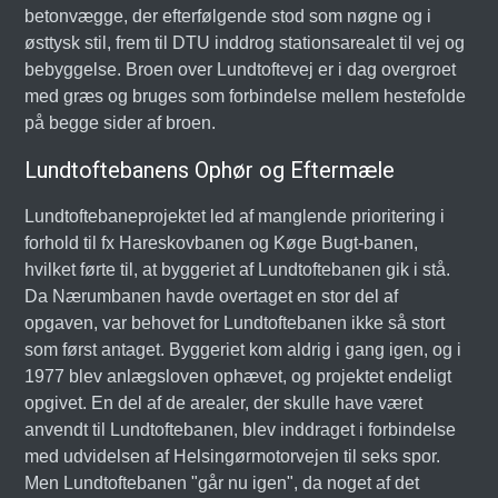
betonvægge, der efterfølgende stod som nøgne og i
østtysk stil, frem til DTU inddrog stationsarealet til vej og
bebyggelse. Broen over Lundtoftevej er i dag overgroet
med græs og bruges som forbindelse mellem hestefolde
på begge sider af broen.
Lundtoftebanens Ophør og Eftermæle
Lundtoftebaneprojektet led af manglende prioritering i
forhold til fx Hareskovbanen og Køge Bugt-banen,
hvilket førte til, at byggeriet af Lundtoftebanen gik i stå.
Da Nærumbanen havde overtaget en stor del af
opgaven, var behovet for Lundtoftebanen ikke så stort
som først antaget. Byggeriet kom aldrig i gang igen, og i
1977 blev anlægsloven ophævet, og projektet endeligt
opgivet. En del af de arealer, der skulle have været
anvendt til Lundtoftebanen, blev inddraget i forbindelse
med udvidelsen af Helsingørmotorvejen til seks spor.
Men Lundtoftebanen "går nu igen", da noget af det