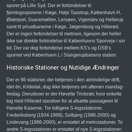
sporet på Lille Syd. Der er forbindelser til
fjerntogssporene i Køge, Høje Taastrup, København H,
Østerport, Svanemøllen, Lersøen, Vigerslev og Hellerup
samt til privatbanerne i Køge, Jægersborg og Hillerød.
Der er ingen forbindelser til metroen, ligesom der heller
ikke var direkte forbindelse til Københavns Sporveje i sin
tid. Der var dog forbindelse mellem KS's og DSB's
spornet ved København L / Slangerupbanens station.
Historiske Stationer og Nutidige Ændringer
Der er 86 stationer, der betjenes i den almindelige drift,
idet én, Kildedal, dog ikke betjenes om aftenen mandag-
fredag. Derudover er der Høvelte Trinbræt, hvor enkelte
tog mod Hillerød standser for at afsætte passagerer til
Høvelte Kaserne. Tre tidligere S-togsstationer,
Frederiksberg (1934-1998), Solbjerg (1986-2000) og
Lindevang (1986-2000), er erstattet af metrostationer. To
andre S-togsstationer er erstattet af nye S-togsstationer: