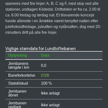
opereres med fire linjer: A, B, C og F, med stop ved alle
stationer, undtagen Kildedal. Driftstiden er fra ca. 2.00 til
ca. 6.00 fredag og lørdag nat. Et tilsvarende koncept
havde allerede i en årrække været benyttet natten efter
julefrokostfredage, juleaften og nytårsaften, dog med 20-
minutters drift på alle fire linjer.
Vigtige stamdata for Lundtoftebanen
Oplysning
Data
Jernbanens
0,0
længde i km
Baneforkortelse
DSB
Statstilskud
100 %
Jernbanen
Ikke anlagt
åbnet
Jernbanen
Ikke anlagt
nedlagt