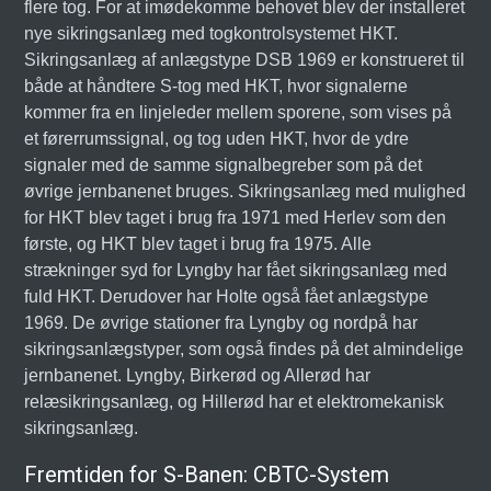
flere tog. For at imødekomme behovet blev der installeret
nye sikringsanlæg med togkontrolsystemet HKT.
Sikringsanlæg af anlægstype DSB 1969 er konstrueret til
både at håndtere S-tog med HKT, hvor signalerne
kommer fra en linjeleder mellem sporene, som vises på
et førerrumssignal, og tog uden HKT, hvor de ydre
signaler med de samme signalbegreber som på det
øvrige jernbanenet bruges. Sikringsanlæg med mulighed
for HKT blev taget i brug fra 1971 med Herlev som den
første, og HKT blev taget i brug fra 1975. Alle
strækninger syd for Lyngby har fået sikringsanlæg med
fuld HKT. Derudover har Holte også fået anlægstype
1969. De øvrige stationer fra Lyngby og nordpå har
sikringsanlægstyper, som også findes på det almindelige
jernbanenet. Lyngby, Birkerød og Allerød har
relæsikringsanlæg, og Hillerød har et elektromekanisk
sikringsanlæg.
Fremtiden for S-Banen: CBTC-System