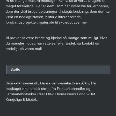
Af de mange mails vi modtager, kan vi se at vores brugere er
meget forskellige. Der er dem, som har interesse for jernbaner,
dem der skal bruge oplysninger til slægtsforskning, dem der har
købt en nedlagt station, historie interesserede,
forskningsprojekter, materiale til skoleopgaver mv.
Vi prøver at være brede og hjælpe så mange som muligt. Hvis
du mangler noget, har rettelser eller andet, så kontakt os
endeligt på vores mail.
Støtte
danskejernbaner.dk, Dansk Jernbanehistorisk Arkiv, Har
modtaget økonomisk støtte fra Frimærkehandler og
Jernbanehistoriker Peer Olav Thomassens Fond v/Det
Kongelige Bibliotek.