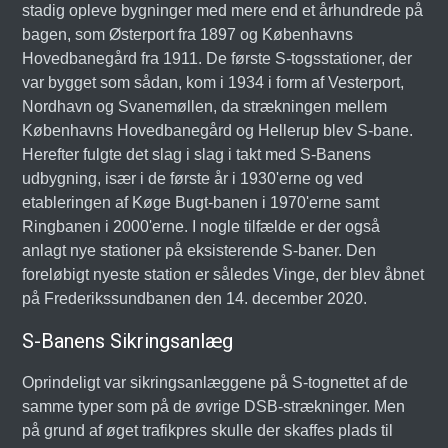
stadig opleve bygninger med mere end et århundrede på
bagen, som Østerport fra 1897 og Københavns
Hovedbanegård fra 1911. De første S-togsstationer, der
var bygget som sådan, kom i 1934 i form af Vesterport,
Nordhavn og Svanemøllen, da strækningen mellem
Københavns Hovedbanegård og Hellerup blev S-bane.
Herefter fulgte det slag i slag i takt med S-Banens
udbygning, især i de første år i 1930'erne og ved
etableringen af Køge Bugt-banen i 1970'erne samt
Ringbanen i 2000'erne. I nogle tilfælde er der også
anlagt nye stationer på eksisterende S-baner. Den
foreløbigt nyeste station er således Vinge, der blev åbnet
på Frederikssundbanen den 14. december 2020.
S-Banens Sikringsanlæg
Oprindeligt var sikringsanlæggene på S-tognettet af de
samme typer som på de øvrige DSB-strækninger. Men
på grund af øget trafikpres skulle der skaffes plads til