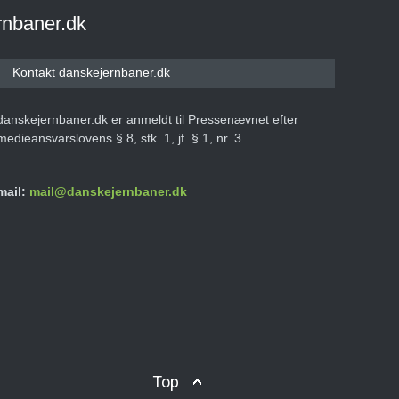
rnbaner.dk
Kontakt danskejernbaner.dk
danskejernbaner.dk er anmeldt til Pressenævnet efter
medieansvarslovens § 8, stk. 1, jf. § 1, nr. 3.
mail:
mail@danskejernbaner.dk
Top