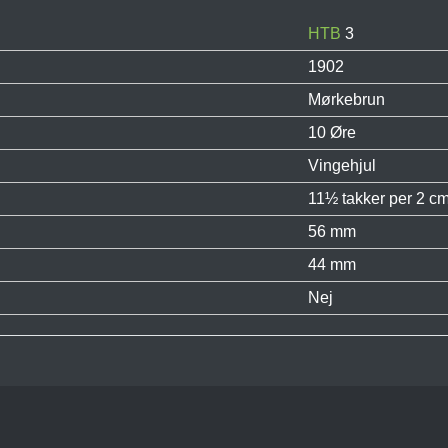
HTB
3
1902
Mørkebrun
10 Øre
Vingehjul
11½ takker per 2 cm
56 mm
44 mm
Nej