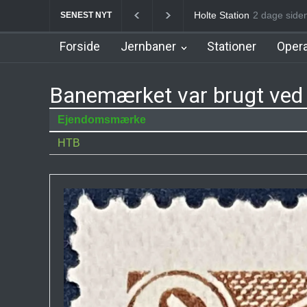
Birkerød Station
2 dage s
Allerø
SENEST NYT
Forside
Jernbaner
Stationer
Opera
Banemærket var brugt ved 
Ejendomsmærke
HTB