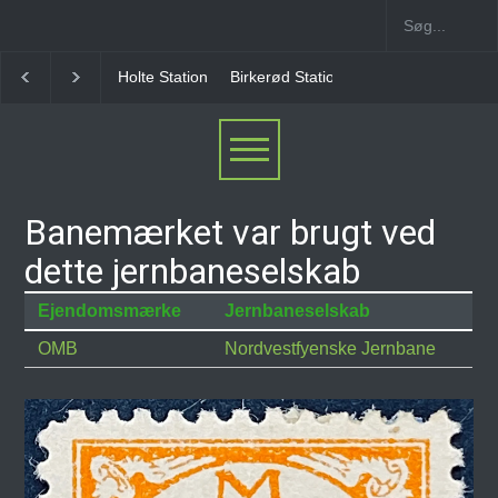
Holte Station
Birkerød Station
Allerød Station
Banemærket var brugt ved
dette jernbaneselskab
Ejendomsmærke
Jernbaneselskab
OMB
Nordvestfyenske Jernbane