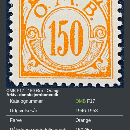
OMB F17 - 150 Øre - Orange.
Arkiv: danskejernbaner.dk
Katalognummer
OMB
F17
Udgivelsesår
1946-1953
Farve
Orange
Pålydense oprindelig værdi
150 Øre