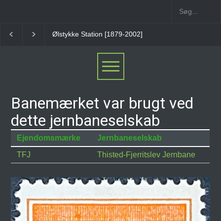
Ølstykke Station [1879-2002]
Stenløse Station
Ve
Banemærket var brugt ved
dette jernbaneselskab
Ejendomsmærke
Jernbaneselskab
TFJ
Thisted-Fjerritslev Jernbane