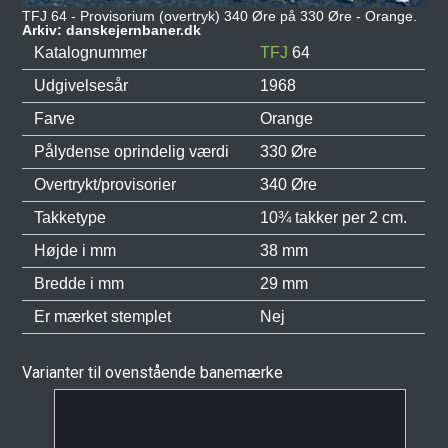
TFJ 64 - Provisorium (overtryk) 340 Øre på 330 Øre - Orange.
Arkiv: danskejernbaner.dk
Katalognummer
TFJ
64
Udgivelsesår
1968
Farve
Orange
Pålydense oprindelig værdi
330 Øre
Overtrykt/provisorier
340 Øre
Takketype
10¾ takker per 2 cm.
Højde i mm
38 mm
Bredde i mm
29 mm
Er mærket stemplet
Nej
Varianter til ovenstående banemærke