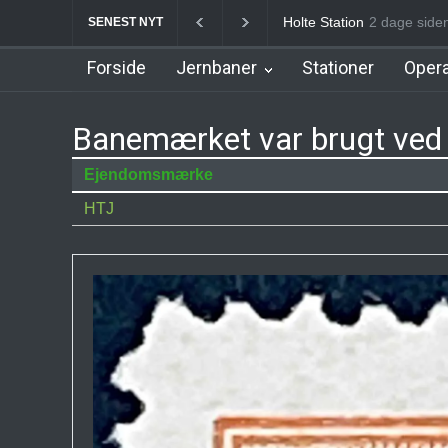
Birkerød Station
2 dage s
Allerø
SENEST NYT
Forside
Jernbaner
Stationer
Opera
Banemærket var brugt ved 
Ejendomsmærke
HTJ