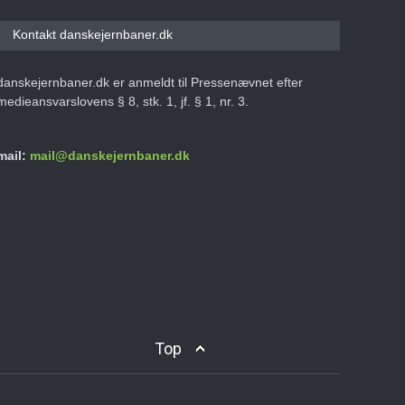
Kontakt danskejernbaner.dk
danskejernbaner.dk er anmeldt til Pressenævnet efter
medieansvarslovens § 8, stk. 1, jf. § 1, nr. 3.
mail:
mail@danskejernbaner.dk
Top