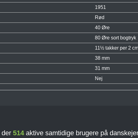
1951
Rød
40 Øre
80 Øre sort bogtryk
11½ takker per 2 cm
38 mm
31 mm
Nej
r der
514
aktive samtidige brugere på danskeje