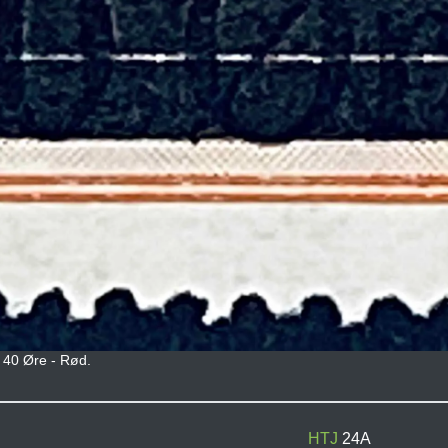
å 40 Øre - Rød.
HTJ
24A