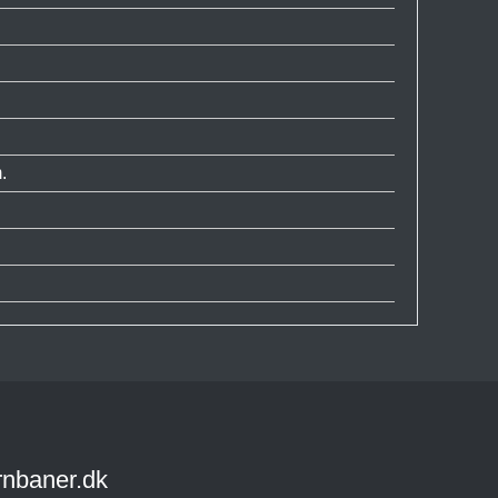
.
rnbaner.dk