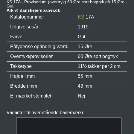
KS 17A - Provisorium (overtryk) 60 Øre sort bogtryk på 15 Øre -
Gul.
Arkiv: danskejernbaner.dk
Katalognummer
KS
17A
Udgivelsesår
1919
Farve
Gul
Pålydense oprindelig værdi
15 Øre
Overtrykt/provisorier
60 Øre sort bogtryk
Takketype
11½ takker per 2 cm.
Højde i mm
55 mm
Bredde i mm
43 mm
Er mærket stemplet
Nej
Varianter til ovenstående banemærke