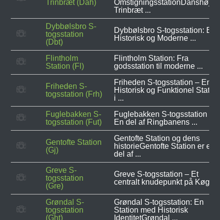
Trinbræt (Dah)
OmstigningsstationDanshøj
Trinbræt ...
Dybbølsbro S-
Dybbølsbro S-togsstation: Et
togsstation
Historisk og Moderne ...
(Dbt)
Flintholm
Flintholm Station: Fra
Station (Fl)
godsstation til moderne ...
Friheden S-togsstation – En
Friheden S-
Historisk og Funktionel Statio
togsstation (Frh)
i ...
Fuglebakken S-
Fuglebakken S-togsstation –
togsstation (Fut)
En del af Ringbanens ...
Gentofte Station og dens
Gentofte Station
historieGentofte Station er en
(Gj)
del af ...
Greve S-
Greve S-togsstation – Et
togsstation
centralt knudepunkt på Køge ..
(Gre)
Grøndal S-
Grøndal S-togsstation: En
togsstation
Station med Historisk
(Ght)
IdentitetGrøndal ...