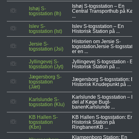
Ishøj S-togsstation – En
Ishøj S-
Central Transporthub på Køge
togsstation (Ih)
...
Islev S-
Islev S-togsstation – En
togsstation (Ist)
Historisk Station på ...
Historien om Jersie S-
Jersie S-
togsstationJersie S-togsstatio
togsstation (Jsi)
er en ...
Jyllingevej S-
Jyllingevej S-togsstation - En
togsstation (Jyt)
Historisk Station på ...
Jægersborg S-
Jægersborg S-togsstation: Et
togsstation
Historisk Knudepunkt på ...
(Jæt)
Karlslunde S-togsstation – En
Karlslunde S-
del af Køge Bugt-
togsstation (Klu)
banenKarlslunde ...
KB Hallen S-
KB Hallen S-togsstation: En
togsstation
Historisk Station på
(Kbn)
RingbanenKB ...
Klampenborg Station: En