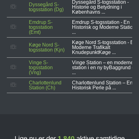
Dyssegård S-togsstation -
Dyssegård S-
Historie og Betydning i
togsstation (Dg)
Københavns ...
Emdrup S-
Emdrup S-togsstation - En
togsstation
Historisk og Moderne Station i
(Emt)
...
Køge Nord S-togsstation - Et
Køge Nord S-
Moderne Trafikalt
togsstation (Kjn)
KnudepunktKøge ...
Vinge S-
Vinge Station – en moderne
togsstation
station i en ny byBaggrund og
(Vng)
...
Charlottenlund
Charlottenlund Station – En
Station (Ch)
Historisk Perle på ...
Lige nu er der
1.840
aktive samtidige