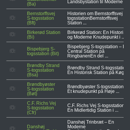
Landsbystation til Moderne ...
(Ba)
Bernstorffsvej
Historien om Bernstorffsvej S-
S-togsstation
togsstationBernstorffsvej
(Bft)
Station ...
Birkerød Station
Birkerød Station: En Historisk
(Bi)
og Moderne Knudepunkt i ...
Bispebjerg S-togsstation – En
Bispebjerg S-
Central Station på
togsstation (Bit)
RingbanenEn del ...
Brøndby Strand
Brøndby Strand S-togsstation 
S-togsstation
En Historisk Station på Køge ..
(Bsa)
Brøndbyøster
Brøndbyøster S-togsstation –
S-togsstation
Et knudepunkt på Høje ...
(Bøt)
C.F. Richs Vej
C.F. Richs Vej S-togsstation:
S-togsstation
En Midlertidig Station i ...
(Cfr)
Danshøj Trinbræt – En
Danshøj
Moderne