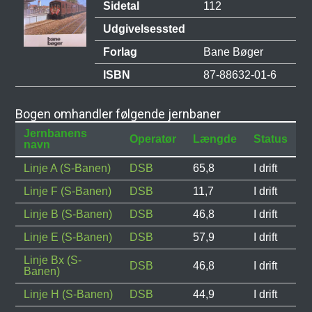
Sidetal
112
Udgivelsessted
Forlag
Bane Bøger
ISBN
87-88632-01-6
Bogen omhandler følgende jernbaner
Jernbanens
Operatør
Længde
Status
navn
Linje A (S-Banen)
DSB
65,8
I drift
Linje F (S-Banen)
DSB
11,7
I drift
Linje B (S-Banen)
DSB
46,8
I drift
Linje E (S-Banen)
DSB
57,9
I drift
Linje Bx (S-
DSB
46,8
I drift
Banen)
Linje H (S-Banen)
DSB
44,9
I drift