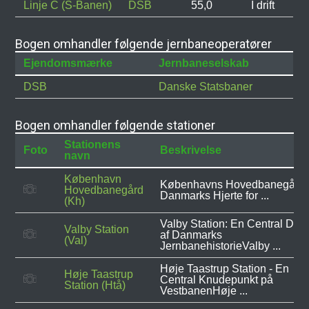
Linje C (S-Banen)
DSB
55,0
I drift
Bogen omhandler følgende jernbaneoperatører
Ejendomsmærke
Jernbaneselskab
DSB
Danske Statsbaner
Bogen omhandler følgende stationer
Stationens
Foto
Beskrivelse
navn
København
Københavns Hovedbanegård 
Hovedbanegård
Danmarks Hjerte for ...
(Kh)
Valby Station: En Central Del
Valby Station
af Danmarks
(Val)
JernbanehistorieValby ...
Høje Taastrup Station - En
Høje Taastrup
Central Knudepunkt på
Station (Htå)
VestbanenHøje ...