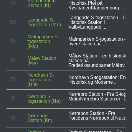
Klampenborg
Historisk Plet på
Station (Kl)
KystbanenKlampenborg ...
Langgade S-togsstation – En
Langgade S-
Historisk Station i
togsstation (Vat)
ValbyLanggade ...
Malmparken S-
Malmparken S-togsstation – E
togsstation
nyere station på ...
(Mpt)
Måløv Station – en historisk
Måløv Station
station på
(Mw)
FrederikssundbanenMåløv ...
Nordhavn S-
Nordhavn S-togsstation: En
togsstation
Historisk og Moderne ...
(Nht)
Nørrebro Station - Fra S-tog til
Nørrebro S-
MetroNørrebro Station er i dag
togsstation (Nø)
...
Nørreport Station - Fra
Nørreport
Fortidens Nørreport til Nutide
Station (Kn)
...