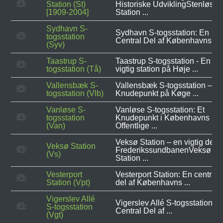
Station (St)
Historiske UdviklingStenløse
[1909-2004]
Station ...
Sydhavn S-
Sydhavn S-togsstation: En
togsstation
Central Del af Københavns ...
(Syv)
Taastrup S-
Taastrup S-togsstation - En
togsstation (Tå)
vigtig station på Høje ...
Vallensbæk S-
Vallensbæk S-togsstation – Et
togsstation (Vlb)
Knudepunkt på Køge ...
Vanløse S-
Vanløse S-togsstation: Et
togsstation
Knudepunkt i Københavns
(Van)
Offentlige ...
Veksø Station – en vigtig del a
Veksø Station
FrederikssundbanenVeksø
(Vs)
Station ...
Vesterport
Vesterport Station: En central
Station (Vpt)
del af Københavns ...
Vigerslev Allé
Vigerslev Allé S-togsstation: 
S-togsstation
Central Del af ...
(Vgt)