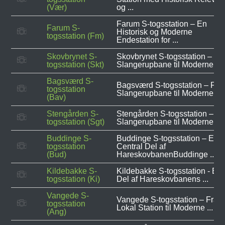
(Vær)
og ...
Farum S-togsstation – En
Farum S-
Historisk og Moderne
togsstation (Fm)
Endestation for ...
Skovbrynet S-
Skovbrynet S-togsstation – Fr
togsstation (Skt)
Slangerupbane til Moderne ...
Bagsværd S-
Bagsværd S-togsstation – Fra
togsstation
Slangerupbane til Moderne ...
(Bav)
Stengården S-
Stengården S-togsstation – Fr
togsstation (Sgt)
Slangerupbane til Moderne ...
Buddinge S-
Buddinge S-togsstation – En
togsstation
Central Del af
(Bud)
HareskovbanenBuddinge ...
Kildebakke S-
Kildebakke S-togsstation - En
togsstation (Ki)
Del af Hareskovbanens ...
Vangede S-
Vangede S-togsstation – Fra
togsstation
Lokal Station til Moderne ...
(Ang)