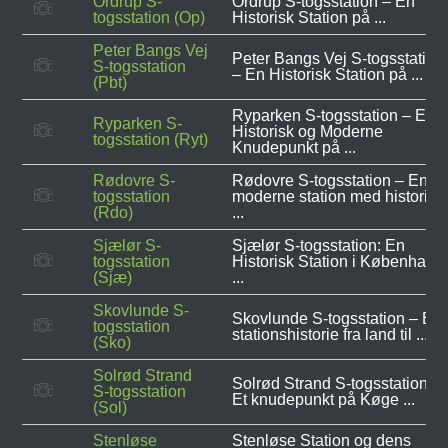
Ordrup S-
Ordrup S-togsstation – En
togsstation (Op)
Historisk Station på ...
Peter Bangs Vej
Peter Bangs Vej S-togsstation
S-togsstation
– En Historisk Station på ...
(Pbt)
Ryparken S-togsstation – Et
Ryparken S-
Historisk og Moderne
togsstation (Ryt)
Knudepunkt på ...
Rødovre S-
Rødovre S-togsstation – En
togsstation
moderne station med historisk
(Rdo)
...
Sjælør S-
Sjælør S-togsstation: En
togsstation
Historisk Station i København
(Sjæ)
...
Skovlunde S-
Skovlunde S-togsstation – En
togsstation
stationshistorie fra land til ...
(Sko)
Solrød Strand
Solrød Strand S-togsstation –
S-togsstation
Et knudepunkt på Køge ...
(Sol)
Stenløse
Stenløse Station og dens