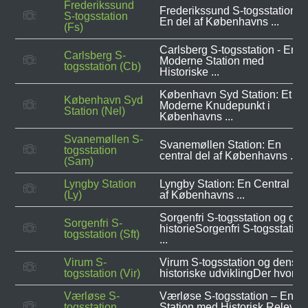
Frederikssund
Frederikssund S-togsstation -
S-togsstation
En del af Københavns ...
(Fs)
Carlsberg S-togsstation - En
Carlsberg S-
Moderne Station med
togsstation (Cb)
Historiske ...
København Syd Station: Et
København Syd
Moderne Knudepunkt i
Station (Nel)
Københavns ...
Svanemøllen S-
Svanemøllen Station: En
togsstation
central del af Københavns ...
(Sam)
Lyngby Station
Lyngby Station: En Central De
(Ly)
af Københavns ...
Sorgenfri S-togsstation og det
Sorgenfri S-
historieSorgenfri S-togsstation
togsstation (Sft)
...
Virum S-
Virum S-togsstation og dens
togsstation (Vir)
historiske udviklingDer hvor ...
Værløse S-
Værløse S-togsstation – En
togsstation
Station med Historisk Relevan