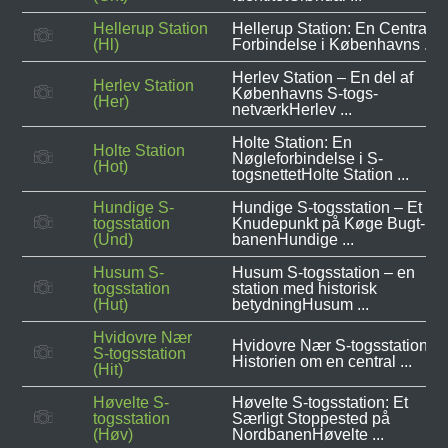
Hellerup Station
Hellerup Station: En Central
(Hl)
Forbindelse i Københavns ...
Herlev Station – En del af
Herlev Station
Københavns S-togs-
(Her)
netværkHerlev ...
Holte Station: En
Holte Station
Nøgleforbindelse i S-
(Hot)
togsnettetHolte Station ...
Hundige S-
Hundige S-togsstation – Et
togsstation
Knudepunkt på Køge Bugt-
(Und)
banenHundige ...
Husum S-
Husum S-togsstation – en
togsstation
station med historisk
(Hut)
betydningHusum ...
Hvidovre Nær
Hvidovre Nær S-togsstation:
S-togsstation
Historien om en central ...
(Hit)
Høvelte S-
Høvelte S-togsstation: Et
togsstation
Særligt Stoppested på
(Høv)
NordbanenHøvelte ...