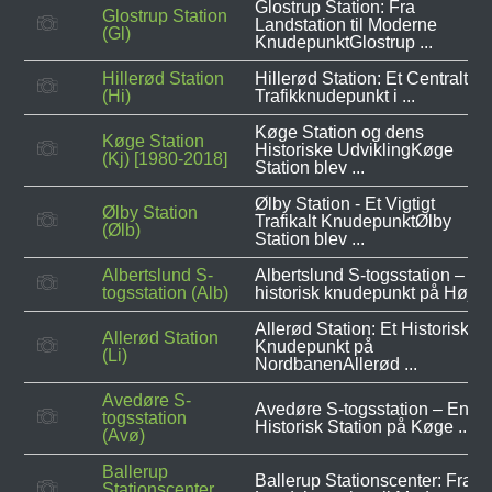
Glostrup Station: Fra
Glostrup Station
Landstation til Moderne
(Gl)
KnudepunktGlostrup ...
Hillerød Station
Hillerød Station: Et Centralt
(Hi)
Trafikknudepunkt i ...
Køge Station og dens
Køge Station
Historiske UdviklingKøge
(Kj) [1980-2018]
Station blev ...
Ølby Station - Et Vigtigt
Ølby Station
Trafikalt KnudepunktØlby
(Ølb)
Station blev ...
Albertslund S-
Albertslund S-togsstation – Et
togsstation (Alb)
historisk knudepunkt på Høje .
Allerød Station: Et Historisk
Allerød Station
Knudepunkt på
(Li)
NordbanenAllerød ...
Avedøre S-
Avedøre S-togsstation – En
togsstation
Historisk Station på Køge ...
(Avø)
Ballerup
Ballerup Stationscenter: Fra
Stationscenter