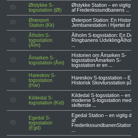
Ølstykke S-
Ølstykke Station – en vigtig de
togsstation (Øl)
af Frederikssundbanens ...
Østerport
Østerport Station: En Historisk
Station (Kk)
Jernbanestation i Hjertet af ...
Ålholm S-
Ålholm S-togsstation: En Del a
togsstation
Ringbanens UdviklingÅlholm
(Ålm)
...
Historien om Åmarken S-
Åmarken S-
togsstationÅmarken S-
togsstation (Åm)
togsstation er en ...
Hareskov S-
Hareskov S-togsstation – En
togsstation
Historisk Skovtursstation på ...
(Har)
Kildedal S-togsstation – en
Kildedal S-
moderne S-togsstation med
togsstation (Kid)
skiftende ...
Egedal Station – en vigtig del
Egedal S-
af
togsstation
FrederikssundbanenStationen
(Egd)
...