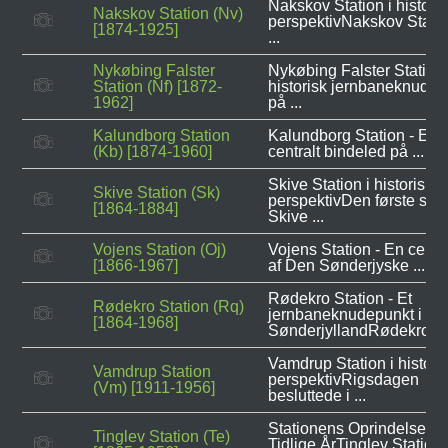
Nakskov Station i histori
Nakskov Station (Nv)
perspektivNakskov Statio
[1874-1925]
...
Nykøbing Falster
Nykøbing Falster Station 
Station (Nf) [1872-
historisk jernbaneknudep
1962]
på ...
Kalundborg Station
Kalundborg Station - Et
(Kb) [1874-1960]
centralt bindeled på ...
Skive Station i historisk
Skive Station (Sk)
perspektivDen første stati
[1864-1884]
Skive ...
Vojens Station (Oj)
Vojens Station - En centra
[1866-1967]
af Den Sønderjyske ...
Rødekro Station - Et
Rødekro Station (Rq)
jernbaneknudepunkt i
[1864-1968]
SønderjyllandRødekro ...
Vamdrup Station i histori
Vamdrup Station
perspektivRigsdagen
(Vm) [1911-1956]
besluttede i ...
Stationens Oprindelse o
Tinglev Station (Te)
Tidlige ÅrTinglev Station,