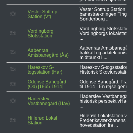
Vester Sottrup Station lå 
Vester Sottrup
banestrækningen Tinglev
Station (Vt)
Sønderborg ...
Vordingborg Slotsstation 
Vordingborg
Vordingborgs lokalstatio
Slotsstation
...
Aabenraa Amtsbanegård
Aabenraa
trafikalt og arkitektonisk
Amtsbanegård (Åa)
midtpunkt i ...
Hareskov S-
Hareskov S-togsstation –
togsstation (Har)
Historisk Skovtursstation 
Odense Banegård
Odense Banegård: Fra 1
(Od) [1865-1914]
til 1914 - En rejse gennem
Haderslev Vestbanegård 
Haderslev
historisk perspektivHade
Vestbanegård (Hav)
...
Hillerød Lokalstation var
Hillerød Lokal
Frederiksværkbanens
Station
hovedstation fra ...