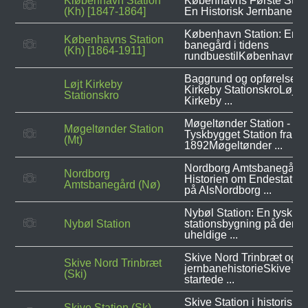
Kiøbenhavn Station
Københavns Første Stati
(Kh) [1847-1864]
En Historisk Jernbane ...
København Station: En
Københavns Station
banegård i tidens
(Kh) [1864-1911]
rundbuestilKøbenhavn ...
Baggrund og opførelse af
Løjt Kirkeby
Kirkeby StationskroLøjt
Stationskro
Kirkeby ...
Møgeltønder Station - En
Møgeltønder Station
Tyskbygget Station fra
(Mt)
1892Møgeltønder ...
Nordborg Amtsbanegård:
Nordborg
Historien om Endestatio
Amtsbanegård (Nø)
på AlsNordborg ...
Nybøl Station: En tyskpr
Nybøl Station
stationsbygning på den
uheldige ...
Skive Nord Trinbræt og d
Skive Nord Trinbræt
jernbanehistorieSkive No
(Ski)
startede ...
Skive Station i historisk
Skive Station (Sk)