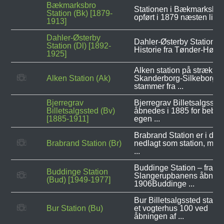
Bækmarksbro
Stationen i Bækmarksbro
Station (Bk) [1879-
opført i 1879 næsten lige 
1913]
Dahler-Østerby
Dahler-Østerby Station -
Station (Dl) [1892-
Historie fra Tønder-Højer 
1925]
Alken station på strækni
Alken Station (Ak)
Skanderborg-Silkeborg
stammer fra ...
Bjerregrav
Bjerregrav Billetsalgsste
Billetsalgssted (Bv)
åbnedes i 1885 for bebo
[1885-1911]
egen ...
Brabrand Station er i dag
Brabrand Station (Br)
nedlagt som station, men
...
Buddinge Station – fra
Buddinge Station
Slangerupbanens åbning
(Bud) [1949-1977]
1906Buddinge ...
Bur Billetsalgssted starte
Bur Station (Bu)
et vogterhus 100 ved
åbningen af ...