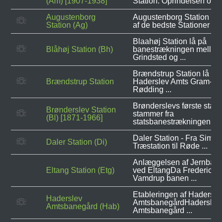
(Am) [1907-1938]
Station: Oprindelsen og ..
Augustenborg
Augustenborg Station var
Station (Ag)
af de bedste Stationer på 
Blaahøj Station lå på
Blåhøj Station (Bh)
banestrækningen melle
Grindsted og ...
Brændstrup Station lå på
Brændstrup Station
Haderslev Amts Gram-
Rødding ...
Brønderslevs første stati
Brønderslev Station
stammer fra
(Bl) [1871-1966]
statsbanestrækningen ...
Daler Station - Fra Simpe
Daler Station (Di)
Træstation til Røde ...
Anlæggelsen af Jernban
Eltang Station (Etg)
ved EltangDa Fredericia-
Vamdrup banen ...
Etableringen af Hadersle
Haderslev
AmtsbanegårdHaderslev
Amtsbanegård (Hab)
Amtsbanegård ...