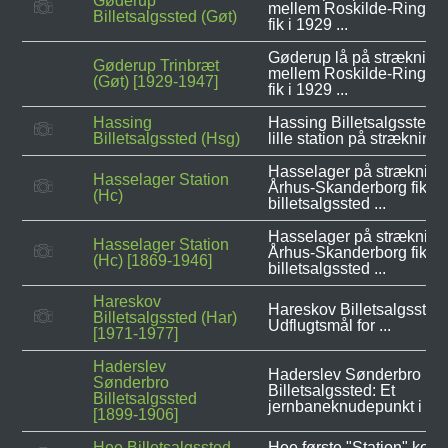
Gøderup
mellem Roskilde-Ringste
Billetsalgssted (Gøt)
fik i 1929 ...
Gøderup lå på strækning
Gøderup Trinbræt
mellem Roskilde-Ringste
(Gøt) [1929-1947]
fik i 1929 ...
Hassing
Hassing Billetsalgssted v
Billetsalgssted (Hsg)
lille station på strækninge
Hasselager på stræknin
Hasselager Station
Århus-Skanderborg fik
(Hc)
billetsalgssted ...
Hasselager på stræknin
Hasselager Station
Århus-Skanderborg fik
(Hc) [1869-1946]
billetsalgssted ...
Hareskov
Hareskov Billetsalgssted 
Billetsalgssted (Har)
Udflugtsmål for ...
[1971-1977]
Haderslev
Haderslev Sønderbro
Sønderbro
Billetsalgssted: Et
Billetsalgssted
jernbaneknudepunkt i det 
[1899-1906]
Hee Billetsalgssted
Hee første "Station" kom t