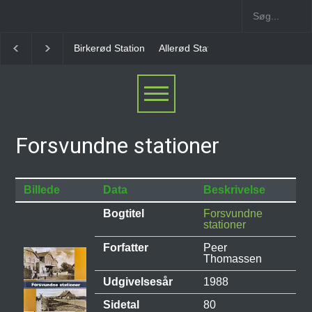
Allerød Station
Favrholm Station
Hillerød Lokal S
Forsvundne stationer
Billede
Data
Beskrivelse
Bogtitel
Forsvundne
stationer
Forfatter
Peer
Thomassen
Udgivelsesår
1988
Sidetal
80