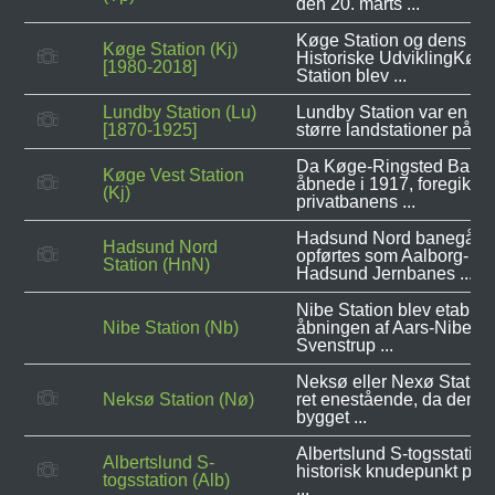
den 20. marts ...
Køge Station og dens
Køge Station (Kj)
Historiske UdviklingKøg
[1980-2018]
Station blev ...
Lundby Station (Lu)
Lundby Station var en af
[1870-1925]
større landstationer på den
Da Køge-Ringsted Bane
Køge Vest Station
åbnede i 1917, foregik
(Kj)
privatbanens ...
Hadsund Nord banegård
Hadsund Nord
opførtes som Aalborg-
Station (HnN)
Hadsund Jernbanes ...
Nibe Station blev etableret
Nibe Station (Nb)
åbningen af Aars-Nibe-
Svenstrup ...
Neksø eller Nexø Station
Neksø Station (Nø)
ret enestående, da den v
bygget ...
Albertslund S-togsstation
Albertslund S-
historisk knudepunkt på 
togsstation (Alb)
...