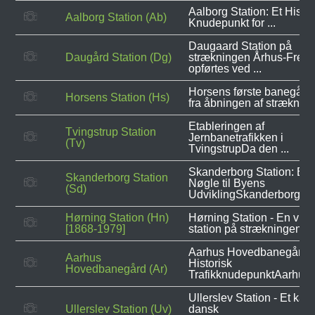
Aalborg Station: Et Histor
Aalborg Station (Ab)
Knudepunkt for ...
Daugaard Station på
Daugård Station (Dg)
strækningen Århus-Frede
opførtes ved ...
Horsens første banegård 
Horsens Station (Hs)
fra åbningen af strækninge
Etableringen af
Tvingstrup Station
Jernbanetrafikken i
(Tv)
TvingstrupDa den ...
Skanderborg Station: En
Skanderborg Station
Nøgle til Byens
(Sd)
UdviklingSkanderborg ...
Hørning Station (Hn)
Hørning Station - En vigt
[1868-1979]
station på strækningen ...
Aarhus Hovedbanegård -
Aarhus
Historisk
Hovedbanegård (Ar)
TrafikknudepunktAarhus .
Ullerslev Station - Et kapit
Ullerslev Station (Uv)
dansk