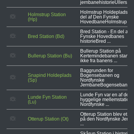
jernbanehistorieUllerslev 
Holmstrup Holdeplads - 
Holmstrup Station
del af Den Fynske
(Hp)
HovedbaneHolmstrup ...
Bred Station - En del af 
Bred Station (Bd)
Fynske Hovedbanes
historieBred ...
Bullerup Station på
Bullerup Station (Bu)
Kertemindebanen stamm
ikke fra banens ...
Baggrunden for
Snapind Holdeplads
Bogensebanen og
(Sp)
Nordfynske
JernbaneBogensebanen .
Lunde Fyn var en af de
Lunde Fyn Station
hyggelige mellemstatione
(Lu)
Nordfynske ...
Otterup Station blev etabl
Otterup Station (Ot)
på den Nordfynske Jern
...
Skårup Station i historisk