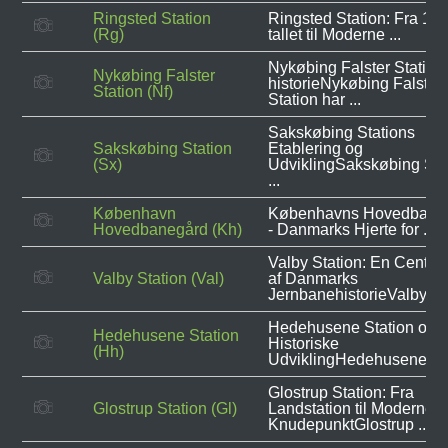
Ringsted Station
Ringsted Station: Fra 18
(Rg)
tallet til Moderne ...
Nykøbing Falster Station
Nykøbing Falster
historieNykøbing Falster
Station (Nf)
Station har ...
Sakskøbing Stations
Sakskøbing Station
Etablering og
(Sx)
UdviklingSakskøbing Sta
...
København
Københavns Hovedbane
Hovedbanegård (Kh)
- Danmarks Hjerte for ...
Valby Station: En Central
Valby Station (Val)
af Danmarks
JernbanehistorieValby ...
Hedehusene Station og 
Hedehusene Station
Historiske
(Hh)
UdviklingHedehusene ...
Glostrup Station: Fra
Glostrup Station (Gl)
Landstation til Moderne
KnudepunktGlostrup ...