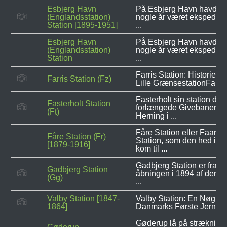
Esbjerg Havn
På Esbjerg Havn havde d
(Englandsstation)
nogle år været ekspeditio
Station [1895-1951]
...
Esbjerg Havn
På Esbjerg Havn havde d
(Englandsstation)
nogle år været ekspeditio
Station
...
Farris Station: Historien
Farris Station (Fz)
Lille GrænsestationFarris 
Fasterholt sin station da
Fasterholt Station
forlængede Givebanen til
(Ft)
Herning i ...
Fåre Station eller Faare
Fåre Station (Fr)
Station, som den hed i sta
[1879-1916]
kom til ...
Gadbjerg Station er fra
Gadbjerg Station
åbningen i 1894 af den pr
(Gg)
...
Valby Station [1847-
Valby Station: En Nøgleak
1864]
Danmarks Første Jernban
Gøderup lå på strækning