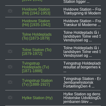
Station ligger ...
Hvidovre Station
Hvidovre Station – Fra S
(Hit) [1942-1953]
Træbygning til Moderne ..
Hvidovre Station
Hvidovre Station – Fra Pr
(Hit) [1935-1942]
Træskur til Moderne ...
Tolne Holdeplads lå i
Tolne Holdeplads
landsbyen Tolne ved Sind
(To) [1873-1879]
Vendsyssel og ...
Tolne Holdeplads lå i
Tolne Station (To)
landsbyen Tolne ved Sind
[1879-1972]
Vendsyssel og ...
Tvingstrup
Tvingstrup Holdeplads - 
Holdeplads (Tv)
resultat af borgernes kam
[1871-1888]
...
Tvingstrup Station - En
Tvingstrup Station
Jernbanehistorisk
(Tv) [1888-1927]
FortællingDen 4 ...
Hylke Station og dens
Hylke Station (Hy)
Historiske UdviklingDa
jernbanen blev ...