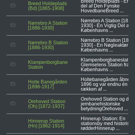
Breed Holdeplads - En vi
Breed Holdeplads
del af Den Fynske
(Bd) [1865-1908]
HovedbaneBreed ...
Nørrebro A Station [1886
Nørrebro A Station
1930] - En Vigtig Del af
[1886-1930]
Københavns ...
Nørrebro B Station [1886
Nørrebro B Station
1930] - En Nøgleaktør i
[1886-1930]
Københavns ...
Klampenborgbanestation
Klampenborgbane
Glemselens Station fra
Station
Københavns ...
Holtebanegården åbnede
Holte Banegården
1896 og var endnu én i e
[1896-1917]
rækken af ...
Orehoved Station og den
Orehoved Station
jernbanehistoriske
(Oh) [1872-1937]
betydningOrehoved ...
Hinnerup Station: En
Hinnerup Station
stationsby med historiske
(Hn) [1862-1914]
rødderHinnerup ...