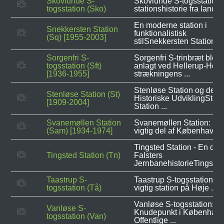
Skovlunde S-
Skovlunde S-togsstation
togsstation (Sko)
stationshistorie fra land til 
En moderne station i
Snekkersten Station
funktionalistisk
(Sq) [1955-2003]
stilSnekkersten Station ...
Sorgenfri S-
Sorgenfri S-trinbræt blev
togsstation (Sft)
anlagt ved Hellerup-Holt
[1936-1955]
strækningens ...
Stenløse Station og dens
Stenløse Station (St)
Historiske UdviklingSten
[1909-2004]
Station ...
Svanemøllen Station
Svanemøllen Station: En
(Sam) [1934-1974]
vigtig del af Københavns .
Tingsted Station - En del 
Tingsted Station (Tn)
Falsters
JernbanehistorieTingsted 
Taastrup S-
Taastrup S-togsstation - 
togsstation (Tå)
vigtig station på Høje ...
Vanløse S-togsstation: Et
Vanløse S-
Knudepunkt i Københav
togsstation (Van)
Offentlige ...