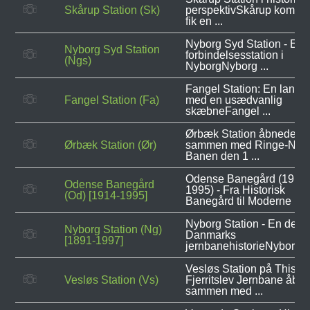
Skårup Station (Sk)
perspektivSkårup komm
fik en ...
Nyborg Syd Station - En
Nyborg Syd Station
forbindelsesstation i
(Ngs)
NyborgNyborg ...
Fangel Station: En landst
Fangel Station (Fa)
med en usædvanlig
skæbneFangel ...
Ørbæk Station åbnede
Ørbæk Station (Ør)
sammen med Ringe-Nyb
Banen den 1 ...
Odense Banegård (1914
Odense Banegård
1995) - Fra Historisk
(Od) [1914-1995]
Banegård til Moderne ...
Nyborg Station - En del a
Nyborg Station (Ng)
Danmarks
[1891-1997]
jernbanehistorieNyborg ..
Vesløs Station på Thiste
Vesløs Station (Vs)
Fjerritslev Jernbane åbn
sammen med ...