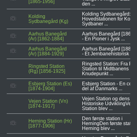
[1865-1956]
den ...
Kolding Sydbanegård:
Kolding
Hovedstationen for Koldi
Sydbanegård (Kg)
Sydbaner ...
Aarhus Banegård
Aarhus Banegård [1862-
(Ar) [1862-1884]
- En Pioner i Jysk ...
Aarhus Banegård
Aarhus Banegård [1884-
(Ar) [1884-1929]
- Et Jernbanehistorisk ...
Ringsted Station: Fra Før
Ringsted Station
Station til Midtbanens
(Rg) [1856-1925]
Knudepunkt ...
Esbjerg Station (Es)
Esbjerg Station - En cent
[1874-1904]
del af Danmarks ...
Vejen Station og dens
Vejen Station (Vn)
Historiske UdviklingVeje
[1874-1917]
Station blev ...
Den første station i
Herning Station (Hr)
HerningDen første station
[1877-1906]
Herning blev ...