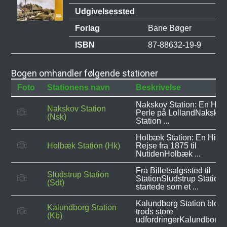
Udgivelsessted
Forlag
Bane Bøger
ISBN
87-88632-19-9
Bogen omhandler følgende stationer
Foto
Stationens navn
Beskrivelse
Nakskov Station: En Hist
Nakskov Station
Perle på LollandNakskov
(Nsk)
Station ...
Holbæk Station: En Histo
Holbæk Station (Hk)
Rejse fra 1875 til
NutidenHolbæk ...
Fra Billetsalgssted til
Sludstrup Station
StationSludstrup Station
(Sdt)
startede som et ...
Kalundborg Station blev 
Kalundborg Station
trods store
(Kb)
udfordringerKalundborg ..