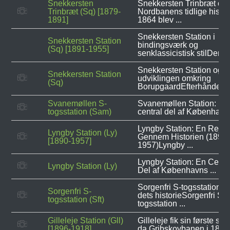
Snekkersten
Snekkersten Trinbræt og
Trinbræt (Sq) [1879-
Nordbanens tidlige histor
1891]
1864 blev ...
Snekkersten Station i
Snekkersten Station
bindingsværk og
(Sq) [1891-1955]
senklassicistisk stilDen ..
Snekkersten Station og
Snekkersten Station
udviklingen omkring
(Sq)
BorupgaardEfterhånden ..
Svanemøllen S-
Svanemøllen Station: En
togsstation (Sam)
central del af Københavns
Lyngby Station: En Rejse
Lyngby Station (Ly)
Gennem Historien (1890-
[1890-1957]
1957)Lyngby ...
Lyngby Station: En Centr
Lyngby Station (Ly)
Del af Københavns ...
Sorgenfri S-togsstation o
Sorgenfri S-
dets historieSorgenfri S-
togsstation (Sft)
togsstation ...
Gilleleje Station (Gll)
Gilleleje fik sin første stat
[1896-1918]
da Gribskovbanen i 1896 