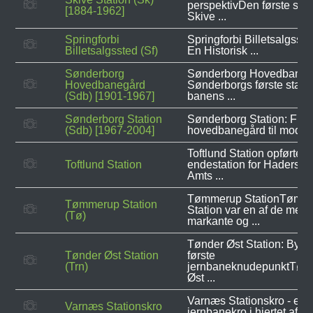
perspektivDen første stati
[1884-1962]
Skive ...
Springforbi
Springforbi Billetsalgsste
Billetsalgssted (Sf)
En Historisk ...
Sønderborg
Sønderborg Hovedbaneg
Hovedbanegård
Sønderborgs første stati
(Sdb) [1901-1967]
banens ...
Sønderborg Station
Sønderborg Station: Fra
(Sdb) [1967-2004]
hovedbanegård til modern
Toftlund Station opførtes
Toftlund Station
endestation for Hadersle
Amts ...
Tømmerup StationTømm
Tømmerup Station
Station var en af de mest
(Tø)
markante og ...
Tønder Øst Station: Byen
Tønder Øst Station
første
(Trn)
jernbaneknudepunktTøn
Øst ...
Varnæs Stationskro - en dr
Varnæs Stationskro
jernbanekro i hjertet af en 