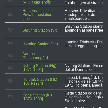
(Hs) [1868-1929]
fra åbningen af strækninge
Horsens
Horsens Privatbanestatio
Privatbanestation
knudepunkt for de
(Hs)
smalsporede ...
Støvring Station stammer 
Støvring Station (Sr)
åbningen af banestrækn
...
Hørning Trinbræt - Fra St
Hørning Station (Hn)
til Nedlæggelse og ...
Aarhus
Godsbanegård
Nyborg Station (Ng)
Nyborg Station - En centr
[1871-1891]
del af Danmarks ...
Holbæk Banegård: En
Holbæk Station (Hk)
Historisk Rejse (1874-
[1874-1974]
1972)Holbæk Banegård ..
Køge Station og dens
Køge Station (Kj)
Historiske UdviklingKøg
[1870-1980]
Station blev ...