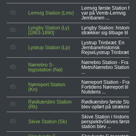
Lemvig første Station fra
Lemvig Station (Lmv)
var på Vemb-Lemvig
Jernbanen ...
Lyngby Station (Ly)
Lyngby Station: historien,
[1863-1890]
strækker sig tilbage til ...
Lystrup Trinbræt: En
Lystrup Station (Lp)
Jernbanehistorisk
RejseLystrup Trinbræt har 
Nørrebro Station - Fra S-t
Nørrebro S-
MetroNørrebro Station er 
togsstation (Nø)
...
Nørreport Station - Fra
Nørreport Station
Fortidens Nørreport til
(Kn)
Nutidens ...
Rødkærsbro Station
Rødkærsbro første Statio
(Rk)
blev opført på strækningen
Skive Station i historisk
Skive Station (Sk)
perspektivSkives første
station blev ...