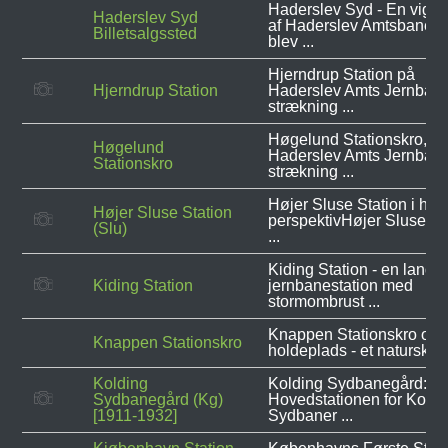
Haderslev Syd - En vigtig
Haderslev Syd
af Haderslev AmtsbanerI
Billetsalgssted
blev ...
Hjerndrup Station på
Hjerndrup Station
Haderslev Amts Jernban
strækning ...
Høgelund Stationskro, p
Høgelund
Haderslev Amts Jernban
Stationskro
strækning ...
Højer Sluse Station i hist
Højer Sluse Station
perspektivHøjer Sluse St
(Slu)
...
Kiding Station - en landli
Kiding Station
jernbanestation med
stormombrust ...
Knappen Stationskro og
Knappen Stationskro
holdeplads - et naturskønt
Kolding
Kolding Sydbanegård:
Sydbanegård (Kg)
Hovedstationen for Koldi
[1911-1932]
Sydbaner ...