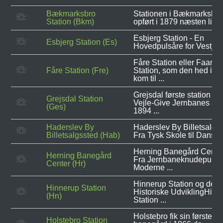
Bækmarksbro
Stationen i Bækmarksbro
Station (Bkm)
opført i 1879 næsten lige 
Esbjerg Station - En
Esbjerg Station (Es)
Hovedpulsåre for Vestjysk
Fåre Station eller Faare
Fåre Station (Fre)
Station, som den hed i sta
kom til ...
Grejsdal første station fra
Grejsdal Station
Vejle-Give Jernbanes åbn
(Ges)
1894 ...
Haderslev By
Haderslev By Billetsalgss
Billetsalgssted (Hab)
Fra Tysk Skole til Dansk .
Herning Banegård Center
Herning Banegård
Fra Jernbaneknudepunkt t
Center (Hr)
Moderne ...
Hinnerup Station og den
Hinnerup Station
Historiske UdviklingHinn
(Hn)
Station ...
Holstebro fik sin første
Holstebro Station