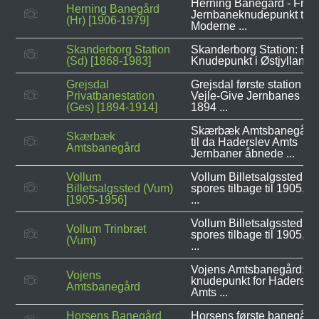
Herning Banegård - Fra
Herning Banegård
Jernbaneknudepunkt til
(Hr) [1906-1979]
Moderne ...
Skanderborg Station
Skanderborg Station: Et
(Sd) [1868-1983]
Knudepunkt i Østjyllands .
Grejsdal
Grejsdal første station fra
Privatbanestation
Vejle-Give Jernbanes åbn
(Ges) [1894-1914]
1894 ...
Skærbæk Amtsbanegård
Skærbæk
til da Haderslev Amts
Amtsbanegård
Jernbaner åbnede ...
Vollum
Vollum Billetsalgssted k
Billetsalgssted (Vum)
spores tilbage til 1905, d
[1905-1956]
...
Vollum Billetsalgssted k
Vollum Trinbræt
spores tilbage til 1905, d
(Vum)
...
Vojens Amtsbanegård: Et
Vojens
knudepunkt for Hadersle
Amtsbanegård
Amts ...
Horsens Banegård
Horsens første banegård 