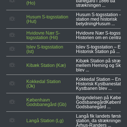
banegård i 1866 da
(Ho)
strækningen ...
Husum S-togsstation – e
Husum S-togsstation
station med historisk
(Hut)
betydningHusum ...
Hvidovre Nær S-
Hvidovre Nær S-togsstati
togsstation (Hit)
Historien om en central ..
Islev S-togsstation
Islev S-togsstation – En
(Ist)
Historisk Station på ...
Kibæk Station på strækn
Kibæk Station (Kæ)
mellem Herning og Skjer
blev ...
Kokkedal Station – En
Kokkedal Station
Historisk Kystbanestatio
(Ok)
Kystbanen blev ...
Begyndelsen på Københ
København
GodsbanegårdKøbenhav
Godsbanegård (Gb)
Godsbanegård ...
Langå fik landets første ø
Langå Station (Lg)
station, da strækningen
Århus-Randers ...