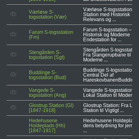
Værløse S-togsstation –
Værløse S-
Station med Historisk
togsstation (Vær)
Relevans og ...
Farum S-togsstation – E
Farum S-togsstation
Historisk og Moderne
(Fm)
Endestation for ...
Stengården S-togsstation
Stengården S-
Fra Slangerupbane til
togsstation (Sgt)
Moderne ...
Buddinge S-togsstation 
Buddinge S-
Central Del af
togsstation (Bud)
HareskovbanenBuddinge 
Vangede S-
Vangede S-togsstation – 
togsstation (Ang)
Lokal Station til Moderne .
Glostrup Station (Gl)
Glostrup Station: Fra Lan
[1847-1918]
Station til Vigtigt ...
Hedehusene
Hedehusene Holdeplads
Holdeplads (Hh)
dens betydning for jernb
[1847-1917]
...