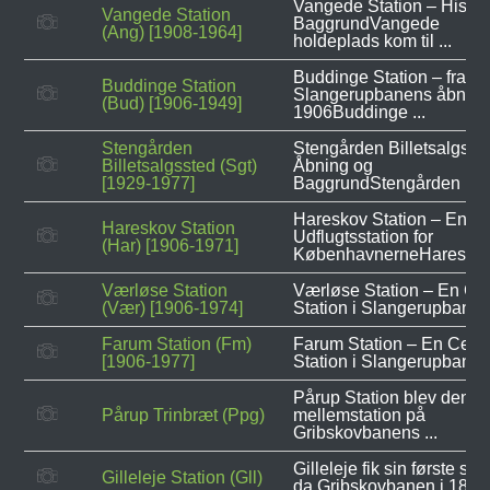
Vangede Station – Histor
Vangede Station
BaggrundVangede
(Ang) [1908-1964]
holdeplads kom til ...
Buddinge Station – fra
Buddinge Station
Slangerupbanens åbning
(Bud) [1906-1949]
1906Buddinge ...
Stengården
Stengården Billetsalgsst
Billetsalgssted (Sgt)
Åbning og
[1929-1977]
BaggrundStengården ...
Hareskov Station – En
Hareskov Station
Udflugtsstation for
(Har) [1906-1971]
KøbenhavnerneHareskov 
Værløse Station
Værløse Station – En Cen
(Vær) [1906-1974]
Station i Slangerupbanens
Farum Station (Fm)
Farum Station – En Centr
[1906-1977]
Station i Slangerupbanens
Pårup Station blev den e
Pårup Trinbræt (Ppg)
mellemstation på
Gribskovbanens ...
Gilleleje fik sin første stat
Gilleleje Station (Gll)
da Gribskovbanen i 1896 