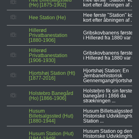
(He) [1875-1902]
kort efter åbningen af ...
Hee første "Station" kom t
Hee Station (He)
kort efter åbningen af ...
Hillerød
Gribskovbanens første st
Privatbanestation
i Hillerød fra 1880 var et .
[1880-1906]
Hillerød
Gribskovbanens første st
Privatbanestation
i Hillerød fra 1880 var et .
[1906-1930]
Hjortshøj Station: En
Hjortshøj Station (Ht)
Jernbanehistorisk
[1877-2016]
GennemgangHjortshøj ...
Holstebro fik sin første
Holstebro Banegård
banegård i 1866 da
(Ho) [1866-1906]
strækningen ...
Husum
Husum Billetsalgssted og
Billetsalgssted (Hut)
Historiske UdviklingHus
[1880-1944]
Station ...
Husum Station og dens
Husum Station (Hut)
Historiske UdviklingHus
[1944-1949]