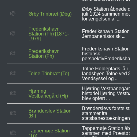
Ørby Station åbnede den
Ørby Trinbræt (Øbg)
juli 1924 sammen med
forlængelsen af ...
Frederikshavn
Frederikshavn Station - 
Station (Fh) [1871-
Jernbanehistorisk ...
1979]
Frederikshavn Station i
Frederikshavn
historisk
Station (Fh)
perspektivFrederikshavns 
Tolne Holdeplads lå i
Tolne Trinbræt (To)
landsbyen Tolne ved Sind
Vendsyssel og ...
Hjørring Vestbanegårds
Hjørring
historieHjørring Vestban
Vestbanegård (Hj)
blev opført ...
Brønderslevs første stati
Brønderslev Station
stammer fra
(Bl)
statsbanestrækningen ...
Tappernøje Station åbne
Tappernøje Station
sammen med Præstøban
(Tp)