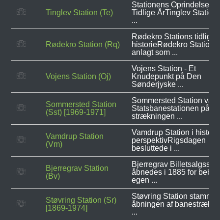
Stationens Oprindelse o
Tinglev Station (Te)
Tidlige ÅrTinglev Station
...
Rødekro Stations tidlige
Rødekro Station (Rq)
historieRødekro Station 
anlagt som ...
Vojens Station - Et
Vojens Station (Oj)
Knudepunkt på Den
Sønderjyske ...
Sommersted Station var
Sommersted Station
Statsbanestationen på
(Sst) [1969-1971]
strækningen ...
Vamdrup Station i histori
Vamdrup Station
perspektivRigsdagen
(Vm)
besluttede i ...
Bjerregrav Billetsalgsste
Bjerregrav Station
åbnedes i 1885 for bebo
(Bv)
egen ...
Støvring Station stammer 
Støvring Station (Sr)
åbningen af banestrækn
[1869-1974]
...