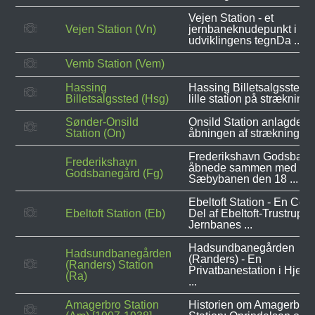
Vejen Station - et
Vejen Station (Vn)
jernbaneknudepunkt i
udviklingens tegnDa ...
Vemb Station (Vem)
Hassing
Hassing Billetsalgssted v
Billetsalgssted (Hsg)
lille station på strækninge
Sønder-Onsild
Onsild Station anlagdes ti
Station (On)
åbningen af strækningen .
Frederikshavn Godsbane
Frederikshavn
åbnede sammen med
Godsbanegård (Fg)
Sæbybanen den 18 ...
Ebeltoft Station - En Cent
Ebeltoft Station (Eb)
Del af Ebeltoft-Trustrup
Jernbanes ...
Hadsundbanegården
Hadsundbanegården
(Randers) - En
(Randers) Station
Privatbanestation i Hjerte
(Ra)
...
Amagerbro Station
Historien om Amagerbro