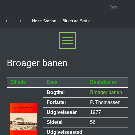
Holte Station
Birkerød Station
Allerød Station
Broager banen
Billede
Data
Beskrivelse
Bogtitel
Broager banen
Forfatter
P. Thomassen
Udgivelsesår
1977
Sidetal
56
Udgivelsessted