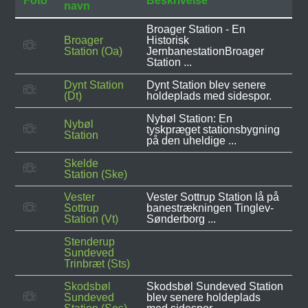
Foto
Beskrivelse
navn
Broager Station - En
Broager
Historisk
Station (Oa)
JernbanestationBroager
Station ...
Dynt Station
Dynt Station blev senere
(Dt)
holdeplads med sidespor.
Nybøl Station: En
Nybøl
tyskpræget stationsbygning
Station
på den uheldige ...
Skelde
Station (Ske)
Vester
Vester Sottrup Station lå på
Sottrup
banestrækningen Tinglev-
Station (Vt)
Sønderborg ...
Stenderup
Sundeved
Trinbræt (Sts)
Skodsbøl
Skodsbøl Sundeved Station
Sundeved
blev senere holdeplads