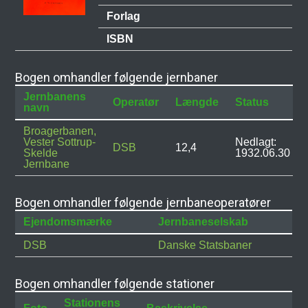
Forlag
ISBN
Bogen omhandler følgende jernbaner
Jernbanens
Operatør
Længde
Status
navn
Broagerbanen,
Vester Sottrup-
Nedlagt:
DSB
12,4
Skelde
1932.06.30
Jernbane
Bogen omhandler følgende jernbaneoperatører
Ejendomsmærke
Jernbaneselskab
DSB
Danske Statsbaner
Bogen omhandler følgende stationer
Stationens