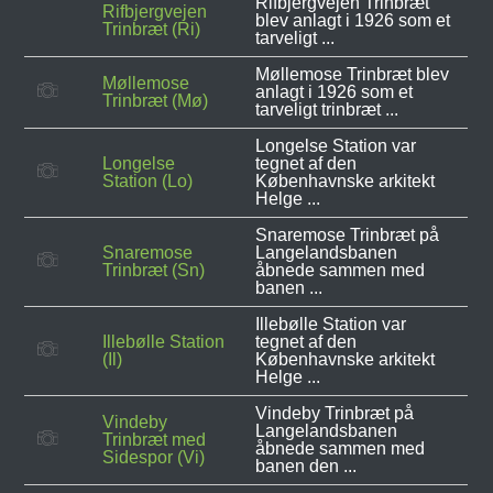
Rifbjergvejen Trinbræt
Rifbjergvejen
blev anlagt i 1926 som et
Trinbræt (Ri)
tarveligt ...
Møllemose Trinbræt blev
Møllemose
anlagt i 1926 som et
Trinbræt (Mø)
tarveligt trinbræt ...
Longelse Station var
Longelse
tegnet af den
Station (Lo)
Københavnske arkitekt
Helge ...
Snaremose Trinbræt på
Snaremose
Langelandsbanen
Trinbræt (Sn)
åbnede sammen med
banen ...
Illebølle Station var
Illebølle Station
tegnet af den
(Il)
Københavnske arkitekt
Helge ...
Vindeby Trinbræt på
Vindeby
Langelandsbanen
Trinbræt med
åbnede sammen med
Sidespor (Vi)
banen den ...