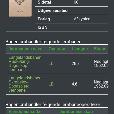
Sidetal
60
Udgivelsessted
Forlag
A/s ynico
ISBN
Bogen omhandler følgende jernbaner
Jernbanens navn
Operatør
Længde
Status
Langelandsbanen,
Rudkøbing-
Nedlagt:
LB
28,2
Bagenkop
1962.09.2
Jernbane
Langelandsbanen,
Skrøbelev-
Nedlagt:
LB
4,6
Spodsbjerg
1962.09.2
Jernbane
Bogen omhandler følgende jernbaneoperatører
Ejendomsmærke
Jernbaneselskab