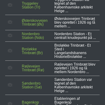
Tryggelev
tegnet af den
Station (Tr)
Københavnske arkitekt
Helge ...
Østerskovvejen Trinbræt
Østerskovvejen
blev oprettet i 1926 og lå
Trinbræt (Øs)
mellem ...
Nordenbro
Nordenbro Station - Et
Station (Ndo)
centralt knudepunkt på ...
Broløkke Trinbræt - Et
Broløkke
Sted i
Trinbræt (Br)
Langelandsbanens
HistorieBroløkke ...
Røjlevejen Trinbræt blev
Røjlevejen
oprettet i 1926 og lå
Trinbræt (Rø)
mellem Nordenbro ...
Søndenbro Station var
Søndenbro
tegnet af den
Station (Sø)
Københavnske arkitekt
Helge ...
Etableringen af
Bagenkop
Bagenkop