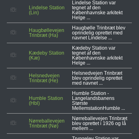
Lindelse Station var
Lindelse Station
tegnet af den
(Lin)
Københavnske arkitekt
Helge ...
Haugbølle Trinbræt blev
Haugbøllevejen
oprindelig oprettet med
Trinbræt (Ha)
navnet Lindelse ...
Kædeby Station var
Kædeby Station
tegnet af den
(Kæ)
Københavnske arkitekt
Helge ...
Helsnedvejen Trinbræt
Helsnedvejen
blev oprindelig oprettet
Trinbræt (He)
med navnet ...
Humble Station -
Humble Station
Langelandsbanens
(Hbl)
Største
MellemstationHumble ...
Nørreballevejen Trinbræt
Nørreballevejen
blev oprettet i 1926 og lå
Trinbræt (Nø)
mellem ...
Tryggelev Station var