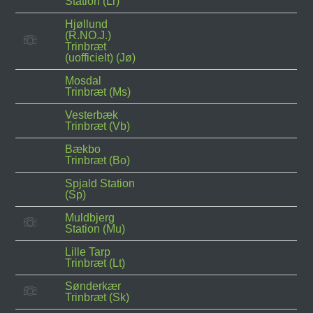
Station (Lr)
Hjøllund
(R.NO.J.)
Trinbræt
(uofficielt) (Jø)
Mosdal
Trinbræt (Ms)
Vesterbæk
Trinbræt (Vb)
Bækbo
Trinbræt (Bo)
Spjald Station
(Sp)
Muldbjerg
Station (Mu)
Lille Tarp
Trinbræt (Lt)
Sønderkær
Trinbræt (Sk)