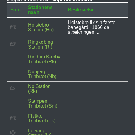
Stationens
Foto
Beskrivelse
navn
Holstebro fik sin første
Holstebro
banegård i 1866 da
Station (Ho)
strækningen ...
Ringkøbing
Station (Rj)
Rindum Kærby
Trinbræt (Rk)
Nobjerg
Trinbræt (Nb)
No Station
(Rk)
Stampen
Trinbræt (Sm)
Flytkær
Trinbræt (Fk)
Lervang