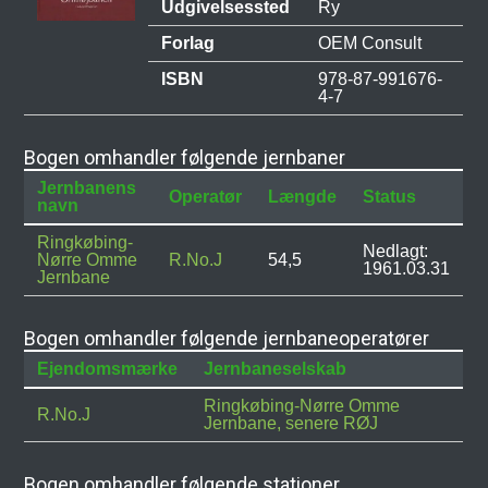
Udgivelsessted
Ry
Forlag
OEM Consult
ISBN
978-87-991676-
4-7
Bogen omhandler følgende jernbaner
Jernbanens
Operatør
Længde
Status
navn
Ringkøbing-
Nedlagt:
Nørre Omme
R.No.J
54,5
1961.03.31
Jernbane
Bogen omhandler følgende jernbaneoperatører
Ejendomsmærke
Jernbaneselskab
Ringkøbing-Nørre Omme
R.No.J
Jernbane, senere RØJ
Bogen omhandler følgende stationer