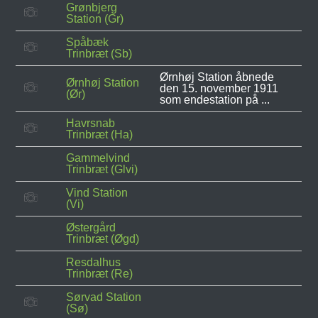
Grønbjerg
Station (Gr)
Spåbæk
Trinbræt (Sb)
Ørnhøj Station åbnede
Ørnhøj Station
den 15. november 1911
(Ør)
som endestation på ...
Havrsnab
Trinbræt (Ha)
Gammelvind
Trinbræt (Glvi)
Vind Station
(Vi)
Østergård
Trinbræt (Øgd)
Resdalhus
Trinbræt (Re)
Sørvad Station
(Sø)