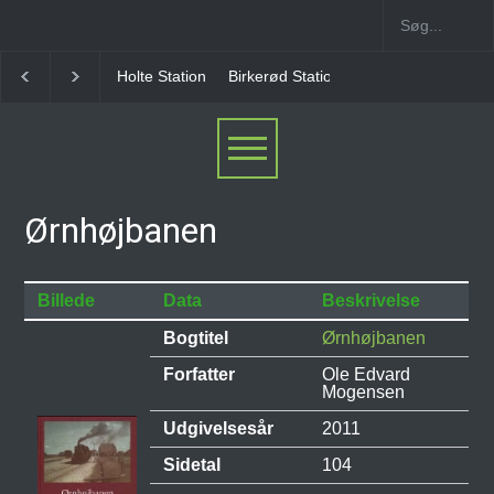
Holte Station
Birkerød Station
Allerød Station
Ørnhøjbanen
Billede
Data
Beskrivelse
Bogtitel
Ørnhøjbanen
Forfatter
Ole Edvard
Mogensen
Udgivelsesår
2011
Sidetal
104