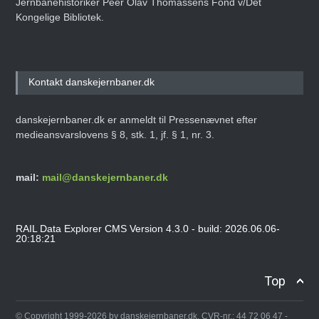
Jernbanehistoriker Peer Olav Thomassens Fond v/Det
Kongelige Bibliotek.
Kontakt danskejernbaner.dk
danskejernbaner.dk er anmeldt til Pressenævnet efter
medieansvarslovens § 8, stk. 1, jf. § 1, nr. 3.
mail:
mail@danskejernbaner.dk
RAIL Data Explorer CMS Version 4.3.0 - build: 2026.06.06-
20:18:21
Top
© Copyright 1999-2026 by danskejernbaner.dk, CVR-nr.: 44 72 06 47 -