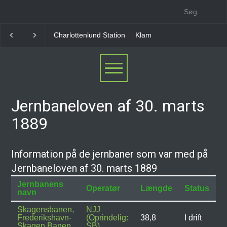
Charlottenlund Station
Klampenborg Station
Gent
Jernbaneloven af 30. marts
1889
Information på de jernbaner som var med på
Jernbaneloven af 30. marts 1889
Jernbanens
Operatør
Længde
Status
navn
Skagensbanen,
NJJ
Frederikshavn-
(Oprindelig:
38,8
I drift
Skagen Banen
SB)